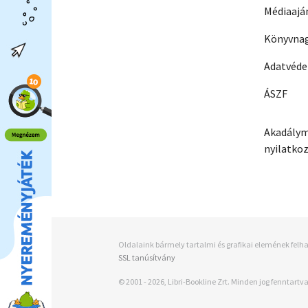
Médiaajá
Könyvnag
Adatvéd
ÁSZF
Akadálym
nyilatko
Oldalaink bármely tartalmi és grafikai elemének felha
SSL tanúsítvány
© 2001 - 2026, Libri-Bookline Zrt. Minden jog fenntartva