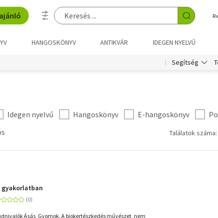
ajánló
R
YV
HANGOSKÖNYV
ANTIKVÁR
IDEGEN NYELVŰ
T
Segítség
Idegen nyelvű
Hangoskönyv
E-hangoskönyv
Po
ós
Találatok száma:
a gyakorlatban
tudnivalók Ásás, Gyomok, A biokertészkedés művészet, nem