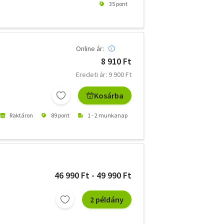
35 pont
Online ár:
8 910 Ft
Eredeti ár: 9 900 Ft
Kosárba
Raktáron
89 pont
1 - 2 munkanap
46 990 Ft - 49 990 Ft
2 példány