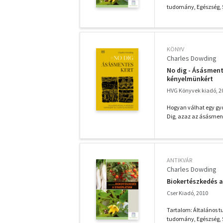
tudomány, Egészség, 
KÖNYV
Charles Dowding
No dig - Ásásment
kényelmünkért
HVG Könyvek kiadó, 2
Hogyan válhat egy gyo
Dig, azaz az ásásment
ANTIKVÁR
Charles Dowding
Biokertészkedés 
Cser Kiadó, 2010
Tartalom: Általános 
tudomány, Egészség, 