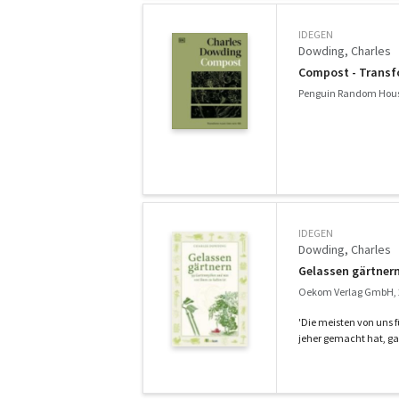
IDEGEN
Dowding, Charles
Compost - Transf
Penguin Random Hous
IDEGEN
Dowding, Charles
Gelassen gärtnern
Oekom Verlag GmbH, 
'Die meisten von uns 
jeher gemacht hat, gan