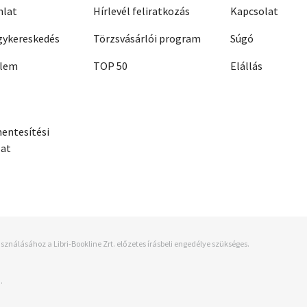
nlat
Hírlevél feliratkozás
Kapcsolat
ykereskedés
Törzsvásárlói program
Súgó
elem
TOP 50
Elállás
entesítési
zat
sználásához a Libri-Bookline Zrt. előzetes írásbeli engedélye szükséges.
.