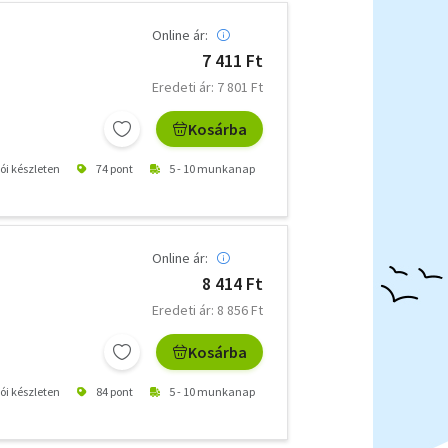
Online ár:
7 411 Ft
Eredeti ár: 7 801 Ft
Kosárba
tói készleten
74 pont
5 - 10 munkanap
Online ár:
8 414 Ft
Eredeti ár: 8 856 Ft
Kosárba
tói készleten
84 pont
5 - 10 munkanap