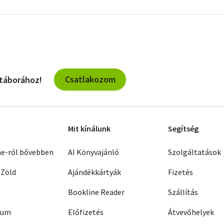
További
szűrők
Csatlakozom
 táborához!
Mit kínálunk
Segítség
ne-ról bővebben
AI Könyvajánló
Szolgáltatások
 Zöld
Ajándékkártyák
Fizetés
Bookline Reader
Szállítás
zum
Előfizetés
Átvevőhelyek