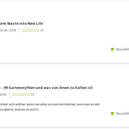
orm Waste into New Life
e UK, 2024
Beszállí
 - 99 Gartenmythen und was von ihnen zu halten ist
2016
fühlen sich wohler, wenn sie alles so machen können, wie man es seit
z gleich, worum es sich h...
Beszállí