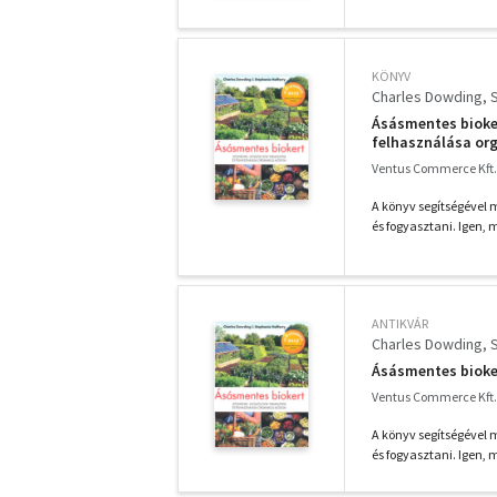
KÖNYV
Charles Dowding
Ásásmentes bioke
felhasználása or
Ventus Commerce Kft.
A könyv segítségével 
és fogyasztani. Igen, 
ANTIKVÁR
Charles Dowding
Ásásmentes bioke
Ventus Commerce Kft.
A könyv segítségével 
és fogyasztani. Igen, 