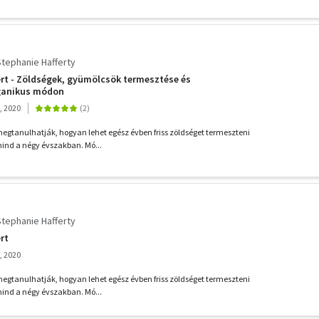
Stephanie Hafferty
rt - Zöldségek, gyümölcsök termesztése és
ganikus módon
, 2020
megtanulhatják, hogyan lehet egész évben friss zöldséget termeszteni
mind a négy évszakban. Mó...
Stephanie Hafferty
rt
, 2020
megtanulhatják, hogyan lehet egész évben friss zöldséget termeszteni
mind a négy évszakban. Mó...