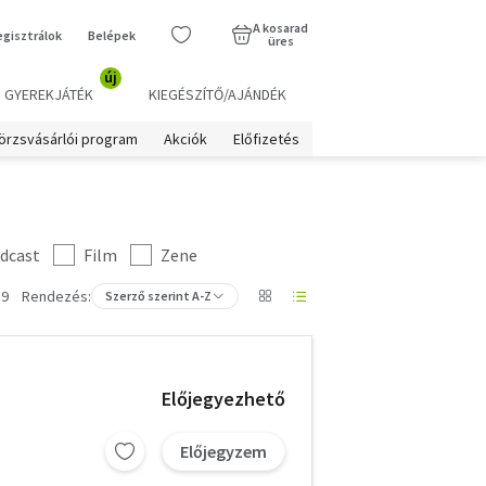
A kosarad
egisztrálok
Belépek
üres
új
GYEREKJÁTÉK
KIEGÉSZÍTŐ/AJÁNDÉK
örzsvásárlói program
Akciók
Előfizetés
dcast
Film
Zene
 9
Rendezés:
Szerző szerint A-Z
Előjegyezhető
Előjegyzem