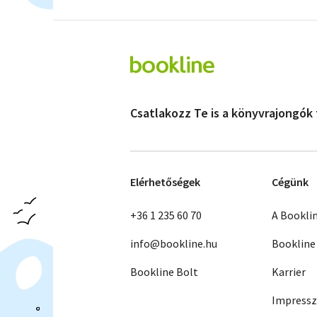
Csatlakozz Te is a könyvrajongók
Elérhetőségek
Cégünk
+36 1 235 60 70
A Bookli
info@bookline.hu
Bookline
Bookline Bolt
Karrier
Impress