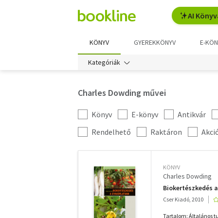
AI Könyv
KÖNYV
GYEREKKÖNYV
E-KÖN
Kategóriák
Charles Dowding művei
Könyv
E-könyv
Antikvár
Kategória
szűrés
További
Rendelhető
Raktáron
Akci
szűrők
KÖNYV
Charles Dowding
Biokertészkedés 
Cser Kiadó, 2010
Tartalom: Általános 