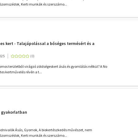
Szomszédok, Kerti munkák és szerszámo...
es kert - Talajápolással a bőséges termésért és a
025
mos területből virágzó zöldségeskert ásás és gyomlálás nélkül? A No
es kertművelés révén a t...
a gyakorlatban
tudnivalók Ásás, Gyomok, A biokertészkedés művészet, nem
Szomszédok, Kerti munkák és szerszámo...