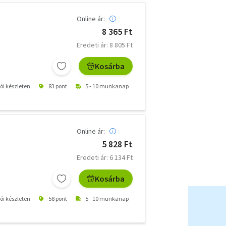
Online ár:
8 365 Ft
Eredeti ár: 8 805 Ft
Kosárba
tói készleten
83 pont
5 - 10 munkanap
Online ár:
5 828 Ft
Eredeti ár: 6 134 Ft
Kosárba
tói készleten
58 pont
5 - 10 munkanap