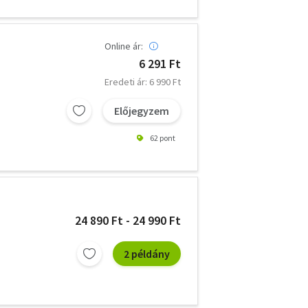
Online ár:
6 291 Ft
Eredeti ár: 6 990 Ft
Előjegyzem
62 pont
24 890 Ft - 24 990 Ft
2 példány