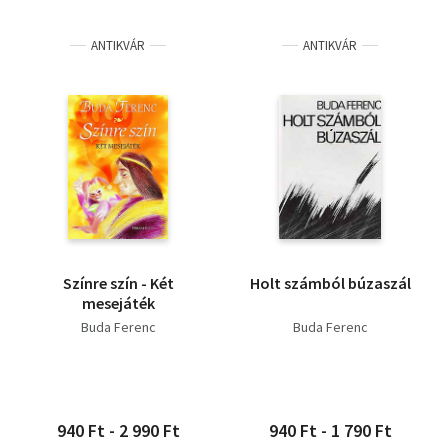
ANTIKVÁR
ANTIKVÁR
Színre szín - Két
Holt számból búzaszál
mesejáték
Buda Ferenc
Buda Ferenc
940 Ft - 2 990 Ft
940 Ft - 1 790 Ft