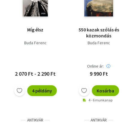
Míg élsz
550 kazak szólás és
közmondás
Buda Ferenc
Buda Ferenc
Online ár:
2 070 Ft - 2 290 Ft
9 990 Ft
4 példány
Kosárba
4 - 6 munkanap
ANTIKVÁR
ANTIKVÁR