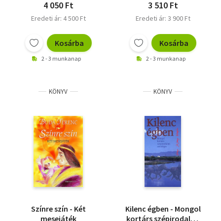
4 050 Ft
3 510 Ft
Eredeti ár: 4 500 Ft
Eredeti ár: 3 900 Ft
Kosárba
Kosárba
2 - 3 munkanap
2 - 3 munkanap
KÖNYV
KÖNYV
Színre szín - Két
Kilenc égben - Mongol
mesejáték
kortárs szépirodalmi