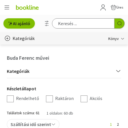
Üres
AI ajánló
Kategóriák
Könyv
Életmód, egészség
Buda Ferenc művei
Erotika
Kategória
Kategóriák
Gyermek- és ifjúsági
szűrés
Készletállapot
Készletállapot
Hobbi, szabadidő
szűrés
Rendelhető
Raktáron
Akciós
Irodalom
Találatok száma: 61
1 oldalon: 60 db
Művészet
Szállítási idő szerint
1
2
Szakkönyv