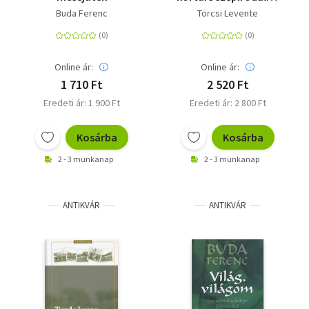
antológia
Buda Ferenc
Törcsi Levente
Online ár:
Online ár:
1 710 Ft
2 520 Ft
Eredeti ár: 1 900 Ft
Eredeti ár: 2 800 Ft
Kosárba
Kosárba
2 - 3 munkanap
2 - 3 munkanap
ANTIKVÁR
ANTIKVÁR