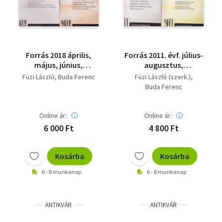
Forrás 2018 április,
Forrás 2011. évf. július-
május, június,
augusztus,
szeptember, december
szeptember, október,
Füzi László
Buda Ferenc
Füzi László (szerk.)
( 5 db )
november ( 4 db )
Buda Ferenc
Online ár:
Online ár:
6 000 Ft
4 800 Ft
Kosárba
Kosárba
6 - 8 munkanap
6 - 8 munkanap
ANTIKVÁR
ANTIKVÁR