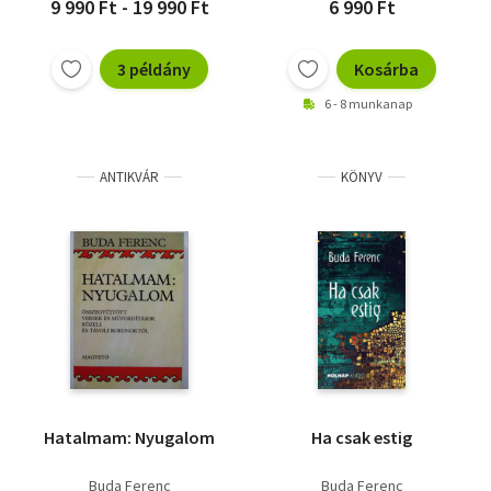
9 990 Ft - 19 990 Ft
6 990 Ft
3 példány
Kosárba
6 - 8 munkanap
ANTIKVÁR
KÖNYV
Hatalmam: Nyugalom
Ha csak estig
Buda Ferenc
Buda Ferenc