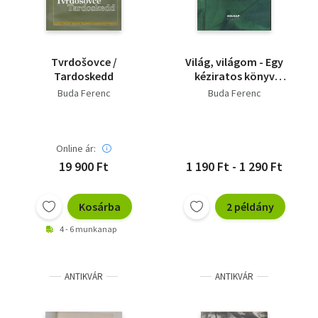
Tvrdošovce /
Világ, világom - Egy
Tardoskedd
kéziratos könyv
fejezeteiből
Buda Ferenc
Buda Ferenc
Online ár:
19 900 Ft
1 190 Ft - 1 290 Ft
Kosárba
2 példány
4 - 6 munkanap
ANTIKVÁR
ANTIKVÁR