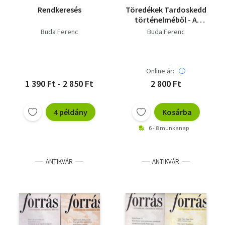
Rendkeresés
Töredékek Tardoskedd
történelméből - A
posta története
Buda Ferenc
Buda Ferenc
Online ár:
1 390 Ft - 2 850 Ft
2 800 Ft
4 példány
Kosárba
6 - 8 munkanap
ANTIKVÁR
ANTIKVÁR