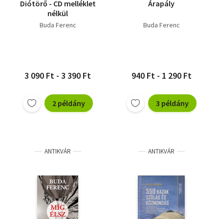
Diótörő - CD melléklet
Árapály
nélkül
Buda Ferenc
Buda Ferenc
3 090 Ft - 3 390 Ft
940 Ft - 1 290 Ft
2 példány
3 példány
ANTIKVÁR
ANTIKVÁR