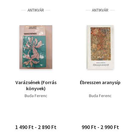
ANTIKVÁR
ANTIKVÁR
Varázsének (Forrás
Ébresszen aranysíp
könyvek)
Buda Ferenc
Buda Ferenc
1 490 Ft - 2 890 Ft
990 Ft - 2 990 Ft