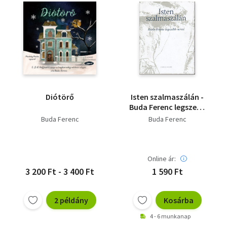
Diótörő
Isten szalmaszálán -
Buda Ferenc legszebb
versei
Buda Ferenc
Buda Ferenc
Online ár:
3 200 Ft - 3 400 Ft
1 590 Ft
2 példány
Kosárba
4 - 6 munkanap