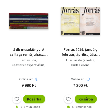
8 db mesekönyv: A
Forrás 2019. január,
csillagszemű juhász; A
február, április, július-
kíváncsi királylány; A
augusztus,
Tarbay Ede
Füzi László (szerk.)
szerencsét hozó
szeptember, október
Kęstutis Kasparavičius
Buda Ferenc
kiscsacsi; Doromboló;
(7 szám)
Fecske Csaba
Florentin, a kertész;
Buda Ferenc
Lázár Zsófia
Kunkori és a
Online ár:
Online ár:
Osvát Erzsébet
kandúrvarázsló; Téli
9 990 Ft
7 200 Ft
mese; Tolvaj szél
Kosárba
Kosárba
6 - 8 munkanap
6 - 8 munkanap