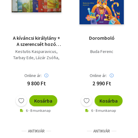
A kíváncsi királylány +
Doromboló
A szerencsét hozó
kiscsacsi + Doromboló
Kestutis Kasparavicus
Buda Ferenc
+ Florentin, a kertész +
Tarbay Ede
Lázár Zsófia
Kunkori és a
Osvát Erzsébet
kandúrvarázsló + Téli
Buda Ferenc
mese + Tolvaj szél (7
Online ár:
Online ár:
Fecske Csaba
kötet)
9 800 Ft
2 990 Ft
Kosárba
Kosárba
6 - 8 munkanap
6 - 8 munkanap
ANTIKVÁR
ANTIKVÁR