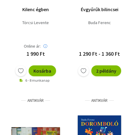
Kilenc égben
Évgyűrűk bilincsei
Törcsi Levente
Buda Ferenc
Online ár:
1 990 Ft
1 290 Ft - 1 360 Ft
Kosárba
2 példány
6 - 8 munkanap
ANTIKVÁR
ANTIKVÁR