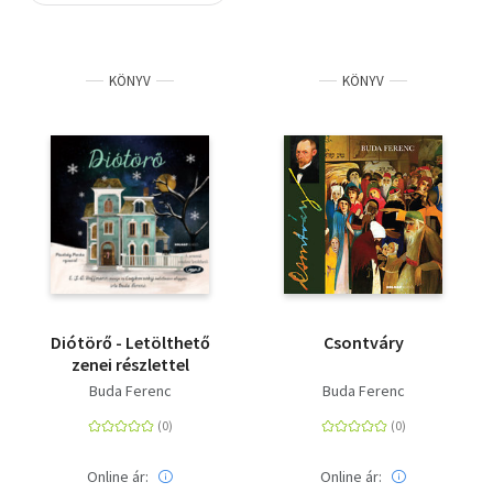
Szótár, nyelvkönyv
KÖNYV
KÖNYV
Tankönyv, segédkönyv
Társadalomtudomány
Természettudomány
Történelem
Vallás
Diótörő - Letölthető
Csontváry
zenei részlettel
Buda Ferenc
Buda Ferenc
Online ár:
Online ár: