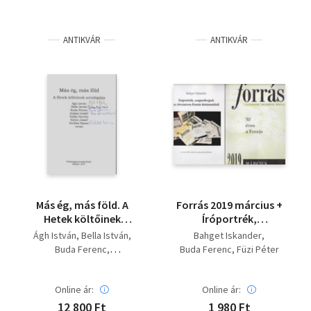
ANTIKVÁR
ANTIKVÁR
Más ég, más föld. A
Forrás 2019 március +
Hetek költőinek
Íróportrék,
antológiája. (5. -
csoportképek az
Ágh István
Bella István
Bahget Iskander
Dedikáció.) - Dedikált!
ötvenéves Forrás
Buda Ferenc
Buda Ferenc
Füzi Péter
- Dedikált
történetéből -
Kalász László
melléklet
Raffai Sarolta
Online ár:
Online ár:
Ratkó József
Serfőző Simon
12 800 Ft
1 980 Ft