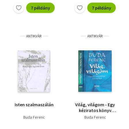
7 példány
7 példány
ANTIKVÁR
ANTIKVÁR
Isten szalmaszálán
Világ, világom - Egy
kéziratos könyv
fejezeteiből
Buda Ferenc
Buda Ferenc