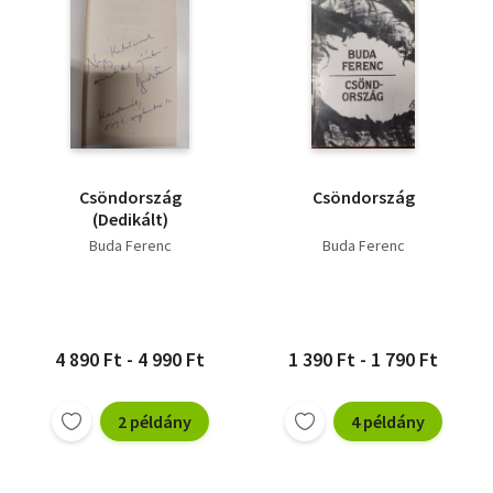
Csöndország
Csöndország
(Dedikált)
Buda Ferenc
Buda Ferenc
4 890 Ft - 4 990 Ft
1 390 Ft - 1 790 Ft
2 példány
4 példány