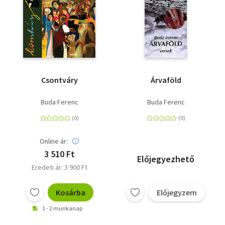
Csontváry
Árvaföld
Buda Ferenc
Buda Ferenc
Online ár:
3 510 Ft
Előjegyezhető
Eredeti ár: 3 900 Ft
Kosárba
Előjegyzem
1 - 2 munkanap