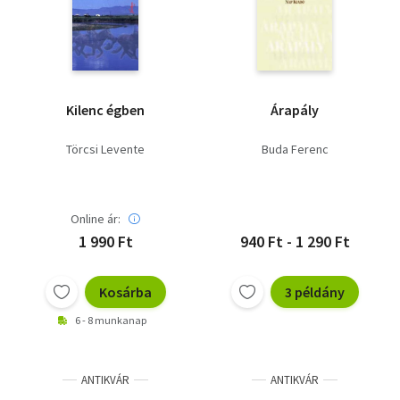
Kilenc égben
Árapály
Törcsi Levente
Buda Ferenc
Online ár:
1 990 Ft
940 Ft - 1 290 Ft
Kosárba
3 példány
6 - 8 munkanap
ANTIKVÁR
ANTIKVÁR