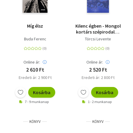
Míg élsz
Kilenc égben - Mongol
kortárs szépirodalmi
antológia
Buda Ferenc
Törcsi Levente
Online ár:
Online ár:
2 610 Ft
2 520 Ft
Eredeti ár: 2 900 Ft
Eredeti ár: 2 800 Ft
Kosárba
Kosárba
7 - 9 munkanap
1 - 2 munkanap
KÖNYV
KÖNYV