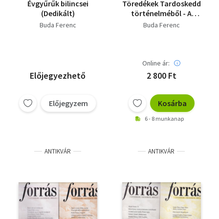
Évgyűrűk bilincsei
Töredékek Tardoskedd
(Dedikált)
történelméből - A
posta története
Buda Ferenc
Buda Ferenc
Online ár:
Előjegyezhető
2 800 Ft
Előjegyzem
Kosárba
6 - 8 munkanap
ANTIKVÁR
ANTIKVÁR