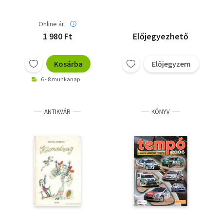
történetéből -
melléklet
Online ár:
1 980 Ft
Előjegyezhető
Kosárba
Előjegyzem
6 - 8 munkanap
ANTIKVÁR
KÖNYV