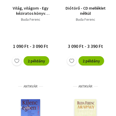
Világ, világom - Egy
Diótörő - CD melléklet
kéziratos könyv
nélkül
fejezeteiből
Buda Ferenc
Buda Ferenc
1 090 Ft - 3 090 Ft
3 090 Ft - 3 390 Ft
2 példány
2 példány
ANTIKVÁR
ANTIKVÁR