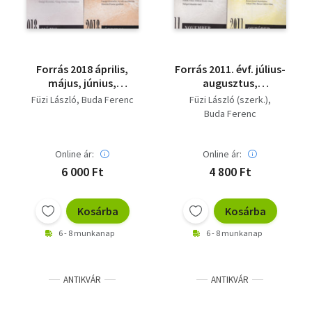
Forrás 2018 április,
Forrás 2011. évf. július-
május, június,
augusztus,
szeptember, december
szeptember, október,
Füzi László
Buda Ferenc
Füzi László (szerk.)
( 5 db )
november ( 4 db )
Buda Ferenc
Online ár:
Online ár:
6 000 Ft
4 800 Ft
Kosárba
Kosárba
6 - 8 munkanap
6 - 8 munkanap
ANTIKVÁR
ANTIKVÁR