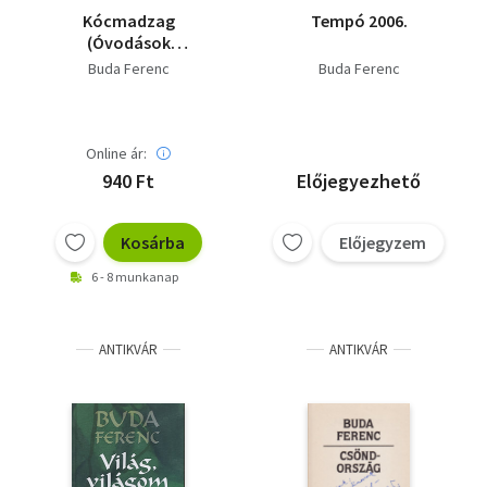
Kócmadzag
Tempó 2006.
(Óvodások
könyvespolca)
Buda Ferenc
Buda Ferenc
Online ár:
940 Ft
Előjegyezhető
Kosárba
Előjegyzem
6 - 8 munkanap
ANTIKVÁR
ANTIKVÁR