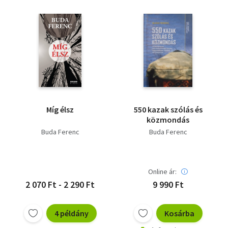
Míg élsz
550 kazak szólás és
közmondás
Buda Ferenc
Buda Ferenc
Online ár:
2 070 Ft - 2 290 Ft
9 990 Ft
4 példány
Kosárba