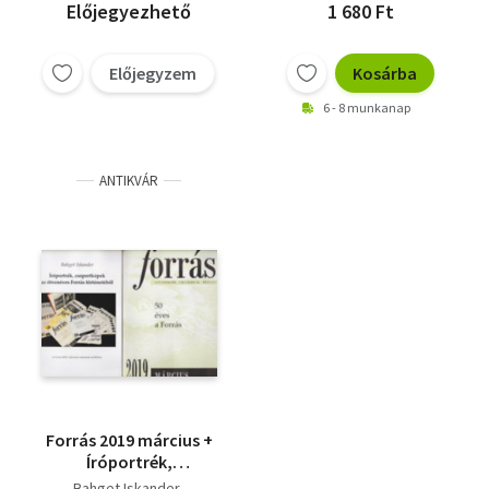
Előjegyezhető
1 680 Ft
Előjegyzem
Kosárba
6 - 8 munkanap
ANTIKVÁR
Forrás 2019 március +
Íróportrék,
csoportképek az
Bahget Iskander