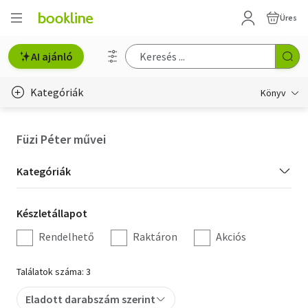
Üres
AI ajánló
Kategóriák
Könyv
Életmód, egészség
Füzi Péter művei
Erotika
Kategória
Kategóriák
Gyermek- és ifjúsági
szűrés
Készletállapot
Készletállapot
Hobbi, szabadidő
szűrés
Rendelhető
Raktáron
Akciós
Irodalom
Találatok száma: 3
Művészet
Eladott darabszám szerint
Szakkönyv