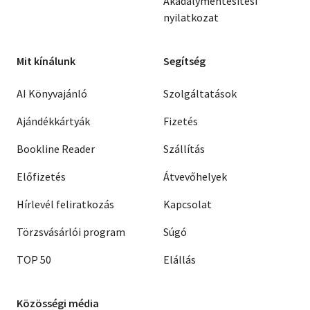
Akadálymentesítési
nyilatkozat
Mit kínálunk
Segítség
AI Könyvajánló
Szolgáltatások
Ajándékkártyák
Fizetés
Bookline Reader
Szállítás
Előfizetés
Átvevőhelyek
Hírlevél feliratkozás
Kapcsolat
Törzsvásárlói program
Súgó
TOP 50
Elállás
Közösségi média