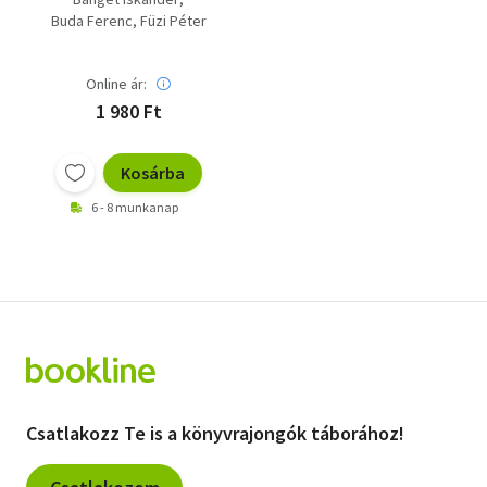
ötvenéves Forrás
Buda Ferenc
Füzi Péter
történetéből -
melléklet
Online ár:
1 980 Ft
Kosárba
6 - 8 munkanap
Csatlakozz Te is a könyvrajongók táborához!