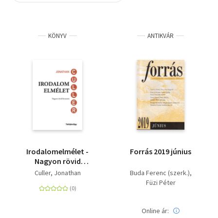
Szótár, nyelvkönyv
KÖNYV
ANTIKVÁR
Tankönyv, segédkönyv
Társadalomtudomány
Természettudomány
Történelem
Vallás
Irodalomelmélet -
Forrás 2019 június
Nagyon rövid
bevezetés
Culler, Jonathan
Buda Ferenc (szerk.)
Füzi Péter
Online ár: