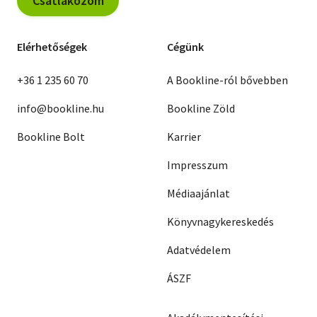
Csatlakozom
Elérhetőségek
Cégünk
+36 1 235 60 70
A Bookline-ról bővebben
info@bookline.hu
Bookline Zöld
Bookline Bolt
Karrier
Impresszum
Médiaajánlat
Könyvnagykereskedés
Adatvédelem
ÁSZF