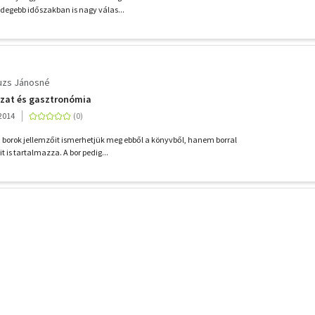
degebb időszakban is nagy válas...
uzs Jánosné
szat és gasztronómia
2014
borok jellemzőit ismerhetjük meg ebből a könyvből, hanem borral
it is tartalmazza. A bor pedig...