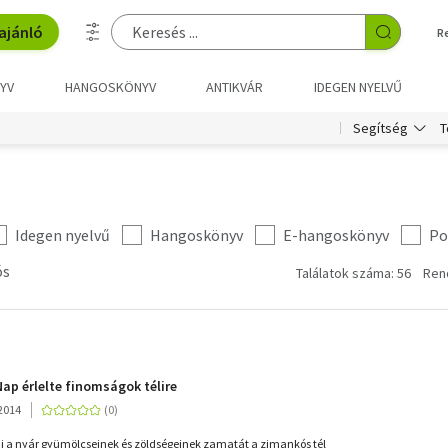
ajánló
R
YV
HANGOSKÖNYV
ANTIKVÁR
IDEGEN NYELVŰ
T
Segítség
Idegen nyelvű
Hangoskönyv
E-hangoskönyv
Po
ós
Találatok száma: 56
Ren
Nap érlelte finomságok télire
2014
zni a nyár gyümölcseinek és zöldségeinek zamatát a zimankós tél