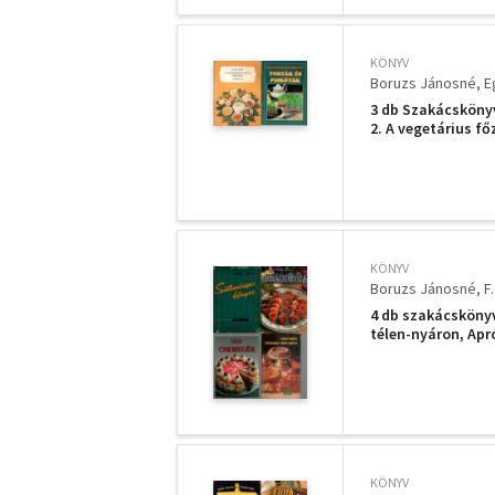
KÖNYV
Boruzs Jánosné
E
3 db Szakácskönyv
2. A vegetárius fő
szakácskönyv
KÖNYV
Boruzs Jánosné
F
4 db szakácsköny
télen-nyáron, Ap
KÖNYV