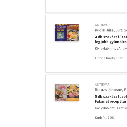
ANTIKVÁR
Kudlik Júlia
Lurz G
4 db szakácsfüzet
legjobb gyümölcs
Könyvlabirintus Anti
Littoria Kiadó, 1992
ANTIKVÁR
Boruzs Jánosné
P
5 db szakácsfüzet:
Fakanál recepttár
Könyvlabirintus Anti
Kurír Rt., 1991