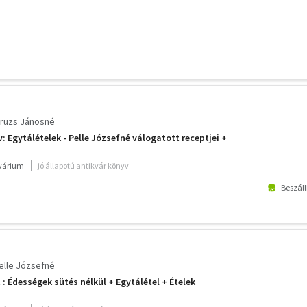
ruzs Jánosné
 Egytálételek - Pelle Józsefné válogatott receptjei +
kvárium
jó állapotú antikvár könyv
Beszáll
elle Józsefné
: Édességek sütés nélkül + Egytálétel + Ételek