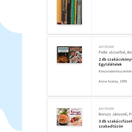
ANTIKVÁR
Pelle Józsefné
Bo
2 db szakácskönyv:
Egytálételek
Könyvlabirintus Anti
Anno-Szalay, 1999
ANTIKVÁR
Boruzs Jánosné
P
3 db szakácsfüzet 
szabadtűzön