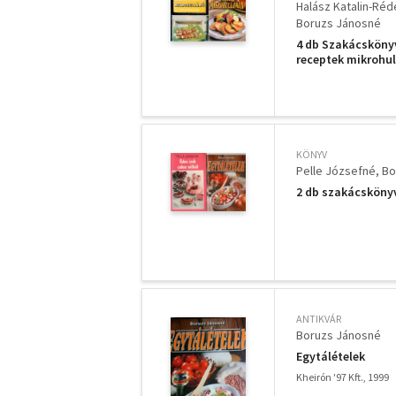
Halász Katalin-Réd
Boruzs Jánosné
4 db Szakácskönyv
receptek mikrohul
Sütés-főzés mikr
KÖNYV
Pelle Józsefné
Bo
2 db szakácskönyv
ANTIKVÁR
Boruzs Jánosné
Egytálételek
Kheirón '97 Kft., 1999