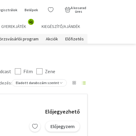
A kosarad
egisztrálok
Belépek
üres
új
GYEREKJÁTÉK
KIEGÉSZÍTŐ/AJÁNDÉK
örzsvásárlói program
Akciók
Előfizetés
dcast
Film
Zene
dezés:
Eladott darabszám szerint
Előjegyezhető
Előjegyzem