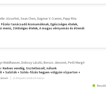
elle Józsefné
Sean Chen
Dagmar V. Cramm
Papp Rita
: Főzési tanácsadó kismamáknak, Egészséges ételek,
zi menü, Zöldséges ételek, A magas vérnyomás és étrendi
nyi-Waldhauser
Dobozy László
Boruzs Jánosné
Pető Margit
: Kedves vendég, tiszteltessél, nálunk
 + Saláták + Sütés-főzés hegyen-völgyön vízparton +
juk + Sütemények és édességek + Régi ételek új ízekkel
kvárium
jó állapotú antikvár könyv
Beszáll