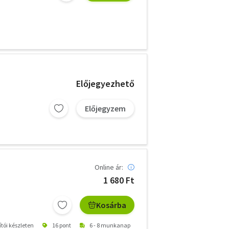
Előjegyezhető
Előjegyzem
Online ár:
1 680 Ft
Kosárba
ítói készleten
16 pont
6 - 8 munkanap