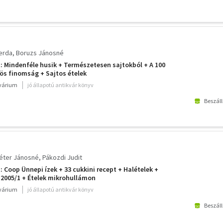
erda
Boruzs Jánosné
: Mindenféle husik + Természetesen sajtokból + A 100
ös finomság + Sajtos ételek
kvárium
jó állapotú antikvár könyv
Beszáll
éter Jánosné
Pákozdi Judit
 Coop Ünnepi ízek + 33 cukkini recept + Halételek +
 2005/1 + Ételek mikrohullámon
kvárium
jó állapotú antikvár könyv
Beszáll