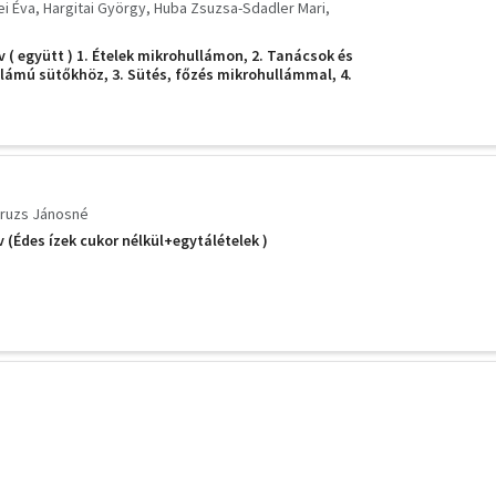
ei Éva
Hargitai György
Huba Zsuzsa-Sdadler Mari
 ( együtt ) 1. Ételek mikrohullámon, 2. Tanácsok és
lámú sütőkhöz, 3. Sütés, főzés mikrohullámmal, 4.
ohullámon
ruzs Jánosné
 (Édes ízek cukor nélkül+egytálételek )