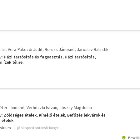
nárt Vera-Pákozdi Judit
Boruzs Jánosné
Jaroslav Balastik
: Házi tartósítás és fagyasztás, Házi tartósítás,
 ízek télire.
éter Jánosné
Verhóczki István
Jószay Magdolna
: Zöldséges ételek, Kímélő ételek, Befőzés lekvárok és
 ételek.
kvárium
jó állapotú antikvár könyv
Beszáll