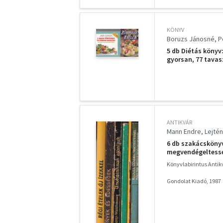
KÖNYV
Boruzs Jánosné
P
5 db Diétás könyv
gyorsan, 77 tavas
kezelése.
ANTIKVÁR
Mann Endre
Lejté
6 db szakácskönyv
megvendégeltessél
Unokáinknak ajánl
Könyvlabirintus Anti
Gondolat Kiadó, 1987