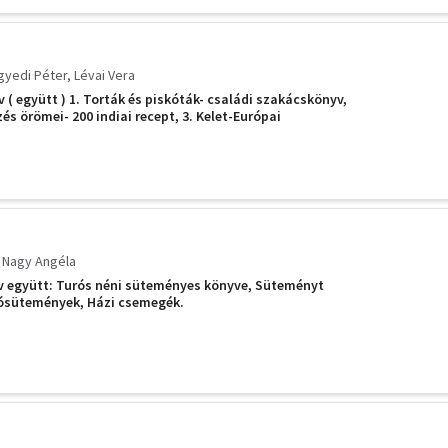
gyedi Péter
Lévai Vera
 ( együtt ) 1. Torták és piskóták- családi szakácskönyv,
zés örömei- 200 indiai recept, 3. Kelet-Európai
. Nagy Angéla
v együtt: Turós néni süteményes könyve, Süteményt
rósütemények, Házi csemegék.