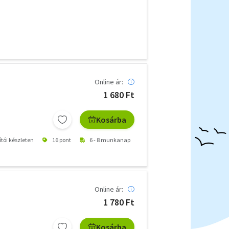
Online ár:
1 680 Ft
Kosárba
ítói készleten
16 pont
6 - 8 munkanap
Online ár:
1 780 Ft
Kosárba