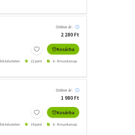
Online ár:
2 280 Ft
Kosárba
ítói készleten
22 pont
6 - 8 munkanap
Online ár:
1 980 Ft
Kosárba
ítói készleten
19 pont
6 - 8 munkanap