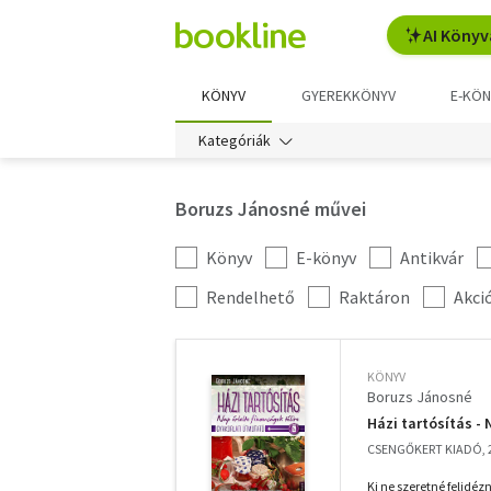
AI Könyv
KÖNYV
GYEREKKÖNYV
E-KÖN
Kategóriák
Boruzs Jánosné művei
Könyv
E-könyv
Antikvár
Kategória
szűrés
További
Rendelhető
Raktáron
Akci
szűrők
KÖNYV
Boruzs Jánosné
Házi tartósítás - 
CSENGŐKERT KIADÓ, 
Ki ne szeretné felidé