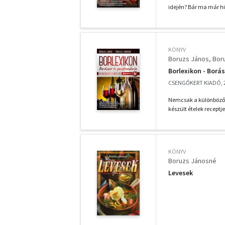
idején? Bár ma már hi
KÖNYV
Boruzs János
Bor
Borlexikon - Borá
CSENGŐKERT KIADÓ, 
Nemcsak a különböző 
készült ételek receptje
KÖNYV
Boruzs Jánosné
Levesek