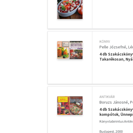
KÖNYV
Pelle Józsefné
Lé
4 db Szakácskönyv
Takarékosan, Nyári
ANTIKVÁR
Boruzs Jánosné
P
4 db Szakácskönyv
kompótok, Ünnepi
Könyvlabirintus Anti
Budapest, 2000