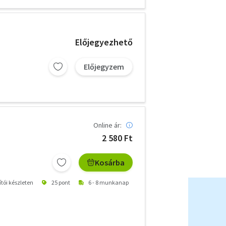
Előjegyezhető
Előjegyzem
Online ár:
2 580 Ft
Kosárba
ítói készleten
25 pont
6 - 8 munkanap