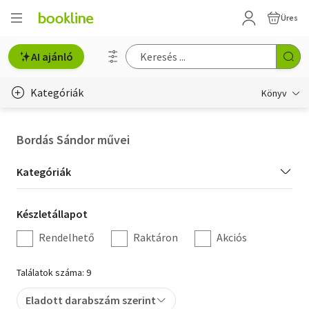
Üres
AI ajánló
Kategóriák
Könyv
Életmód, egészség
Bordás Sándor művei
Erotika
Kategória
Kategóriák
Gyermek- és ifjúsági
szűrés
Készletállapot
Készletállapot
Hobbi, szabadidő
szűrés
Rendelhető
Raktáron
Akciós
Irodalom
Találatok száma: 9
Művészet
Eladott darabszám szerint
Szakkönyv