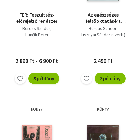
FER: Feszültség-
Az egészséges
előrejelző rendszer
felsőoktatásért
határon innen és túl
Bordás Sándor
Bordás Sándor
Hunčík Péter
Lisznyai Sándor (szerk.)
2 890 Ft - 6 900 Ft
2 490 Ft
5 példány
2 példány
KÖNYV
KÖNYV