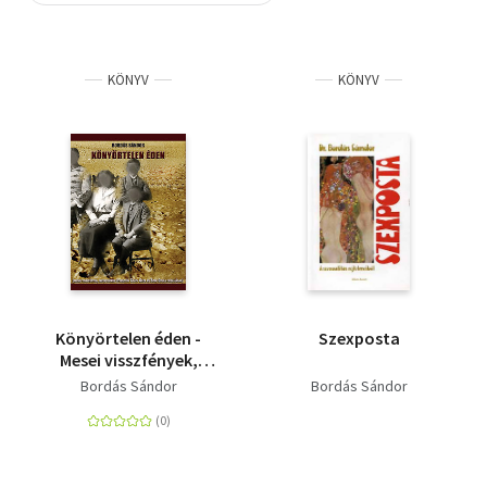
Szótár, nyelvkönyv
KÖNYV
KÖNYV
Tankönyv, segédkönyv
Társadalomtudomány
Természettudomány
Történelem
Vallás
Könyörtelen éden -
Szexposta
Mesei visszfények,
metaforikus
Bordás Sándor
Bordás Sándor
útvesztők Csáth Géza
és Szini Gyula
prózájában