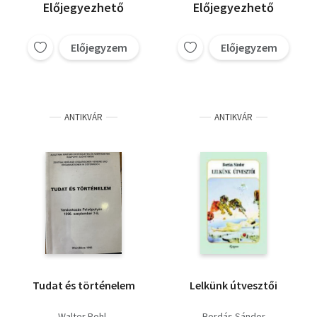
Előjegyezhető
Előjegyezhető
Előjegyzem
Előjegyzem
ANTIKVÁR
ANTIKVÁR
Tudat és történelem
Lelkünk útvesztői
Walter Pohl
Bordás Sándor