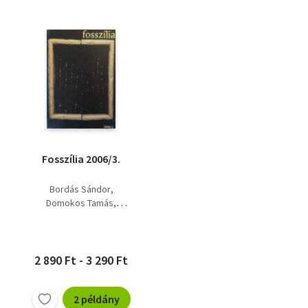
Fosszília 2006/3.
Bordás Sándor
Domokos Tamás
Kollár Árpád
Orcsik Roland
2 890 Ft - 3 290 Ft
2 példány