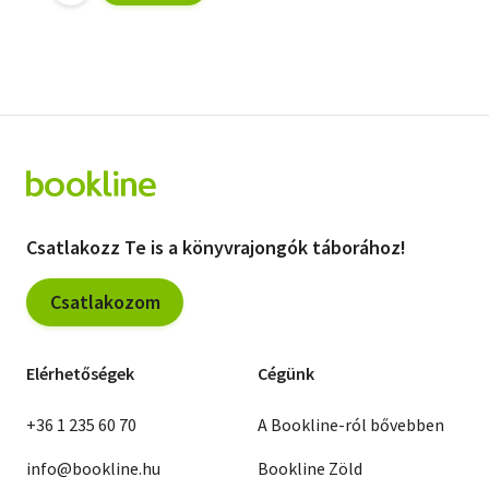
Csatlakozz Te is a könyvrajongók táborához!
Csatlakozom
Elérhetőségek
Cégünk
+36 1 235 60 70
A Bookline-ról bővebben
info@bookline.hu
Bookline Zöld