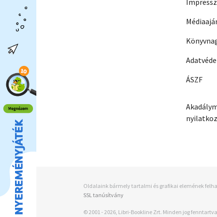
Impress
Médiaajá
Könyvnag
Adatvéd
ÁSZF
Akadálym
nyilatko
Oldalaink bármely tartalmi és grafikai elemének felha
SSL tanúsítvány
© 2001 - 2026, Libri-Bookline Zrt. Minden jog fenntartva