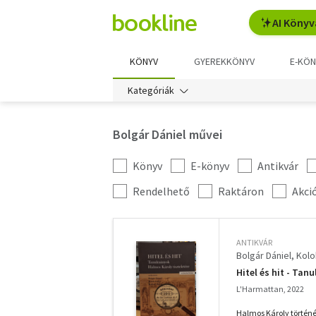
AI Könyv
KÖNYV
GYEREKKÖNYV
E-KÖN
Kategóriák
Bolgár Dániel művei
Könyv
E-könyv
Antikvár
Kategória
szűrés
További
Rendelhető
Raktáron
Akci
szűrők
ANTIKVÁR
Bolgár Dániel
Kolo
Hitel és hit - Ta
L'Harmattan, 2022
Halmos Károly történé