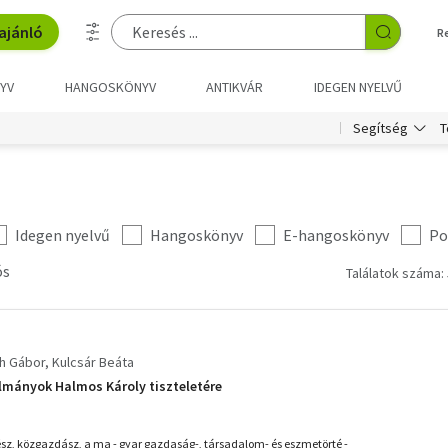
ajánló
R
YV
HANGOSKÖNYV
ANTIKVÁR
IDEGEN NYELVŰ
T
Segítség
Idegen nyelvű
Hangoskönyv
E-hangoskönyv
Po
ós
Találatok száma: 
h Gábor
Kulcsár Beáta
nulmányok Halmos Károly tiszteletére
sz, közgazdász, a ma - gyar gazdaság-, társadalom- és eszmetörté -