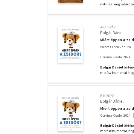
net-írás meghatározó 
ANTIKVÁR
Bolgár Dániel
Miért éppen a zsi
Weöres Antikvárium
Corvina Kiadó, 2024
Bolgár Dániel
történ
merész humorral, hog
E-KÖNYV
Bolgár Dániel
Miért éppen a zsi
Corvina Kiadó, 2024
Bolgár Dániel
történ
merész humorral, hog