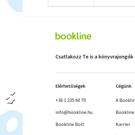
Csatlakozz Te is a könyvrajongók
Elérhetőségek
Cégünk
+36 1 235 60 70
A Bookli
info@bookline.hu
Bookline
Bookline Bolt
Karrier