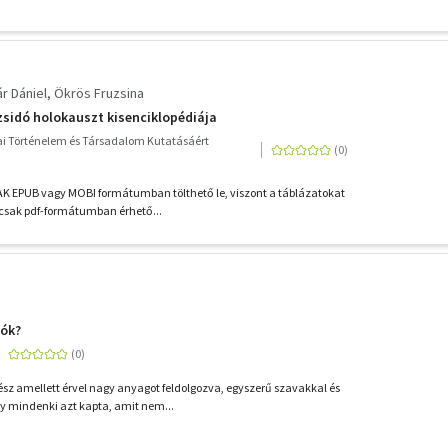
r Dániel
Ökrös Fruzsina
sidó holokauszt kisenciklopédiája
ai Történelem és Társadalom Kutatásáért
AK EPUB vagy MOBI formátumban tölthető le, viszont a táblázatokat
t csak pdf-formátumban érhető...
dók?
ész amellett érvel nagy anyagot feldolgozva, egyszerű szavakkal és
y mindenki azt kapta, amit nem...