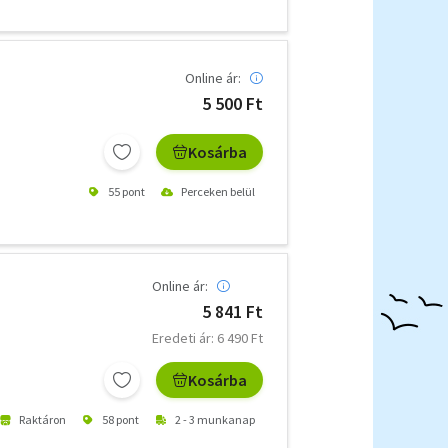
Online ár:
5 500 Ft
Kosárba
55 pont
Perceken belül
Online ár:
5 841 Ft
Eredeti ár: 6 490 Ft
Kosárba
Raktáron
58 pont
2 - 3 munkanap