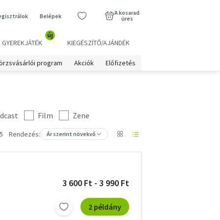
A kosarad
egisztrálok
Belépek
üres
új
GYEREKJÁTÉK
KIEGÉSZÍTŐ/AJÁNDÉK
örzsvásárlói program
Akciók
Előfizetés
dcast
Film
Zene
5
Rendezés:
Ár szerint növekvő
3 600 Ft - 3 990 Ft
2 példány