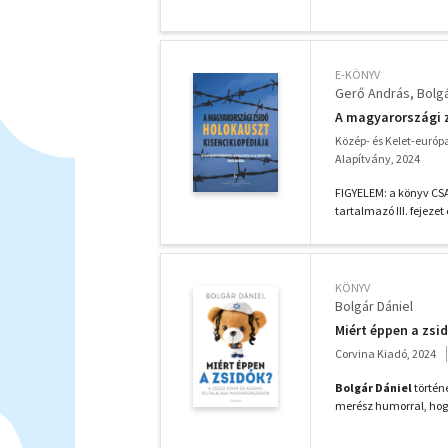
E-KÖNYV
Gerő András
Bolgá
A magyarországi z
Közép- és Kelet-európ
Alapítvány, 2024
FIGYELEM: a könyv CS
tartalmazó III. fejeze
KÖNYV
Bolgár Dániel
Miért éppen a zsi
Corvina Kiadó, 2024
Bolgár Dániel
történ
merész humorral, hog