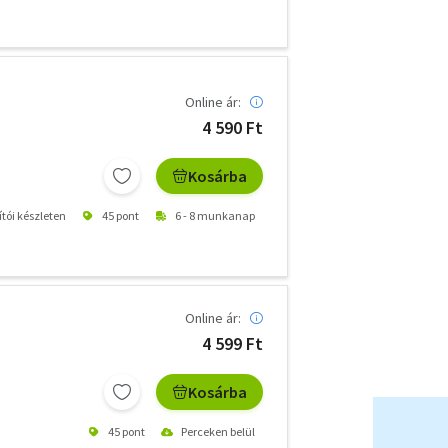
Online ár:
4 590 Ft
Kosárba
ítói készleten
45 pont
6 - 8 munkanap
Online ár:
4 599 Ft
Kosárba
45 pont
Perceken belül