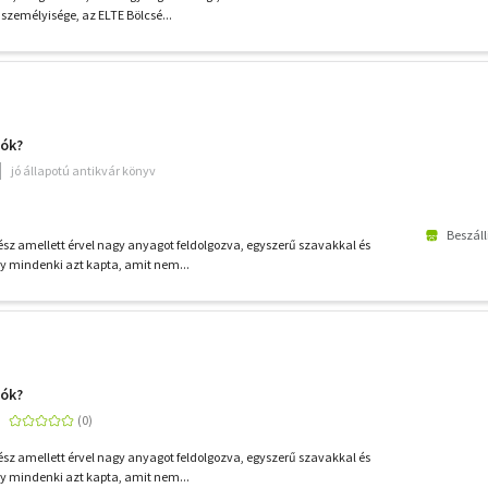
személyisége, az ELTE Bölcsé...
dók?
jó állapotú antikvár könyv
Beszáll
ész amellett érvel nagy anyagot feldolgozva, egyszerű szavakkal és
y mindenki azt kapta, amit nem...
dók?
ész amellett érvel nagy anyagot feldolgozva, egyszerű szavakkal és
y mindenki azt kapta, amit nem...