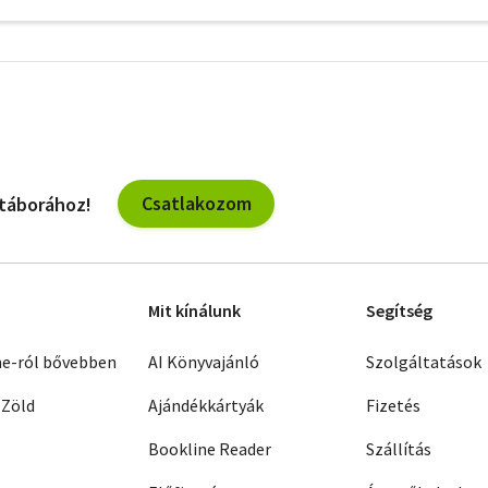
További
szűrők
Csatlakozom
 táborához!
Mit kínálunk
Segítség
ne-ról bővebben
AI Könyvajánló
Szolgáltatások
 Zöld
Ajándékkártyák
Fizetés
Bookline Reader
Szállítás