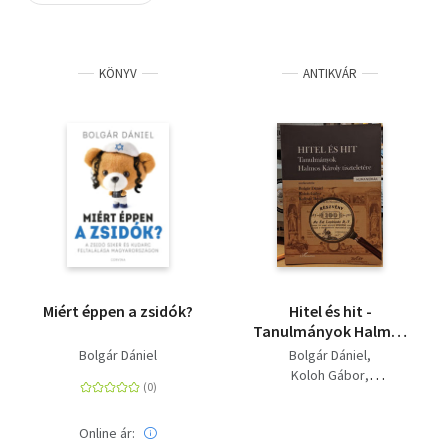
Szótár, nyelvkönyv
KÖNYV
ANTIKVÁR
Tankönyv, segédkönyv
Társadalomtudomány
Természettudomány
Történelem
Vallás
Miért éppen a zsidók?
Hitel és hit -
Tanulmányok Halmos
Károly tiszteletére
Bolgár Dániel
Bolgár Dániel
Koloh Gábor
Kulcsár Beáta
Online ár: