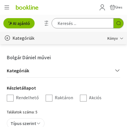
Üres
AI ajánló
Kategóriák
Könyv
Életmód, egészség
Bolgár Dániel művei
Erotika
Kategória
Kategóriák
Gyermek- és ifjúsági
szűrés
Készletállapot
Készletállapot
Hobbi, szabadidő
szűrés
Rendelhető
Raktáron
Akciós
Irodalom
Találatok száma: 5
Művészet
Típus szerint
Szakkönyv