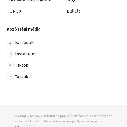
TOP 50
Elállás
Közösségi média
Facebook
Instagram
Tiktok
Youtube
Oldalaink bármely tartalmi és grafikai elemének felhasználásához
a Libri-Bookline Zrt. előzetes írásbeli engedélye szükséges.
SSL tanúsítvány