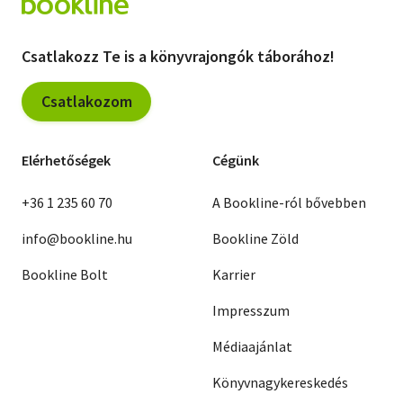
Csatlakozz Te is a könyvrajongók táborához!
Csatlakozom
Elérhetőségek
Cégünk
+36 1 235 60 70
A Bookline-ról bővebben
info@bookline.hu
Bookline Zöld
Bookline Bolt
Karrier
Impresszum
Médiaajánlat
Könyvnagykereskedés