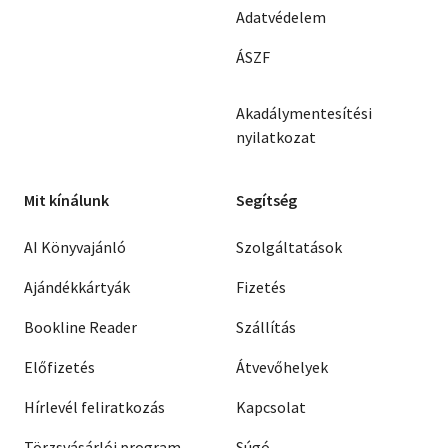
Adatvédelem
ÁSZF
Akadálymentesítési
nyilatkozat
Mit kínálunk
Segítség
AI Könyvajánló
Szolgáltatások
Ajándékkártyák
Fizetés
Bookline Reader
Szállítás
Előfizetés
Átvevőhelyek
Hírlevél feliratkozás
Kapcsolat
Törzsvásárlói program
Súgó