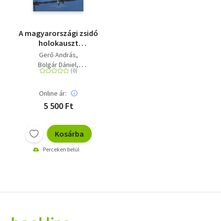
A magyarországi zsidó
holokauszt
kisenciklopédiája
Gerő András
Bolgár Dániel
Ökrös Fruzsina
Online ár:
5 500 Ft
Kosárba
Perceken belül