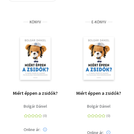
Szótár, nyelvkönyv
KÖNYV
E-KÖNYV
Tankönyv, segédkönyv
Társadalomtudomány
Természettudomány
Történelem
Vallás
Miért éppen a zsidók?
Miért éppen a zsidók?
Bolgár Dániel
Bolgár Dániel
Online ár:
Online ár: