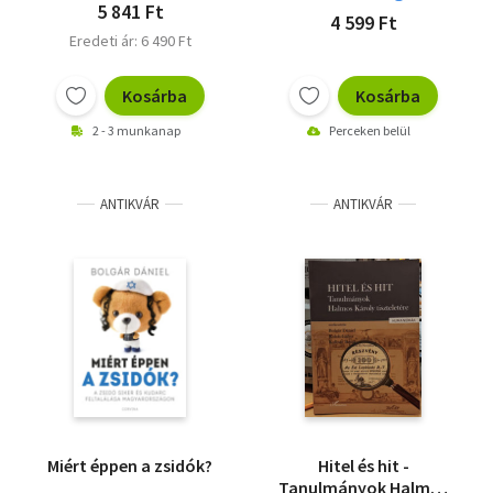
5 841 Ft
4 599 Ft
Eredeti ár: 6 490 Ft
Kosárba
Kosárba
2 - 3 munkanap
Perceken belül
ANTIKVÁR
ANTIKVÁR
Miért éppen a zsidók?
Hitel és hit -
Tanulmányok Halmos