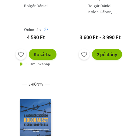
Károly tiszteletére
Bolgár Dániel
Bolgár Dániel
Koloh Gábor
Kulcsár Beáta
Online ár:
4 590 Ft
3 600 Ft - 3 990 Ft
Kosárba
2 példány
6 - 8 munkanap
E-KÖNYV