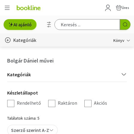
Üres
AI ajánló
Kategóriák
Könyv
Életmód, egészség
Bolgár Dániel művei
Erotika
Kategória
Kategóriák
Gyermek- és ifjúsági
szűrés
Készletállapot
Készletállapot
Hobbi, szabadidő
szűrés
Rendelhető
Raktáron
Akciós
Irodalom
Találatok száma: 5
Művészet
Szerző szerint A-Z
Szakkönyv