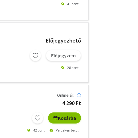
41 pont
Előjegyezhető
Előjegyzem
28 pont
Online ár:
4 290 Ft
Kosárba
42 pont
Perceken belül