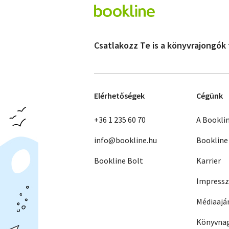
Csatlakozz Te is a könyvrajongók
Elérhetőségek
Cégünk
+36 1 235 60 70
A Bookli
info@bookline.hu
Bookline
Bookline Bolt
Karrier
Impress
Médiaajá
Könyvnag