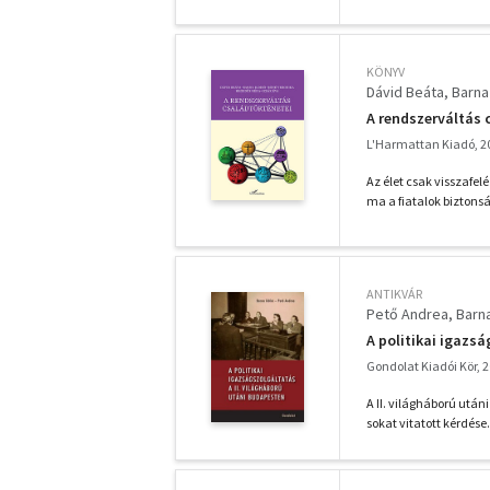
KÖNYV
Dávid Beáta
Barna 
A rendszerváltás 
L'Harmattan Kiadó, 2
Az élet csak visszafel
ma a fiatalok biztonsá
ANTIKVÁR
Pető Andrea
Barna
A politikai igazs
Gondolat Kiadói Kör, 
A II. világháború után
sokat vitatott kérdése.