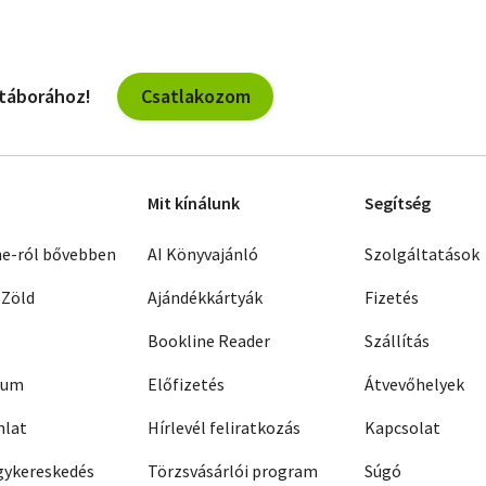
Csatlakozom
 táborához!
Mit kínálunk
Segítség
ne-ról bővebben
AI Könyvajánló
Szolgáltatások
 Zöld
Ajándékkártyák
Fizetés
Bookline Reader
Szállítás
zum
Előfizetés
Átvevőhelyek
nlat
Hírlevél feliratkozás
Kapcsolat
ykereskedés
Törzsvásárlói program
Súgó