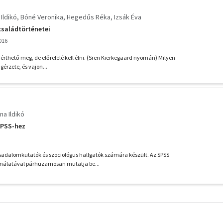
Ildikó
Bóné Veronika
Hegedűs Réka
Izsák Éva
családtörténetei
016
é érthető meg, de előrefelé kell élni. (Sren Kierkegaard nyomán) Milyen
gérzete, és vajon...
na Ildikó
SPSS-hez
sadalomkutatók és szociológus hallgatók számára készült. Az SPSS
álatával párhuzamosan mutatja be...
További
szűrők