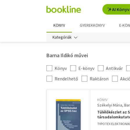
AI Könyv
KÖNYV
GYEREKKÖNYV
E-KÖN
Kategóriák
Barna Ildikó művei
Könyv
E-könyv
Antikvár
Kategória
szűrés
További
Rendelhető
Raktáron
Akci
szűrők
KÖNYV
Székelyi Mária
Bar
Túlélőkészlet az 
társadalomkutat
TYPOTEX ELEKTRONIK