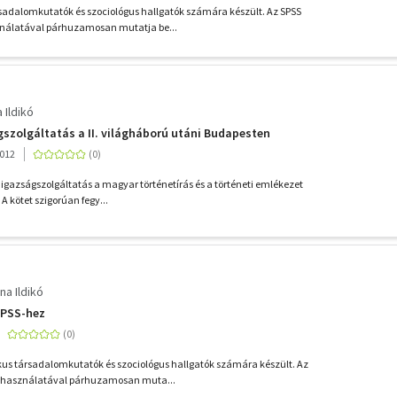
sadalomkutatók és szociológus hallgatók számára készült. Az SPSS
álatával párhuzamosan mutatja be...
 Ildikó
ágszolgáltatás a II. világháború utáni Budapesten
2012
i igazságszolgáltatás a magyar történetírás és a történeti emlékezet
 A kötet szigorúan fegy...
na Ildikó
SPSS-hez
us társadalomkutatók és szociológus hallgatók számára készült. Az
használatával párhuzamosan muta...