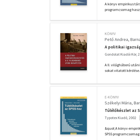
A könyv empirikus tár
programcsomag haszn
KÖNYV
Pető Andrea
Barna
A politikai igazs
Gondolat Kiadói Kör, 
A II. világháború után
sokat vitatott kérdése.
E-KÖNYV
Székelyi Mária
Bar
Túlélőkészlet az 
Typotex Kiadó, 2002
&quot;A könyv empirik
SPSS programcsomag 