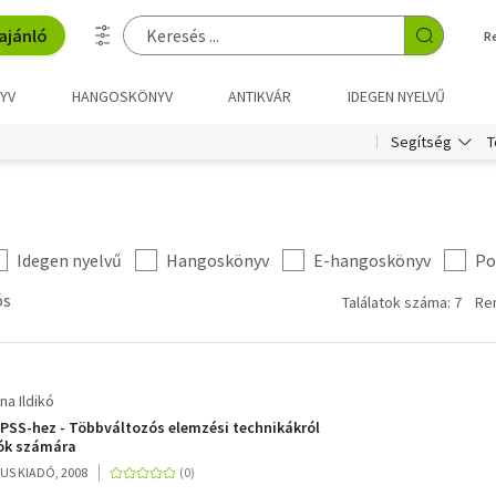
ajánló
R
YV
HANGOSKÖNYV
ANTIKVÁR
IDEGEN NYELVŰ
T
Segítség
Idegen nyelvű
Hangoskönyv
E-hangoskönyv
Po
ós
Találatok száma: 7
Re
na Ildikó
SPSS-hez - Többváltozós elemzési technikákról
ók számára
US KIADÓ, 2008