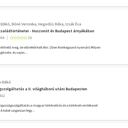
Ildikó
Bóné Veronika
Hegedűs Réka
Izsák Éva
családtörténetei - Huszonöt év Budapest árnyékában
016
é érthető meg, de előrefelé kell élni. (Sren Kierkegaard nyomán) Milyen
gérzete, és vajon...
 Ildikó
ágszolgáltatás a II. világháború utáni Budapesten
2012
i igazságszolgáltatás a magyar történetírás és a történeti emlékezet
 A kötet szigorúan fegy...