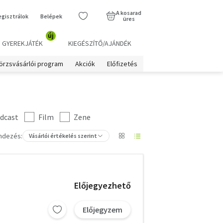
A kosarad
egisztrálok
Belépek
üres
új
GYEREKJÁTÉK
KIEGÉSZÍTŐ/AJÁNDÉK
örzsvásárlói program
Akciók
Előfizetés
dcast
Film
Zene
ndezés:
Vásárlói értékelés szerint
Előjegyezhető
Előjegyzem