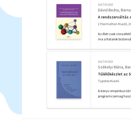
ANTIKVÁR
Dávid Beáta
Barna 
A rendszerváltás 
L'Harmattan Kiadó, 2
Az élet csak visszafel
ma a fiatalok biztonsá
ANTIKVÁR
Székelyi Mária
Bar
Túlélőkészlet az 
Typotex Kiadó
A könyv empirikus tár
programcsomag haszn