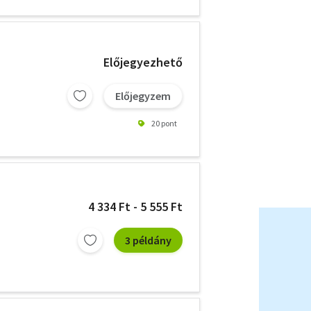
Előjegyezhető
Előjegyzem
20 pont
4 334 Ft - 5 555 Ft
3 példány