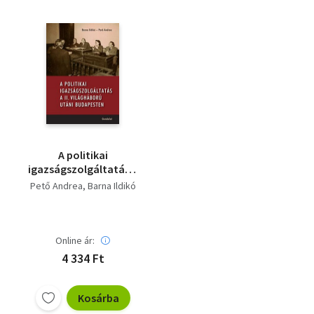
A politikai
igazságszolgáltatás a
II. világháború utáni
Pető Andrea
Barna Ildikó
Budapesten
Online ár:
4 334 Ft
Kosárba