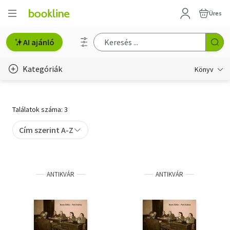
Üres
AI ajánló
Kategóriák
Könyv
Életmód, egészség
Találatok száma: 3
Erotika
Cím szerint A-Z
Gyermek- és ifjúsági
Hobbi, szabadidő
ANTIKVÁR
ANTIKVÁR
Irodalom
Művészet
Szakkönyv