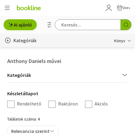
Üres
AI ajánló
Kategóriák
Könyv
Életmód, egészség
Anthony Daniels művei
Erotika
Kategória
Kategóriák
Gyermek- és ifjúsági
szűrés
Készletállapot
Készletállapot
Hobbi, szabadidő
szűrés
Rendelhető
Raktáron
Akciós
Irodalom
Találatok száma: 4
Művészet
Relevancia szerint
Szakkönyv