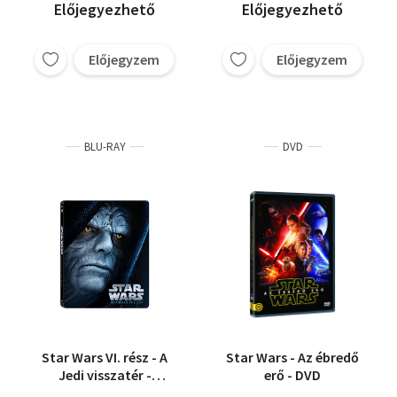
Előjegyezhető
Előjegyezhető
Előjegyzem
Előjegyzem
BLU-RAY
DVD
Star Wars VI. rész - A
Star Wars - Az ébredő
Jedi visszatér -
erő - DVD
Fémdobozos változat