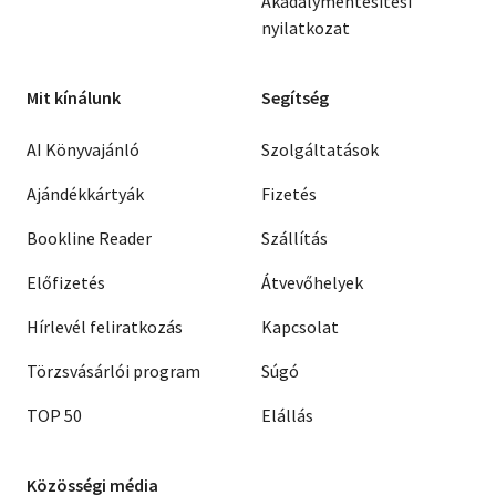
Akadálymentesítési
nyilatkozat
Mit kínálunk
Segítség
AI Könyvajánló
Szolgáltatások
Ajándékkártyák
Fizetés
Bookline Reader
Szállítás
Előfizetés
Átvevőhelyek
Hírlevél feliratkozás
Kapcsolat
Törzsvásárlói program
Súgó
TOP 50
Elállás
Közösségi média