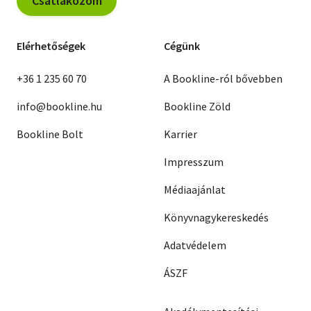
Csatlakozom
Elérhetőségek
Cégünk
+36 1 235 60 70
A Bookline-ról bővebben
info@bookline.hu
Bookline Zöld
Bookline Bolt
Karrier
Impresszum
Médiaajánlat
Könyvnagykereskedés
Adatvédelem
ÁSZF