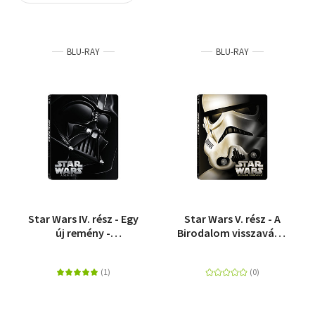
Szótár, nyelvkönyv
BLU-RAY
BLU-RAY
Tankönyv, segédkönyv
Társadalomtudomány
Természettudomány
Történelem
Vallás
Star Wars IV. rész - Egy
Star Wars V. rész - A
új remény -
Birodalom visszavág -
Fémdobozos változat
Fémdobozos változat
(Blu-ray Steelbook)
(Blu-ray Steelbook)