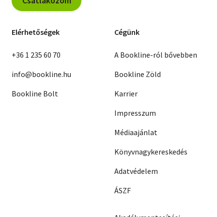
Csatlakozom
Elérhetőségek
Cégünk
+36 1 235 60 70
A Bookline-ról bővebben
info@bookline.hu
Bookline Zöld
Bookline Bolt
Karrier
Impresszum
Médiaajánlat
Könyvnagykereskedés
Adatvédelem
ÁSZF