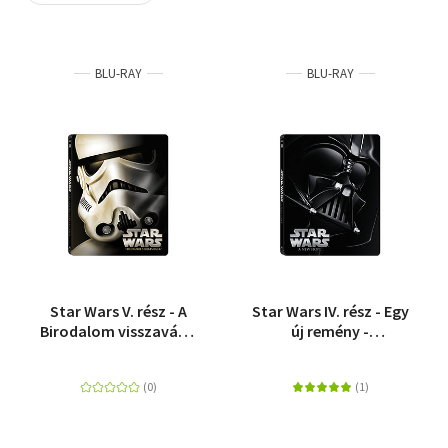
Szótár, nyelvkönyv
BLU-RAY
BLU-RAY
Tankönyv, segédkönyv
Társadalomtudomány
Természettudomány
Történelem
Vallás
Star Wars V. rész - A
Star Wars IV. rész - Egy
Birodalom visszavág -
új remény -
Fémdobozos változat
Fémdobozos változat
(Blu-ray Steelbook)
(Blu-ray Steelbook)