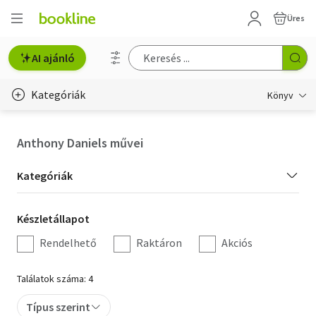
Üres
AI ajánló
Kategóriák
Könyv
Életmód, egészség
Anthony Daniels művei
Erotika
Kategória
Kategóriák
Gyermek- és ifjúsági
szűrés
Készletállapot
Készletállapot
Hobbi, szabadidő
szűrés
Rendelhető
Raktáron
Akciós
Irodalom
Találatok száma: 4
Művészet
Típus szerint
Szakkönyv