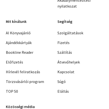
Akadálymentesítési
nyilatkozat
Mit kínálunk
Segítség
AI Könyvajánló
Szolgáltatások
Ajándékkártyák
Fizetés
Bookline Reader
Szállítás
Előfizetés
Átvevőhelyek
Hírlevél feliratkozás
Kapcsolat
Törzsvásárlói program
Súgó
TOP 50
Elállás
Közösségi média