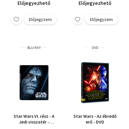
Előjegyezhető
Előjegyezhető
Előjegyzem
Előjegyzem
BLU-RAY
DVD
Star Wars VI. rész - A
Star Wars - Az ébredő
Jedi visszatér -
erő - DVD
Fémdobozos változat