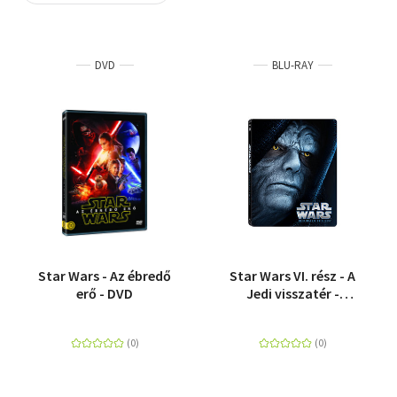
Szótár, nyelvkönyv
DVD
BLU-RAY
Tankönyv, segédkönyv
Társadalomtudomány
Természettudomány
Történelem
Vallás
Star Wars - Az ébredő
Star Wars VI. rész - A
erő - DVD
Jedi visszatér -
Fémdobozos változat
(Blu-ray Steelbook)