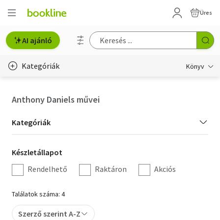
Üres
AI ajánló
Kategóriák
Könyv
Életmód, egészség
Anthony Daniels művei
Erotika
Kategória
Kategóriák
Gyermek- és ifjúsági
szűrés
Készletállapot
Készletállapot
Hobbi, szabadidő
szűrés
Rendelhető
Raktáron
Akciós
Irodalom
Találatok száma: 4
Művészet
Szerző szerint A-Z
Szakkönyv