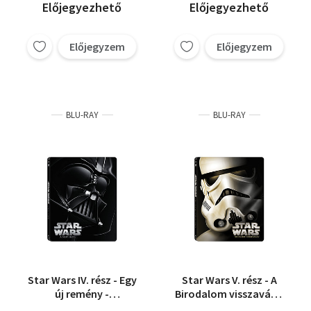
Előjegyezhető
Előjegyezhető
Előjegyzem
Előjegyzem
BLU-RAY
BLU-RAY
Star Wars IV. rész - Egy
Star Wars V. rész - A
új remény -
Birodalom visszavág -
Fémdobozos változat
Fémdobozos változat