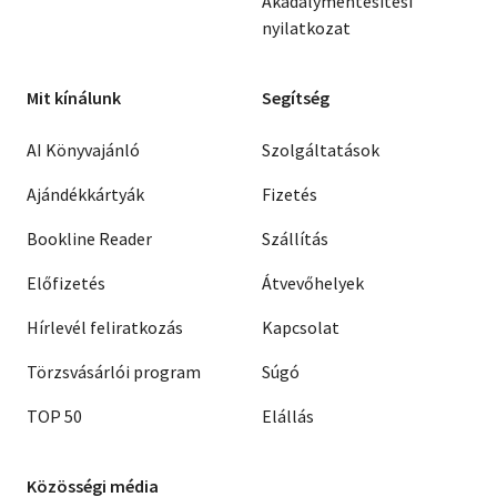
Akadálymentesítési
nyilatkozat
Mit kínálunk
Segítség
AI Könyvajánló
Szolgáltatások
Ajándékkártyák
Fizetés
Bookline Reader
Szállítás
Előfizetés
Átvevőhelyek
Hírlevél feliratkozás
Kapcsolat
Törzsvásárlói program
Súgó
TOP 50
Elállás
Közösségi média