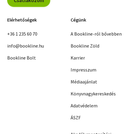
Csatlakozom
Elérhetőségek
Cégünk
+36 1 235 60 70
A Bookline-ról bővebben
info@bookline.hu
Bookline Zöld
Bookline Bolt
Karrier
Impresszum
Médiaajánlat
Könyvnagykereskedés
Adatvédelem
ÁSZF