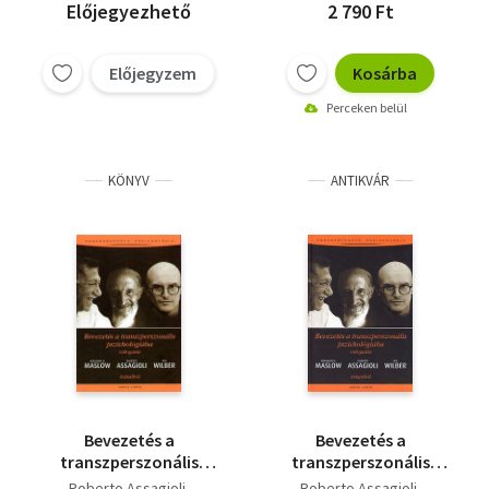
Előjegyezhető
2 790 Ft
Előjegyzem
Kosárba
Perceken belül
KÖNYV
ANTIKVÁR
Bevezetés a
Bevezetés a
transzperszonális
transzperszonális
pszichológiába -
pszichológiába
Roberto Assagioli
Roberto Assagioli