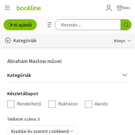
Üres
AI ajánló
Kategóriák
Könyv
Életmód, egészség
Abraham Maslow művei
Erotika
Kategória
Kategóriák
Gyermek- és ifjúsági
szűrés
Készletállapot
Készletállapot
Hobbi, szabadidő
szűrés
Rendelhető
Raktáron
Akciós
Irodalom
Találatok száma: 5
Művészet
Kiadási év szerint csökkenő
Szakkönyv