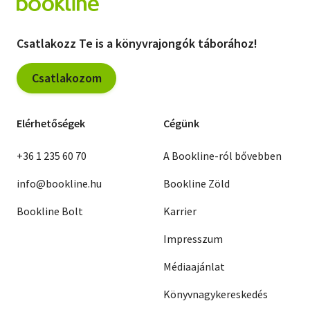
Csatlakozz Te is a könyvrajongók táborához!
Csatlakozom
Elérhetőségek
Cégünk
+36 1 235 60 70
A Bookline-ról bővebben
info@bookline.hu
Bookline Zöld
Bookline Bolt
Karrier
Impresszum
Médiaajánlat
Könyvnagykereskedés