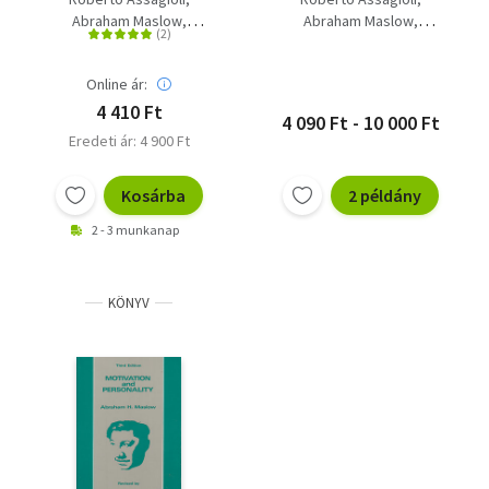
Válogatás
Abraham Maslow
Abraham Maslow
Ken Wilber
Ken Wilber
Online ár:
4 410 Ft
4 090 Ft - 10 000 Ft
Eredeti ár: 4 900 Ft
Kosárba
2 példány
2 - 3 munkanap
KÖNYV