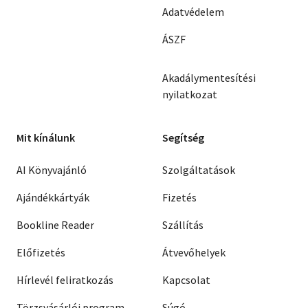
Adatvédelem
ÁSZF
Akadálymentesítési
nyilatkozat
Mit kínálunk
Segítség
AI Könyvajánló
Szolgáltatások
Ajándékkártyák
Fizetés
Bookline Reader
Szállítás
Előfizetés
Átvevőhelyek
Hírlevél feliratkozás
Kapcsolat
Törzsvásárlói program
Súgó