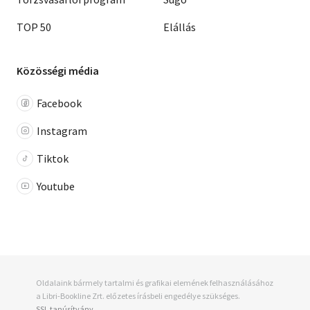
TOP 50
Elállás
Közösségi média
Facebook
Instagram
Tiktok
Youtube
Oldalaink bármely tartalmi és grafikai elemének felhasználásához
a Libri-Bookline Zrt. előzetes írásbeli engedélye szükséges.
SSL tanúsítvány