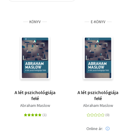
Szótár, nyelvkönyv
KÖNYV
E-KÖNYV
Tankönyv, segédkönyv
Társadalomtudomány
Természettudomány
Történelem
Vallás
A lét pszichológiája
A lét pszichológiája
felé
felé
Abraham Maslow
Abraham Maslow
Online ár: