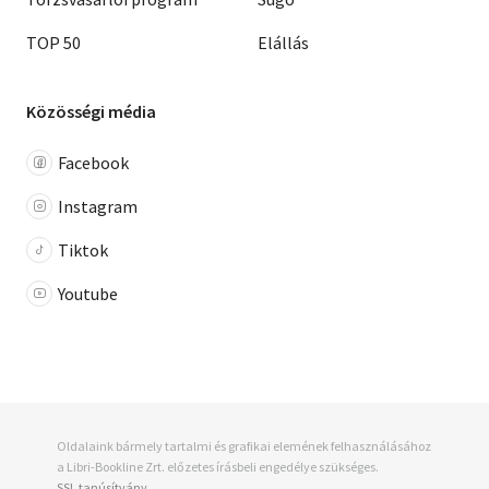
TOP 50
Elállás
Közösségi média
Facebook
Instagram
Tiktok
Youtube
Oldalaink bármely tartalmi és grafikai elemének felhasználásához
a Libri-Bookline Zrt. előzetes írásbeli engedélye szükséges.
SSL tanúsítvány