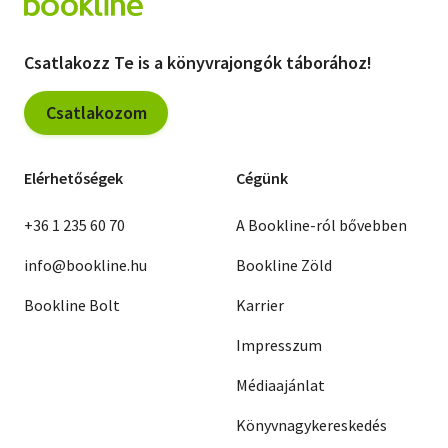
Csatlakozz Te is a könyvrajongók táborához!
Csatlakozom
Elérhetőségek
Cégünk
+36 1 235 60 70
A Bookline-ról bővebben
info@bookline.hu
Bookline Zöld
Bookline Bolt
Karrier
Impresszum
Médiaajánlat
Könyvnagykereskedés