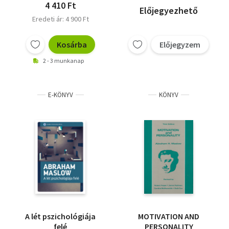
4 410 Ft
Előjegyezhető
Eredeti ár: 4 900 Ft
Kosárba
Előjegyzem
2 - 3 munkanap
E-KÖNYV
KÖNYV
A lét pszichológiája
MOTIVATION AND
felé
PERSONALITY