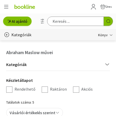
Üres
AI ajánló
Kategóriák
Könyv
Életmód, egészség
Abraham Maslow művei
Erotika
Kategória
Kategóriák
Gyermek- és ifjúsági
szűrés
Készletállapot
Készletállapot
Hobbi, szabadidő
szűrés
Rendelhető
Raktáron
Akciós
Irodalom
Találatok száma: 5
Művészet
Vásárlói értékelés szerint
Szakkönyv