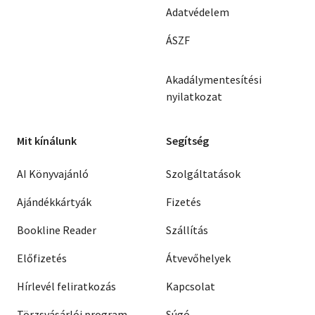
Adatvédelem
ÁSZF
Akadálymentesítési
nyilatkozat
Mit kínálunk
Segítség
AI Könyvajánló
Szolgáltatások
Ajándékkártyák
Fizetés
Bookline Reader
Szállítás
Előfizetés
Átvevőhelyek
Hírlevél feliratkozás
Kapcsolat
Törzsvásárlói program
Súgó