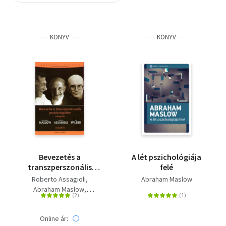
Szótár, nyelvkönyv
KÖNYV
KÖNYV
Tankönyv, segédkönyv
Társadalomtudomány
Természettudomány
Történelem
Vallás
Bevezetés a
A lét pszichológiája
transzperszonális
felé
pszichológiába -
Roberto Assagioli
Abraham Maslow
Válogatás
Abraham Maslow
Ken Wilber
Online ár: