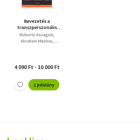
Bevezetés a
transzperszonális
pszichológiába
Roberto Assagioli
Abraham Maslow
Ken Wilber
4 090 Ft - 10 000 Ft
2 példány