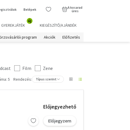
A kosarad
egisztrálok
Belépek
üres
új
GYEREKJÁTÉK
KIEGÉSZÍTŐ/AJÁNDÉK
örzsvásárlói program
Akciók
Előfizetés
dcast
Film
Zene
áma: 5
Rendezés:
Típus szerint
Előjegyezhető
Előjegyzem