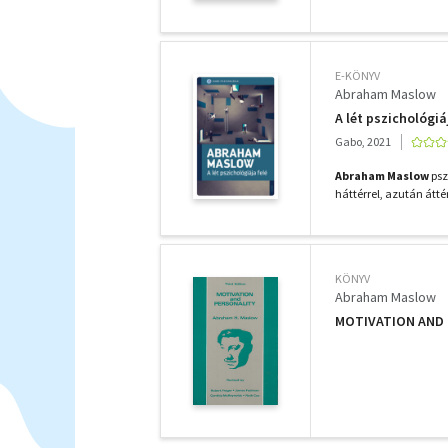
E-KÖNYV
Abraham Maslow
A lét pszichológiá
Gabo, 2021
Abraham Maslow
psz
háttérrel, azután átté
KÖNYV
Abraham Maslow
MOTIVATION AND