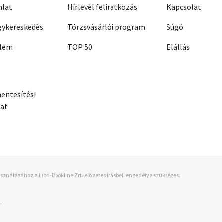
nlat
Hírlevél feliratkozás
Kapcsolat
ykereskedés
Törzsvásárlói program
Súgó
elem
TOP 50
Elállás
entesítési
zat
sználásához a Libri-Bookline Zrt. előzetes írásbeli engedélye szükséges.
.