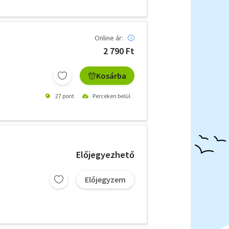
Online ár:
2 790 Ft
Kosárba
27 pont
Perceken belül
Előjegyezhető
Előjegyzem