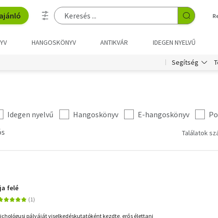
ajánló
R
YV
HANGOSKÖNYV
ANTIKVÁR
IDEGEN NYELVŰ
T
Segítség
Idegen nyelvű
Hangoskönyv
E-hangoskönyv
Po
ós
Találatok sz
ja felé
ichológusi pályáját viselkedéskutatóként kezdte, erős élettani