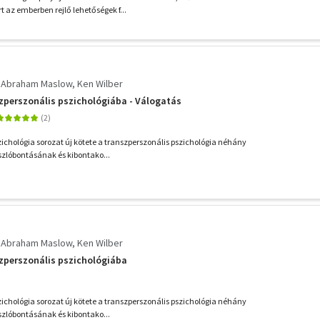
rt az emberben rejlő lehetőségek f...
Abraham Maslow
Ken Wilber
zperszonális pszichológiába - Válogatás
chológia sorozat új kötete a transzperszonális pszichológia néhány
szlóbontásának és kibontako...
Abraham Maslow
Ken Wilber
zperszonális pszichológiába
chológia sorozat új kötete a transzperszonális pszichológia néhány
szlóbontásának és kibontako...