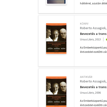
háttérrel, azután átté
KÖNYV
Roberto Assagioli
Bevezetés a trans
Ursus Libris, 2013
Az Emberközpontú pszi
évtizeddel ezelőtti zá
ANTIKVÁR
Roberto Assagioli
Bevezetés a trans
Ursus Libris, 2006
Az Emberközpontú pszi
évtizeddel ezelőtti zá