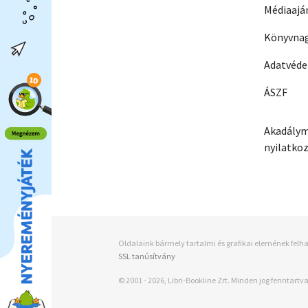
Médiaajá
Könyvnag
Adatvéd
ÁSZF
Akadálym
nyilatko
Oldalaink bármely tartalmi és grafikai elemének felha
SSL tanúsítvány
© 2001 - 2026, Libri-Bookline Zrt. Minden jog fenntartva