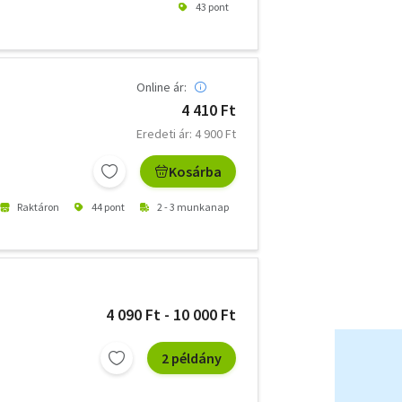
43 pont
Online ár:
4 410 Ft
Eredeti ár: 4 900 Ft
Kosárba
Raktáron
44 pont
2 - 3 munkanap
4 090 Ft - 10 000 Ft
2 példány