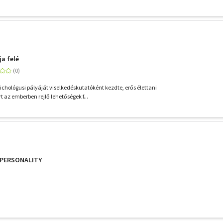
ja felé
ichológusi pályáját viselkedéskutatóként kezdte, erős élettani
rt az emberben rejlő lehetőségek f...
 PERSONALITY