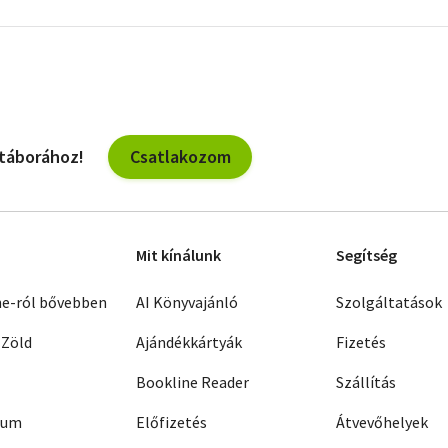
További
szűrők
Csatlakozom
 táborához!
Mit kínálunk
Segítség
ne-ról bővebben
AI Könyvajánló
Szolgáltatások
 Zöld
Ajándékkártyák
Fizetés
Bookline Reader
Szállítás
zum
Előfizetés
Átvevőhelyek