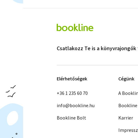
Csatlakozz Te is a könyvrajongók
Elérhetőségek
Cégünk
+36 1 235 60 70
A Bookli
info@bookline.hu
Bookline
Bookline Bolt
Karrier
Impress