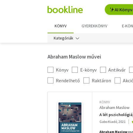
AI Könyv
KÖNYV
GYEREKKÖNYV
E-KÖN
Kategóriák
Abraham Maslow művei
Könyv
E-könyv
Antikvár
Kategória
szűrés
További
Rendelhető
Raktáron
Akci
szűrők
KÖNYV
Abraham Maslow
A lét pszichológiá
Gabo Kiadó, 2021
Abraham Maslow
psz