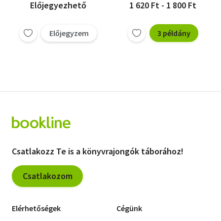
Előjegyezhető
1 620 Ft - 1 800 Ft
Előjegyzem
3 példány
Csatlakozz Te is a könyvrajongók táborához!
Csatlakozom
Elérhetőségek
Cégünk