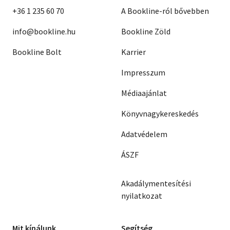
+36 1 235 60 70
A Bookline-ról bővebben
info@bookline.hu
Bookline Zöld
Bookline Bolt
Karrier
Impresszum
Médiaajánlat
Könyvnagykereskedés
Adatvédelem
ÁSZF
Akadálymentesítési
nyilatkozat
Mit kínálunk
Segítség