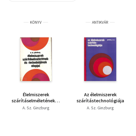
Szótár, nyelvkönyv
KÖNYV
ANTIKVÁR
Tankönyv, segédkönyv
Társadalomtudomány
Természettudomány
Történelem
Vallás
Élelmiszerek
Az élelmiszerek
szárításelméletének és
szárítástechnológiája
-technikájának alapjai
A. Sz. Ginzburg
A. Sz. Ginzburg