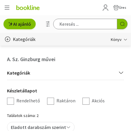
Üres
AI ajánló
Kategóriák
Könyv
Életmód, egészség
A. Sz. Ginzburg művei
Erotika
Kategória
Kategóriák
Gyermek- és ifjúsági
szűrés
Készletállapot
Készletállapot
Hobbi, szabadidő
szűrés
Rendelhető
Raktáron
Akciós
Irodalom
Találatok száma: 2
Művészet
Eladott darabszám szerint
Szakkönyv