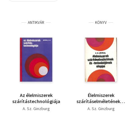
Szótár, nyelvkönyv
ANTIKVÁR
KÖNYV
Tankönyv, segédkönyv
Társadalomtudomány
Természettudomány
Történelem
Vallás
Az élelmiszerek
Élelmiszerek
szárítástechnológiája
szárításelméletének és
-technikájának alapjai
A. Sz. Ginzburg
A. Sz. Ginzburg