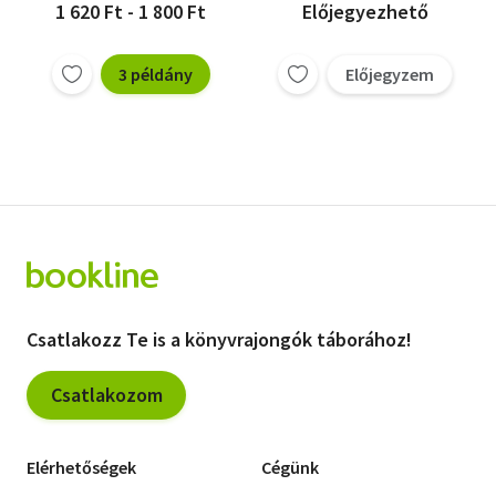
1 620 Ft - 1 800 Ft
Előjegyezhető
3 példány
Előjegyzem
Csatlakozz Te is a könyvrajongók táborához!
Csatlakozom
Elérhetőségek
Cégünk