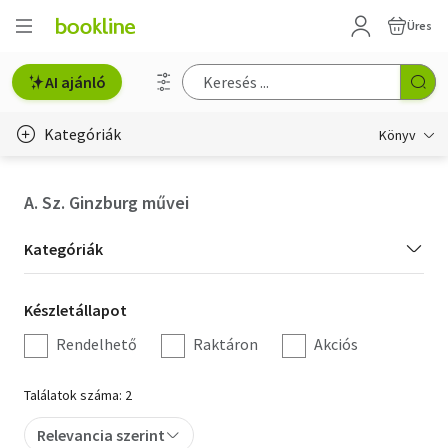
Üres
AI ajánló
Kategóriák
Könyv
Életmód, egészség
A. Sz. Ginzburg művei
Erotika
Kategória
Kategóriák
Gyermek- és ifjúsági
szűrés
Készletállapot
Készletállapot
Hobbi, szabadidő
szűrés
Rendelhető
Raktáron
Akciós
Irodalom
Találatok száma: 2
Művészet
Relevancia szerint
Szakkönyv