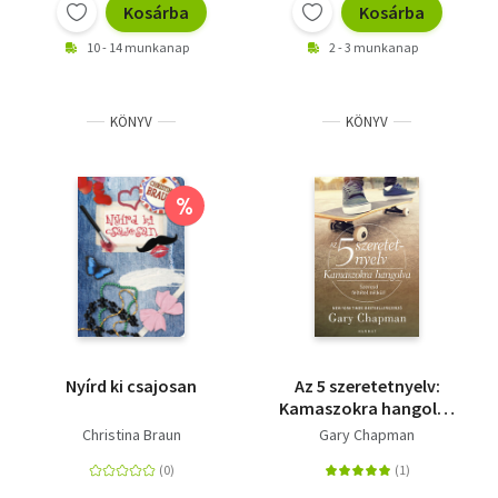
Kosárba
Kosárba
10 - 14 munkanap
2 - 3 munkanap
KÖNYV
KÖNYV
%
Nyírd ki csajosan
Az 5 szeretetnyelv:
Kamaszokra hangolva
- Szeresd feltétel
Christina Braun
Gary Chapman
nélkül!