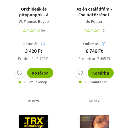
Orchideák és
Az én családfám -
pitypangok - A
Családtörténeti
magabiztos és az
emlékkönyv
W. Thomas Boyce
Jo Foster
érzékeny gyerekek is
lehetnek boldogok
Online ár:
Online ár:
3 420 Ft
6 746 Ft
Eredeti ár: 3 799 Ft
Eredeti ár: 7 495 Ft
Kosárba
Kosárba
2 - 3 munkanap
2 - 3 munkanap
KÖNYV
KÖNYV