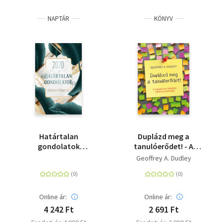
NAPTÁR
KÖNYV
Határtalan
Duplázd meg a
gondolatok
tanulóerődet! - A
határidőnapló - 2020
rögzítés és a felidézés
Geoffrey A. Dudley
hatékony technikája
Online ár:
Online ár:
4 242 Ft
2 691 Ft