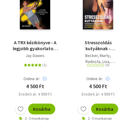
A TRX kézikönyve - A
Stresszoldás
legjobb gyakorlatok,
kutyáknak -
a leghatékonyabb
Szabadítsd meg a
Jay Dawes
Becker, Marty
edzések
kedvencedet a
Radosta, Lisa
szorongásoktól, a
Sung, Wailani
félelmektől és a
Becker, Mikkel
fóbiáktól!
Online ár:
Online ár:
4 500 Ft
4 500 Ft
Eredeti ár: 4 999 Ft
Eredeti ár: 4 999 Ft
Kosárba
Kosárba
2 - 3 munkanap
2 - 3 munkanap