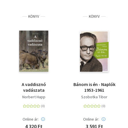
KÖNYV
KÖNYV
A vaddisznó
Bánom is én - Naplók
vadászata
1953-1961
Norbert Happ
Szobotka Tibor
Online ár:
Online ár:
4 320 Ft
3 591 Ft