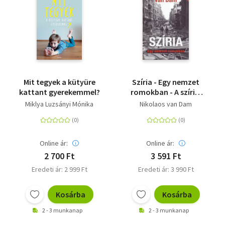
Mit tegyek a kütyüre
Szíria - Egy nemzet
kattant gyerekemmel?
romokban - A szíriai
polgárháború
Miklya Luzsányi Mónika
Nikolaos van Dam
indítékai és története
Online ár:
Online ár:
2 700 Ft
3 591 Ft
Eredeti ár: 2 999 Ft
Eredeti ár: 3 990 Ft
Kosárba
Kosárba
2 - 3 munkanap
2 - 3 munkanap