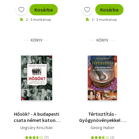
Kosárba
Kosárba
2 - 3 munkanap
2 - 3 munkanap
KÖNYV
KÖNYV
Hősök? - A budapesti
Tértisztítás -
csata német katonai
Gyógynövényekkel és
elitje
angyali energiákkal
Ungváry Krisztián
Georg Huber