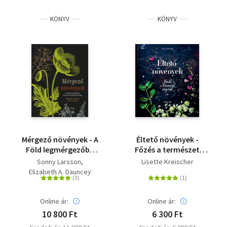
KÖNYV
KÖNYV
Mérgező növények - A
Éltető növények -
Föld legmérgezőbb
Főzés a természet
növényeinek
erejével
Sonny Larsson
Lisette Kreischer
természetrajza
Elizabeth A. Dauncey
Online ár:
Online ár:
10 800 Ft
6 300 Ft