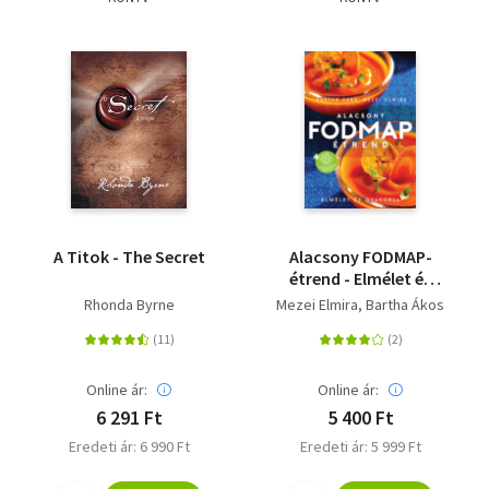
Szótár, nyelvkönyv
Tankönyv, segédkönyv
Társadalomtudomány
Természettudomány
Történelem
A Titok - The Secret
Alacsony FODMAP-
Vallás
étrend - Elmélet és
gyakorlat
Rhonda Byrne
Mezei Elmira
Bartha Ákos
Online ár:
Online ár:
6 291 Ft
5 400 Ft
Eredeti ár: 6 990 Ft
Eredeti ár: 5 999 Ft