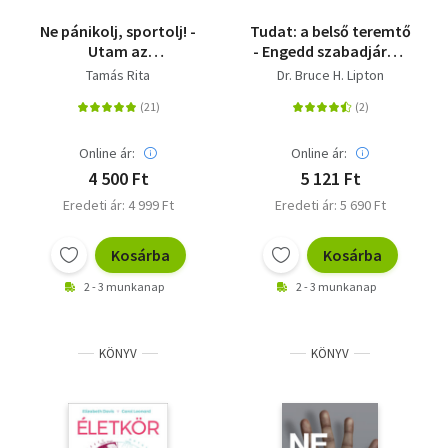
Ne pánikolj, sportolj! -
Tudat: a belső teremtő
Utam az
- Engedd szabadjára a
összeomlástól a
tudatodban rejlő
Tamás Rita
Dr. Bruce H. Lipton
harmóniáig
csodálatos
teremtőerőt
Online ár:
Online ár:
4 500 Ft
5 121 Ft
Eredeti ár: 4 999 Ft
Eredeti ár: 5 690 Ft
Kosárba
Kosárba
2 - 3 munkanap
2 - 3 munkanap
KÖNYV
KÖNYV