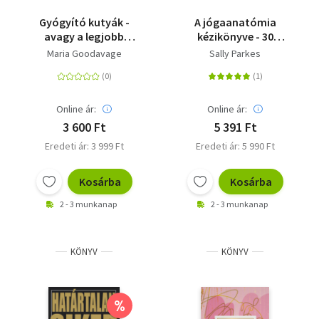
Gyógyító kutyák -
A jógaanatómia
avagy a legjobb
kézikönyve - 30
barátaink a legjobb
alappóz elemzésekkel,
Maria Goodavage
Sally Parkes
orvosaink!
magyarázatokkal és
ábrákkal
Online ár:
Online ár:
3 600 Ft
5 391 Ft
Eredeti ár: 3 999 Ft
Eredeti ár: 5 990 Ft
Kosárba
Kosárba
2 - 3 munkanap
2 - 3 munkanap
KÖNYV
KÖNYV
%