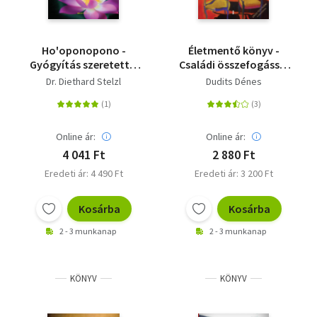
Ho'oponopono -
Életmentő könyv -
Gyógyítás szeretettel
Családi összefogással
- A zavarlehetőségek
a függőség ellen
Dr. Diethard Stelzl
Dudits Dénes
megszüntetésének
hatékony hawaii
módszere
Online ár:
Online ár:
4 041 Ft
2 880 Ft
Eredeti ár: 4 490 Ft
Eredeti ár: 3 200 Ft
Kosárba
Kosárba
2 - 3 munkanap
2 - 3 munkanap
KÖNYV
KÖNYV