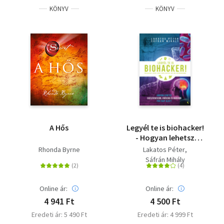
KÖNYV
KÖNYV
A Hős
Legyél te is biohacker!
- Hogyan lehetsz
egészségesebb,
Rhonda Byrne
Lakatos Péter
erősebb és okosabb
Sáfrán Mihály
pár nap alatt
Online ár:
Online ár:
4 941 Ft
4 500 Ft
Eredeti ár: 5 490 Ft
Eredeti ár: 4 999 Ft