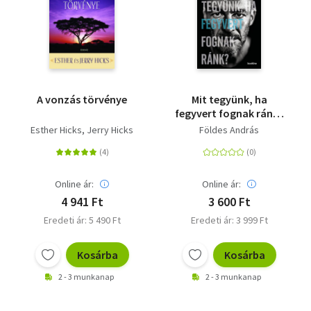
A vonzás törvénye
Mit tegyünk, ha
fegyvert fognak ránk?
- Útikönyv a felfordult
Esther Hicks
Jerry Hicks
Földes András
világhoz
Online ár:
Online ár:
4 941 Ft
3 600 Ft
Eredeti ár: 5 490 Ft
Eredeti ár: 3 999 Ft
Kosárba
Kosárba
2 - 3 munkanap
2 - 3 munkanap