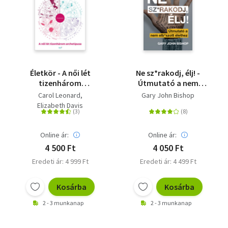
Életkör - A női lét
Ne sz*rakodj, élj! -
tizenhárom
Útmutató a nem
archetípusa
elb*szott élethez
Carol Leonard
Gary John Bishop
Elizabeth Davis
Online ár:
Online ár:
4 500 Ft
4 050 Ft
Eredeti ár: 4 999 Ft
Eredeti ár: 4 499 Ft
Kosárba
Kosárba
2 - 3 munkanap
2 - 3 munkanap