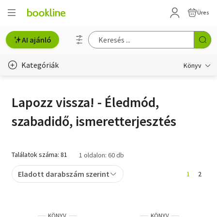
Üres
AI ajánló
Kategóriák
Könyv
Életmód, egészség
Lapozz vissza! - Éledmód,
Erotika
szabadidő, ismeretterjesztés
Gyermek- és ifjúsági
Hobbi, szabadidő
Találatok száma: 81
1 oldalon: 60 db
Irodalom
Eladott darabszám szerint
1
2
Művészet
Szakkönyv
KÖNYV
KÖNYV