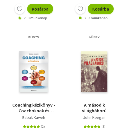
Kosárba
Kosárba
2 - 3 munkanap
2 - 3 munkanap
KÖNYV
KÖNYV
Coaching kézikönyv -
A második
Coachoknak és
világháború
oktatóknak
Babak Kaweh
John Keegan