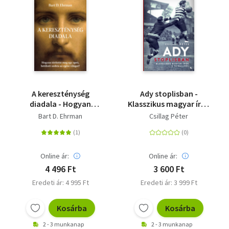
A kereszténység
Ady stoplisban -
diadala - Hogyan
Klasszikus magyar írók
térítette meg egy
a futballról
Bart D. Ehrman
Csillag Péter
apró, betiltott szekta
az egész világot?
Online ár:
Online ár:
4 496 Ft
3 600 Ft
Eredeti ár: 4 995 Ft
Eredeti ár: 3 999 Ft
Kosárba
Kosárba
2 - 3 munkanap
2 - 3 munkanap