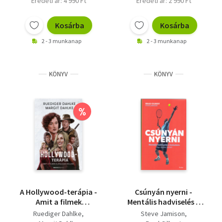
Eredeti ár: 4 990 Ft
Eredeti ár: 2 990 Ft
Kosárba
Kosárba
2 - 3 munkanap
2 - 3 munkanap
KÖNYV
KÖNYV
%
A Hollywood-terápia -
Csúnyán nyerni -
Amit a filmek
Mentális hadviselés a
elárulnak rólunk
teniszben
Ruediger Dahlke
Steve Jamison