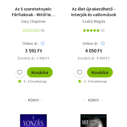
Az 5 szeretetnyelv:
Az élet újrakezdhető -
Férfiaknak - Mitől lesz
Interjúk és vallomások
egy jó kapcsolat
Gary Chapman
Szabó Magda
nagyszerű?
Online ár:
Online ár:
3 591 Ft
4 050 Ft
Eredeti ár: 3 990 Ft
Eredeti ár: 4 499 Ft
Kosárba
Kosárba
2 - 3 munkanap
2 - 3 munkanap
KÖNYV
KÖNYV