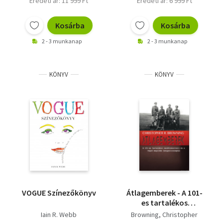
Eredeti ár: 11 999 Ft
Eredeti ár: 6 999 Ft
Kosárba
Kosárba
2 - 3 munkanap
2 - 3 munkanap
KÖNYV
KÖNYV
VOGUE Színezőkönyv
Átlagemberek - A 101-
es tartalékos
rendőrzászlóalj és a
Iain R. Webb
Browning, Christopher
végső megoldás