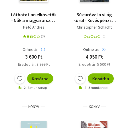
Láthatatlan elkövetők
50 euróval a világ
- Nők a magyarországi
körül - Kevés pénzzel
nyilasmozgalomban
indultam - gazdagon
Pető Andrea
Christopher Schacht
tértem vissza
Online ár:
Online ár:
3 600 Ft
4 950 Ft
Eredeti ár: 3 999 Ft
Eredeti ár: 5 500 Ft
Kosárba
Kosárba
2 - 3 munkanap
2 - 3 munkanap
KÖNYV
KÖNYV