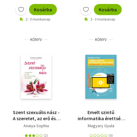
Kosárba
Kosárba
2 - 3 munkanap
2 - 3 munkanap
KÖNYV
KÖNYV
Szent szexuális nász -
Emelt szintű
A szeretet, az erő és a
informatika érettségi
bölcsesség alkímiája
- Programozás C++ és
Anaiya Sophia
Magyary Gyula
C# nyelven