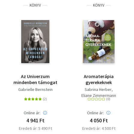
KÖNYV
KÖNYV
Az Univerzum
Aromaterápia
mindenben támogat
gyerekeknek
Gabrielle Bernstein
Sabrina Herber
Eliane Zimmermann
Online ár:
Online ár:
4 941 Ft
4 050 Ft
Eredeti ár: 5 490 Ft
Eredeti ár: 4 500 Ft