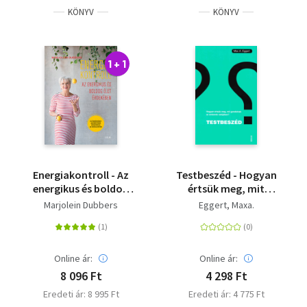
KÖNYV
KÖNYV
1 + 1
Energiakontroll - Az
Testbeszéd - Hogyan
energikus és boldog
értsük meg, mit
élet érdekében
gondolnak az emberek
Marjolein Dubbers
Eggert, Maxa.
valójában?
Online ár:
Online ár:
8 096 Ft
4 298 Ft
Eredeti ár: 8 995 Ft
Eredeti ár: 4 775 Ft