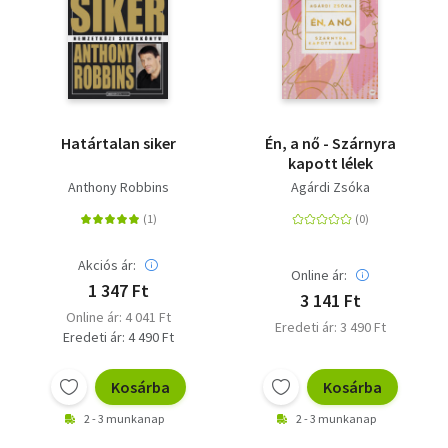
Határtalan siker
Én, a nő - Szárnyra
kapott lélek
Anthony Robbins
Agárdi Zsóka
Akciós ár:
Online ár:
1 347 Ft
3 141 Ft
Online ár: 4 041 Ft
Eredeti ár: 3 490 Ft
Eredeti ár: 4 490 Ft
Kosárba
Kosárba
2 - 3 munkanap
2 - 3 munkanap