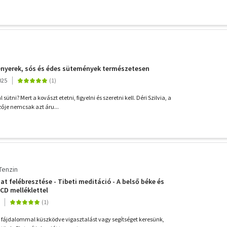
enyerek, sós és édes sütemények természetesen
025
sütni? Mert a kovászt etetni, figyelni és szeretni kell. Déri Szilvia, a
zője nemcsak azt áru...
Tenzin
t felébresztése - Tibeti meditáció - A belső béke és
 CD melléklettel
 fájdalommal küszködve vigasztalást vagy segítséget keresünk,