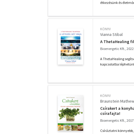
étkezésünk és életmó
KÖNYV
Vianna Stibal
A ThetaHealing fil
Bioenergetic Kft., 2022
A ThetaHealing segíts
kapcsolatba léphetünk
KÖNYV
Braunstein Mathew
Csírakert a konyh
csírafajta!
Bioenergetic Kft., 2017
Csíráztatni könnyebb