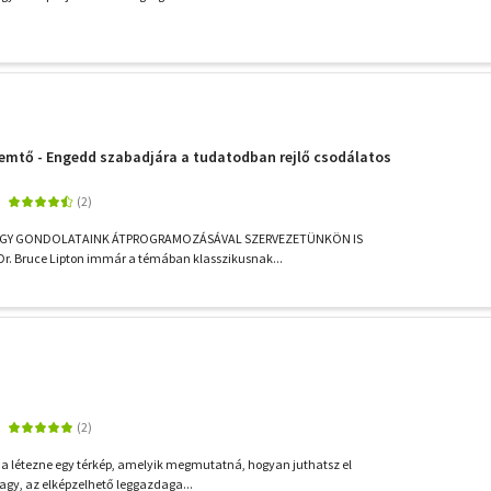
remtő - Engedd szabadjára a tudatodban rejlő csodálatos
OGY GONDOLATAINK ÁTPROGRAMOZÁSÁVAL SZERVEZETÜNKÖN IS
 Bruce Lipton immár a témában klasszikusnak...
 ha létezne egy térkép, amelyik megmutatná, hogyan juthatsz el
vagy, az elképzelhető leggazdaga...