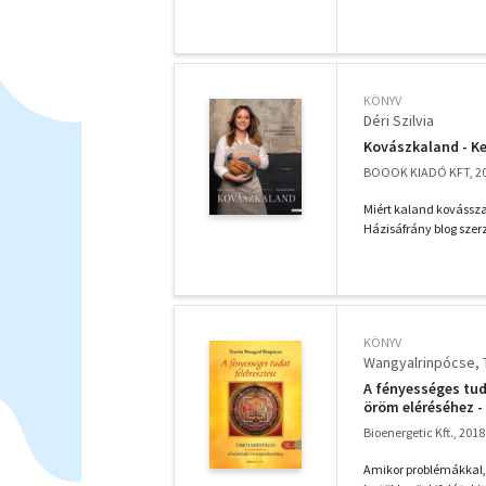
KÖNYV
Déri Szilvia
Kovászkaland - K
BOOOK KIADÓ KFT, 2
Miért kaland kovásszal 
Házisáfrány blog szer
KÖNYV
Wangyalrinpócse, 
A fényességes tuda
öröm eléréséhez -
Bioenergetic Kft., 2018
Amikor problémákkal,