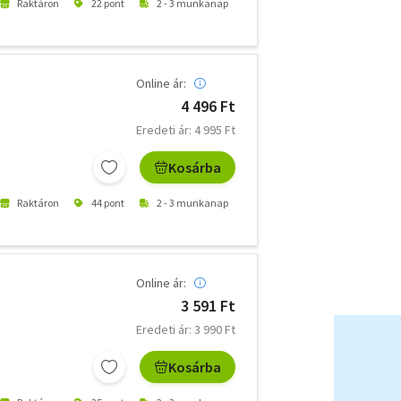
Raktáron
22 pont
2 - 3 munkanap
Online ár:
4 496 Ft
Eredeti ár: 4 995 Ft
Kosárba
Raktáron
44 pont
2 - 3 munkanap
Online ár:
3 591 Ft
Eredeti ár: 3 990 Ft
Kosárba