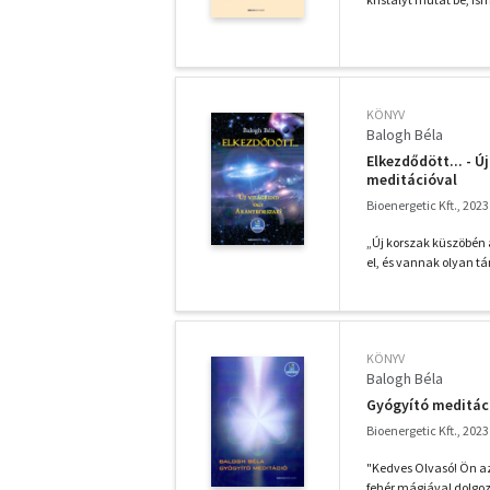
KÖNYV
Balogh Béla
Elkezdődött... - Ú
meditációval
Bioenergetic Kft., 2023
„Új korszak küszöbén á
el, és vannak olyan tár
KÖNYV
Balogh Béla
Gyógyító meditác
Bioenergetic Kft., 2023
"Kedves Olvasó! Ön az
fehér mágiával dolgozó