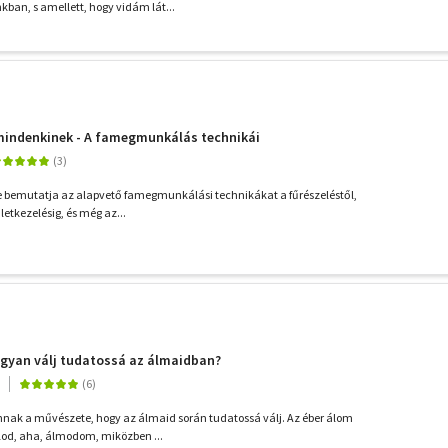
kban, s amellett, hogy vidám lát...
ndenkinek - A famegmunkálás technikái
sre bemutatja az alapvető famegmunkálási technikákat a fűrészeléstől,
letkezelésig, és még az...
ogyan válj tudatossá az álmaidban?
nnak a művészete, hogy az álmaid során tudatossá válj. Az éber álom
lod, aha, álmodom, miközben ...