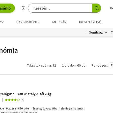
ajánló
R
YV
HANGOSKÖNYV
ANTIKVÁR
IDEGEN NYELVŰ
T
Segítség
onómia
Találatok száma: 72
1 oldalon: 60 db
Rendezés:
E
alógusa - 430 kristály A-tól Z-ig
ében összesen 430, a természetgyógyászatban jelenleg is használt
mertetve a kövek sajátosságai...