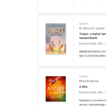
KÖNYV
Dr. Bruce H. Lipton
Tudat: a belső te
teremtőerőt
Édesvíz Kiadó, 2022
IMMÁR BIZONYOS, H
VÁLTOZTATHATUNK! Dr.
KÖNYV
Rhonda Byrne
A Hős
Édesvíz Kiadó, 2022
Képzeld el, mi lenne,
onnan, ahol jelenleg 