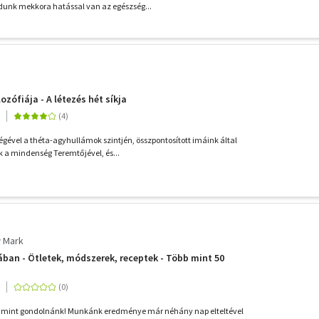
dunk mekkora hatással van az egészség...
ozófiája - A létezés hét síkja
égével a théta-agyhullámok szintjén, összpontosított imáink által
 a mindenség Teremtőjével, és...
 Mark
ában - Ötletek, módszerek, receptek - Több mint 50
, mint gondolnánk! Munkánk eredménye már néhány nap elteltével