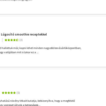
 - Lúgosító smoothie receptekkel
d hallottuk már, kapni lehet minden nagyobb bevásárlóközpontban,
y valójában mit is takar ez a ...
yhatású növény titkait kutatja, bebizonyítva, hogy a megfelelő
y szerepet játszik a betegségek...