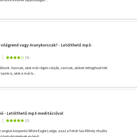
j világrend vagy Aranykorszak? - Letölthető mp3-
llunk. Vannak, akik már régen várják, vannak, akiket rettegéssel tölt
saink is, akik a már b...
ió - Letölthető mp3-meditációval
 angliai központú White Eagle Lodge, azaz a Fehér Sas Páholy rituális
 testvériségének gyógyít...