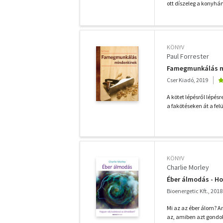
ott díszeleg a konyhán
KÖNYV
Paul Forrester
Famegmunkálás mi
Cser Kiadó, 2019
A kötet lépésről lépé
a fakötéseken át a felü
KÖNYV
Charlie Morley
Éber álmodás - H
Bioenergetic Kft., 2018
Mi az az éber álom? A
az, amiben azt gondo