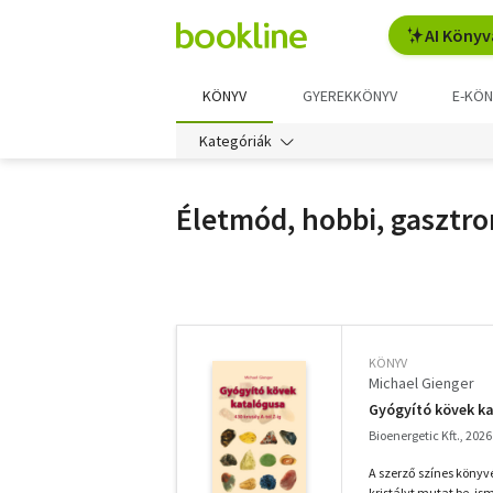
AI Könyv
KÖNYV
GYEREKKÖNYV
E-KÖN
Kategóriák
Életmód, hobbi, gasztr
További
szűrők
KÖNYV
Michael Gienger
Gyógyító kövek kat
Bioenergetic Kft., 2026
A szerző színes könyv
kristályt mutat be, is