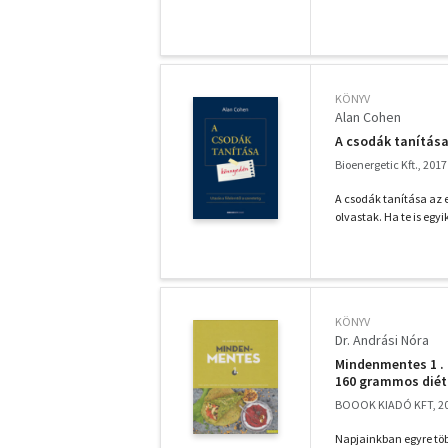
KÖNYV
Alan Cohen
A csodák tanítása
Bioenergetic Kft., 2017
A csodák tanítása az 
olvastak. Ha te is egyi
KÖNYV
Dr. Andrási Nóra
Mindenmentes 1 . 
160 grammos diétá
BOOOK KIADÓ KFT, 2
Napjainkban egyre töb