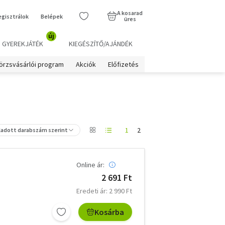
A kosarad
egisztrálok
Belépek
üres
új
GYEREKJÁTÉK
KIEGÉSZÍTŐ/AJÁNDÉK
örzsvásárlói program
Akciók
Előfizetés
1
2
ladott darabszám szerint
Online ár:
2 691 Ft
Eredeti ár: 2 990 Ft
Kosárba