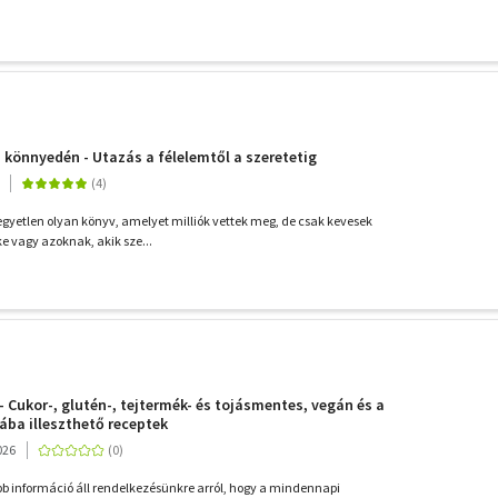
 könnyedén - Utazás a félelemtől a szeretetig
egyetlen olyan könyv, amelyet milliók vettek meg, de csak kevesek
ke vagy azoknak, akik sze...
- Cukor-, glutén-, tejtermék- és tojásmentes, vegán és a
ba illeszthető receptek
026
b információ áll rendelkezésünkre arról, hogy a mindennapi