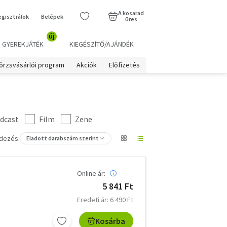
A kosarad
egisztrálok
Belépek
üres
új
GYEREKJÁTÉK
KIEGÉSZÍTŐ/AJÁNDÉK
örzsvásárlói program
Akciók
Előfizetés
dcast
Film
Zene
dezés:
Eladott darabszám szerint
Online ár:
5 841 Ft
Eredeti ár: 6 490 Ft
Kosárba