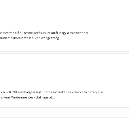
b információ áll rendelkezésünkre arról, hogy a mindennapi
dunk mekkora hatással van az egészség...
k a BOOOK Kiadó egészségtudatos sorozatának következő darabja, a
y sikerű Mindenmentes kötet másod...
További
szűrők