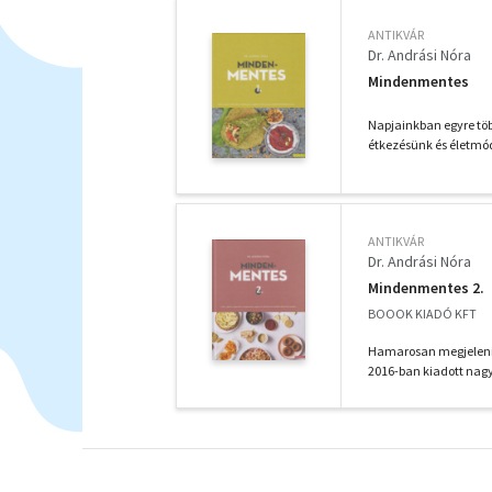
ANTIKVÁR
Dr. Andrási Nóra
Mindenmentes
Napjainkban egyre töb
étkezésünk és életmó
ANTIKVÁR
Dr. Andrási Nóra
Mindenmentes 2.
BOOOK KIADÓ KFT
Hamarosan megjeleni
2016-ban kiadott nag