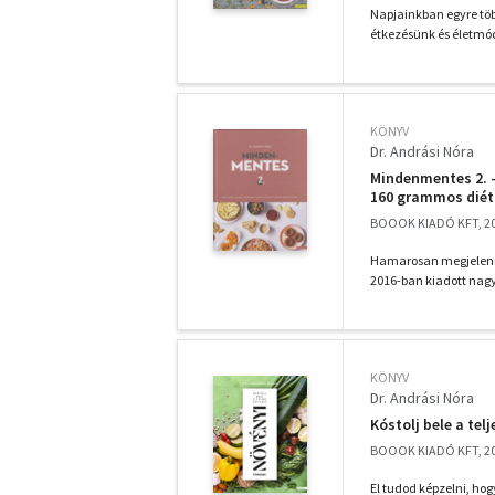
Napjainkban egyre töb
étkezésünk és életmó
KÖNYV
Dr. Andrási Nóra
Mindenmentes 2. -
160 grammos diétá
BOOOK KIADÓ KFT, 2
Hamarosan megjeleni
2016-ban kiadott nag
KÖNYV
Dr. Andrási Nóra
Kóstolj bele a tel
BOOOK KIADÓ KFT, 2
El tudod képzelni, hog