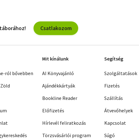
Csatlakozom
 táborához!
Mit kínálunk
Segítség
ne-ról bővebben
AI Könyvajánló
Szolgáltatások
 Zöld
Ajándékkártyák
Fizetés
Bookline Reader
Szállítás
zum
Előfizetés
Átvevőhelyek
nlat
Hírlevél feliratkozás
Kapcsolat
ykereskedés
Törzsvásárlói program
Súgó