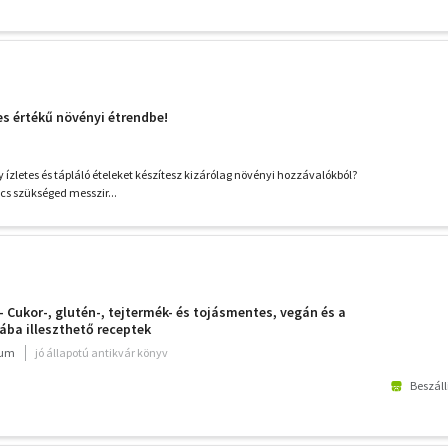
jes értékű növényi étrendbe!
y ízletes és tápláló ételeket készítesz kizárólag növényi hozzávalókból?
cs szükséged messzir...
- Cukor-, glutén-, tejtermék- és tojásmentes, vegán és a
ba illeszthető receptek
ium
jó állapotú antikvár könyv
Beszáll