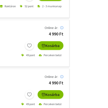
Raktáron
52 pont
2 - 3 munkanap
Online ár:
4 990 Ft
Kosárba
49 pont
Perceken belül
Online ár:
4 990 Ft
Kosárba
49 pont
Perceken belül