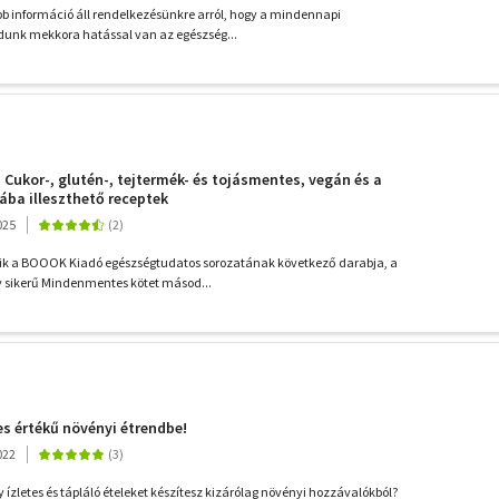
b információ áll rendelkezésünkre arról, hogy a mindennapi
dunk mekkora hatással van az egészség...
 Cukor-, glutén-, tejtermék- és tojásmentes, vegán és a
ba illeszthető receptek
025
k a BOOOK Kiadó egészségtudatos sorozatának következő darabja, a
y sikerű Mindenmentes kötet másod...
jes értékű növényi étrendbe!
022
y ízletes és tápláló ételeket készítesz kizárólag növényi hozzávalókból?