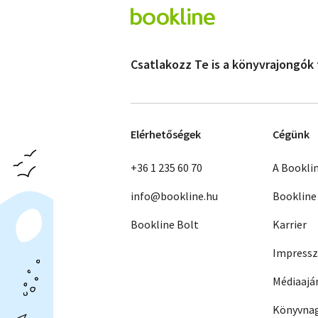
Csatlakozz Te is a könyvrajongók
Elérhetőségek
Cégünk
+36 1 235 60 70
A Bookli
info@bookline.hu
Bookline
Bookline Bolt
Karrier
Impress
Médiaajá
Könyvnag