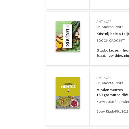
ANTIKVÁR
Dr. Andrási Nóra
Kóstolj bele a tel
BOOOK KIADÓ KFT
El tudod képzelni, hog
És azt, hogy ehhez nin
ANTIKVÁR
Dr. Andrási Nóra
Mindenmentes 1 . 
160 grammos diétá
Könyvbogár Antikvár
Boook Kiadó Kft., 2018