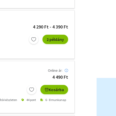
4 290 Ft - 4 390 Ft
2 példány
Online ár:
4 490 Ft
Kosárba
ítói készleten
44 pont
6 - 8 munkanap