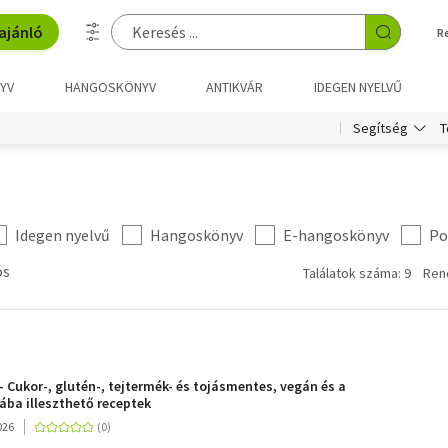
ajánló
R
YV
HANGOSKÖNYV
ANTIKVÁR
IDEGEN NYELVŰ
T
Segítség
Idegen nyelvű
Hangoskönyv
E-hangoskönyv
Po
ós
Találatok száma: 9
Ren
- Cukor-, glutén-, tejtermék- és tojásmentes, vegán és a
ba illeszthető receptek
026