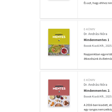
És azt, hogy ehhez nin
E-KÖNYV
Dr. Andrási Nóra
Mindenmentes 1
Boook Kiadó Kft., 2025
Napjainkban egyre töb
étkezésünk és életmó
E-KÖNYV
Dr. Andrási Nóra
Mindenmentes 2.
Boook Kiadó Kft., 2025
A 2016-ban kiadott, e
egy rangos nemzetköz