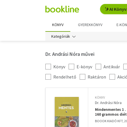
AI Könyv
KÖNYV
GYEREKKÖNYV
E-KÖN
Kategóriák
Dr. Andrási Nóra művei
Könyv
E-könyv
Antikvár
Kategória
szűrés
További
Rendelhető
Raktáron
Akci
szűrők
KÖNYV
Dr. Andrási Nóra
Mindenmentes 1 . 
160 grammos diétá
BOOOK KIADÓ KFT, 2