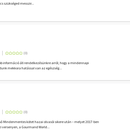
cs szükséged messzir...
b információ áll rendelkezésünkre arról, hogy a mindennapi
dunk mekkora hatással van az egészség...
lső Mindenmentes kötet hazai olvasói sikere után – melyet 2017-ben
i versenyen, a Gourmand World...