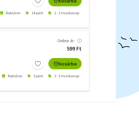
Kosárba
Raktáron
14 pont
2 - 3 munkanap
Online ár:
599 Ft
Kosárba
Raktáron
5 pont
2 - 3 munkanap