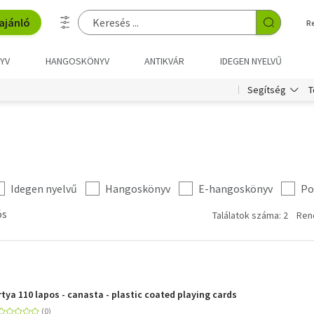
ajánló
R
YV
HANGOSKÖNYV
ANTIKVÁR
IDEGEN NYELVŰ
T
Segítség
Idegen nyelvű
Hangoskönyv
E-hangoskönyv
Po
ós
Találatok száma: 2
Ren
tya 110 lapos - canasta - plastic coated playing cards