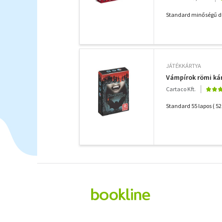
Standard minőségű dupl
JÁTÉKKÁRTYA
Vámpírok römi ká
Cartaco Kft.
Standard 55 lapos ( 52