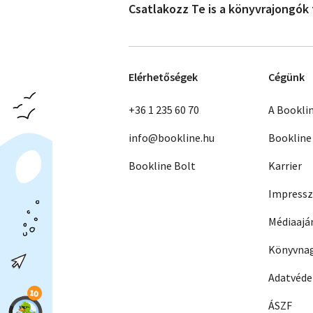
Csatlakozz Te is a könyvrajongók
Elérhetőségek
Cégünk
+36 1 235 60 70
A Bookli
info@bookline.hu
Bookline
Bookline Bolt
Karrier
Impress
Médiaajá
Könyvnag
Adatvéd
ÁSZF