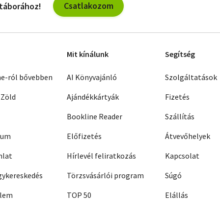
Csatlakozom
 táborához!
Mit kínálunk
Segítség
ne-ról bővebben
AI Könyvajánló
Szolgáltatások
 Zöld
Ajándékkártyák
Fizetés
Bookline Reader
Szállítás
zum
Előfizetés
Átvevőhelyek
nlat
Hírlevél feliratkozás
Kapcsolat
ykereskedés
Törzsvásárlói program
Súgó
elem
TOP 50
Elállás