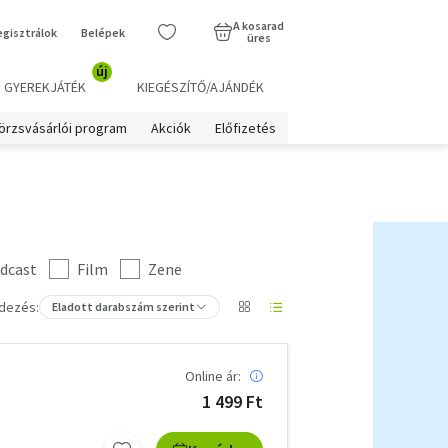
A kosarad
egisztrálok
Belépek
üres
új
GYEREKJÁTÉK
KIEGÉSZÍTŐ/AJÁNDÉK
örzsvásárlói program
Akciók
Előfizetés
dcast
Film
Zene
dezés:
Eladott darabszám szerint
Online ár:
1 499 Ft