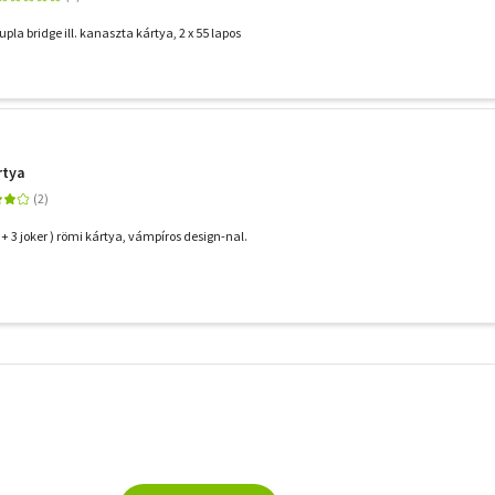
a bridge ill. kanaszta kártya, 2 x 55 lapos
rtya
 + 3 joker ) römi kártya, vámpíros design-nal.
További
szűrők