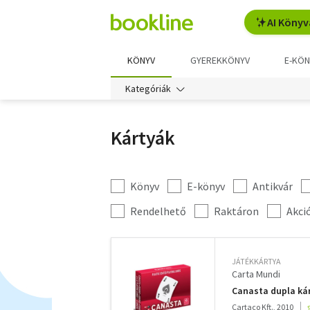
AI Könyv
KÖNYV
GYEREKKÖNYV
E-KÖN
Kategóriák
Kártyák
Könyv
E-könyv
Antikvár
Kategória
szűrés
További
Rendelhető
Raktáron
Akci
szűrők
JÁTÉKKÁRTYA
Carta Mundi
Canasta dupla kár
Cartaco Kft., 2010