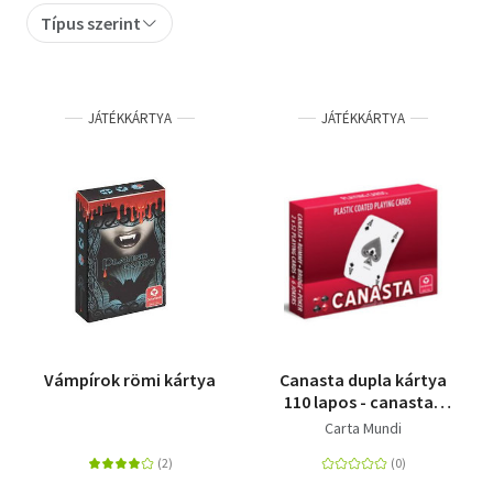
Típus szerint
Szótár, nyelvkönyv
Tankönyv, segédkönyv
JÁTÉKKÁRTYA
JÁTÉKKÁRTYA
Társadalomtudomány
Természettudomány
Történelem
Vallás
Vámpírok römi kártya
Canasta dupla kártya
110 lapos - canasta -
plastic coated playing
Carta Mundi
cards