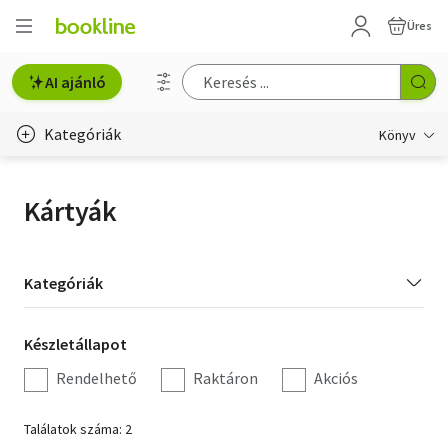
Üres
AI ajánló
Kategóriák
Könyv
Életmód, egészség
Kártyák
Erotika
Gyermek- és ifjúsági
Kategória
Kategóriák
szűrés
Hobbi, szabadidő
Készletállapot
Készletállapot
Irodalom
szűrés
Rendelhető
Raktáron
Akciós
Művészet
Találatok száma: 2
Szakkönyv