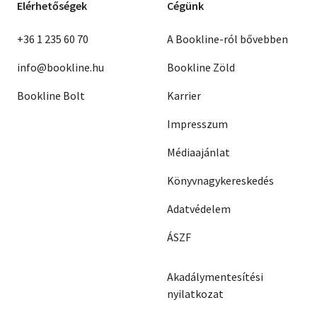
Elérhetőségek
Cégünk
+36 1 235 60 70
A Bookline-ról bővebben
info@bookline.hu
Bookline Zöld
Bookline Bolt
Karrier
Impresszum
Médiaajánlat
Könyvnagykereskedés
Adatvédelem
ÁSZF
Akadálymentesítési
nyilatkozat