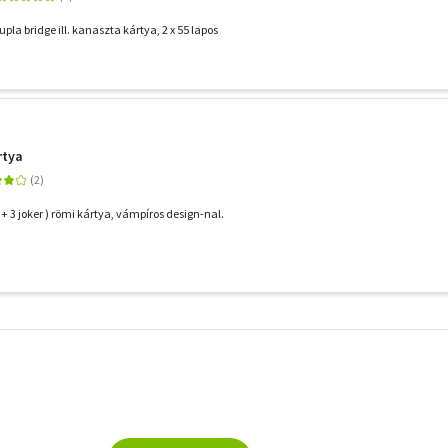
a bridge ill. kanaszta kártya, 2 x 55 lapos
rtya
 + 3 joker ) römi kártya, vámpíros design-nal.
További
szűrők