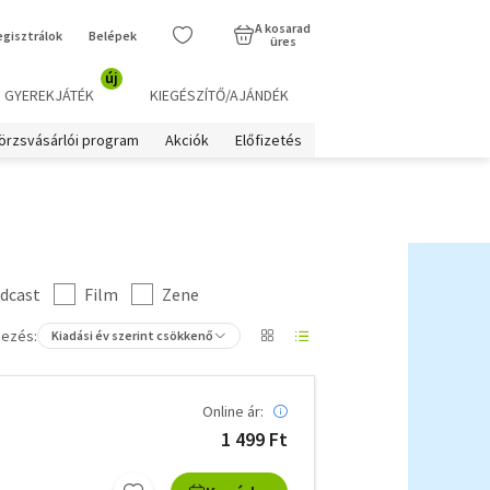
A kosarad
egisztrálok
Belépek
üres
új
GYEREKJÁTÉK
KIEGÉSZÍTŐ/AJÁNDÉK
örzsvásárlói program
Akciók
Előfizetés
dcast
Film
Zene
ezés:
Kiadási év szerint csökkenő
Online ár:
1 499 Ft