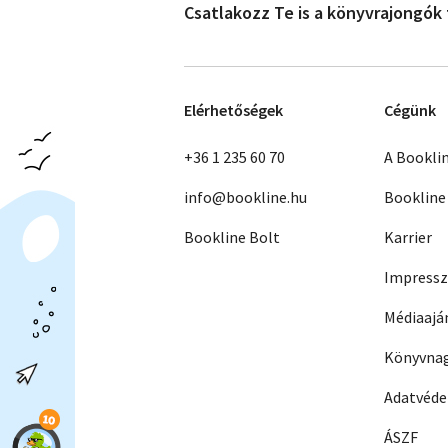
Csatlakozz Te is a könyvrajongók
Elérhetőségek
Cégünk
+36 1 235 60 70
A Bookli
info@bookline.hu
Bookline
Bookline Bolt
Karrier
Impress
Médiaajá
Könyvnag
Adatvéd
ÁSZF