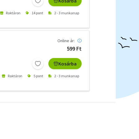
Kosárba
Raktáron
14 pont
2 - 3 munkanap
Online ár:
599 Ft
Kosárba
Raktáron
5 pont
2 - 3 munkanap