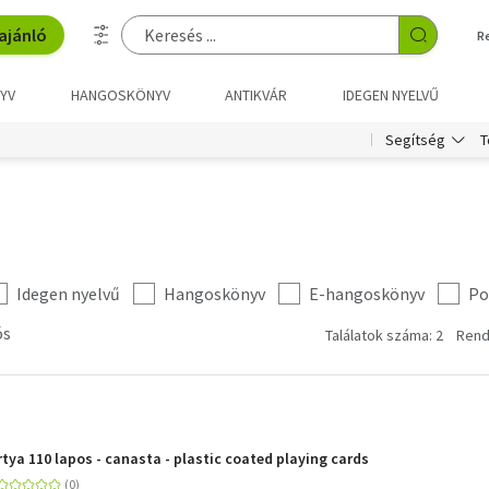
ajánló
R
YV
HANGOSKÖNYV
ANTIKVÁR
IDEGEN NYELVŰ
T
Segítség
Idegen nyelvű
Hangoskönyv
E-hangoskönyv
Po
ós
Találatok száma: 2
Rend
tya 110 lapos - canasta - plastic coated playing cards