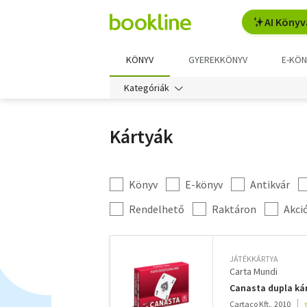
AI Könyv
KÖNYV
GYEREKKÖNYV
E-KÖN
Kategóriák
Kártyák
Könyv
E-könyv
Antikvár
Kategória
szűrés
További
Rendelhető
Raktáron
Akci
szűrők
JÁTÉKKÁRTYA
Carta Mundi
Canasta dupla kár
Cartaco Kft., 2010