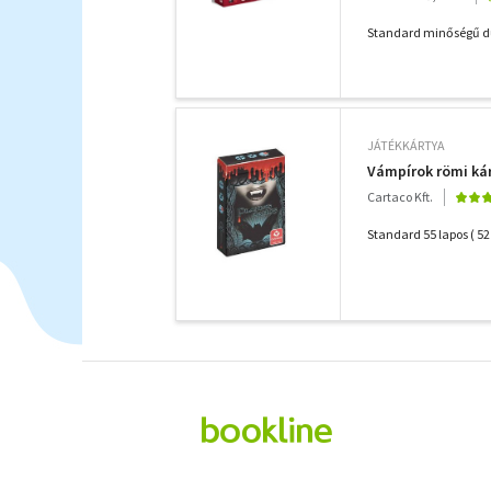
Standard minőségű dupl
JÁTÉKKÁRTYA
Vámpírok römi ká
Cartaco Kft.
Standard 55 lapos ( 52