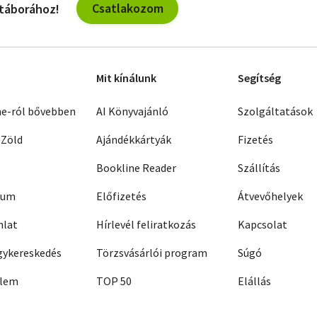
Csatlakozom
 táborához!
Mit kínálunk
Segítség
ne-ról bővebben
AI Könyvajánló
Szolgáltatások
 Zöld
Ajándékkártyák
Fizetés
Bookline Reader
Szállítás
zum
Előfizetés
Átvevőhelyek
nlat
Hírlevél feliratkozás
Kapcsolat
ykereskedés
Törzsvásárlói program
Súgó
elem
TOP 50
Elállás