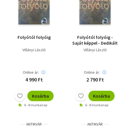
Szótár, nyelvkönyv
Tankönyv, segédkönyv
Társadalomtudomány
Folyótól folyóig
Folyótól folyóig -
Saját képpel - Dedikált
Természettudomány
Villányi László
Villányi László
Történelem
Vallás
Online ár:
Online ár:
4 990 Ft
2 790 Ft
Kosárba
Kosárba
6 - 8 munkanap
6 - 8 munkanap
ANTIKVÁR
ANTIKVÁR