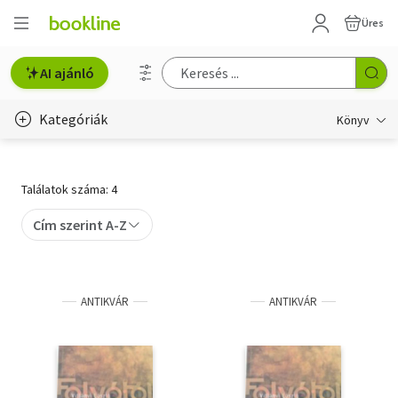
Üres
AI ajánló
Kategóriák
Könyv
Életmód, egészség
Találatok száma: 4
Erotika
Cím szerint A-Z
Gyermek- és ifjúsági
Hobbi, szabadidő
ANTIKVÁR
ANTIKVÁR
Irodalom
Művészet
Szakkönyv