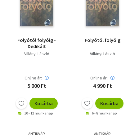
Szótár, nyelvkönyv
Tankönyv, segédkönyv
Társadalomtudomány
Folyótól folyóig -
Folyótól folyóig
Dedikált
Természettudomány
Villányi László
Villányi László
Történelem
Vallás
Online ár:
Online ár:
5 000 Ft
4 990 Ft
Kosárba
Kosárba
10 - 12 munkanap
6 - 8 munkanap
ANTIKVÁR
ANTIKVÁR