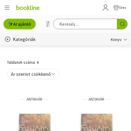
Üres
AI ajánló
Kategóriák
Könyv
Életmód, egészség
Találatok száma: 4
Erotika
Ár szerint csökkenő
Gyermek- és ifjúsági
Hobbi, szabadidő
ANTIKVÁR
ANTIKVÁR
Irodalom
Művészet
Szakkönyv