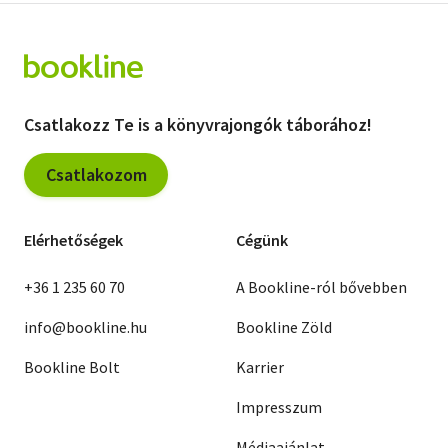
Csatlakozz Te is a könyvrajongók táborához!
Csatlakozom
Elérhetőségek
Cégünk
+36 1 235 60 70
A Bookline-ról bővebben
info@bookline.hu
Bookline Zöld
Bookline Bolt
Karrier
Impresszum
Médiaajánlat