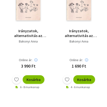
Szótár, nyelvkönyv
Tankönyv, segédkönyv
Társadalomtudomány
Irányzatok,
Irányzatok,
alternativitás az
alternativitás az
Természettudomány
óvodai nevelés
óvodai nevelés
Bakonyi Anna
Bakonyi Anna
területén
területén
Történelem
Vallás
Online ár:
Online ár:
3 990 Ft
1 690 Ft
Kosárba
Kosárba
6 - 8 munkanap
4 - 6 munkanap