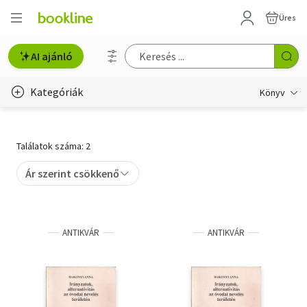
Üres
AI ajánló
Kategóriák
Könyv
Életmód, egészség
Találatok száma: 2
Erotika
Ár szerint csökkenő
Gyermek- és ifjúsági
Hobbi, szabadidő
ANTIKVÁR
ANTIKVÁR
Irodalom
Művészet
Szakkönyv