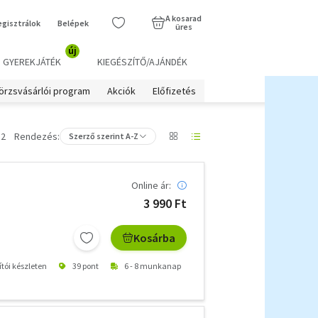
A kosarad
egisztrálok
Belépek
üres
új
GYEREKJÁTÉK
KIEGÉSZÍTŐ/AJÁNDÉK
örzsvásárlói program
Akciók
Előfizetés
 2
Rendezés:
Szerző szerint A-Z
Online ár:
3 990 Ft
Kosárba
ítói készleten
39 pont
6 - 8 munkanap