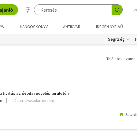
ajánló
R
YV
HANGOSKÖNYV
ANTIKVÁR
IDEGEN NYELVŰ
T
Segítség
Találatok száma:
ativitás az óvodai nevelés területén
ium
hibátlan, olvasatlan példány
Beszáll