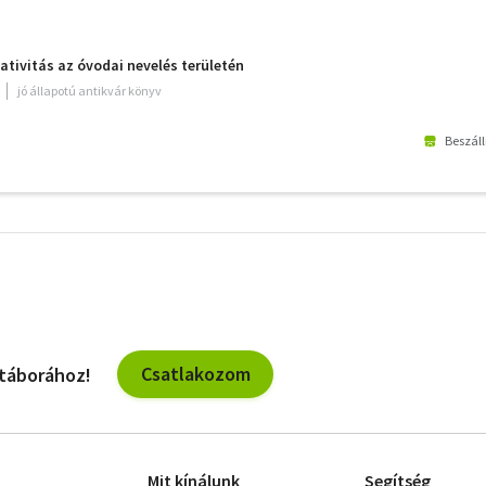
ativitás az óvodai nevelés területén
jó állapotú antikvár könyv
Beszáll
További
szűrők
Csatlakozom
 táborához!
Mit kínálunk
Segítség