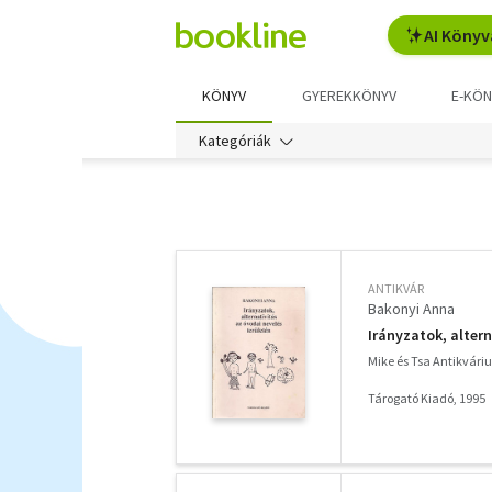
AI Könyv
KÖNYV
GYEREKKÖNYV
E-KÖN
Kategóriák
További
szűrők
ANTIKVÁR
Bakonyi Anna
Irányzatok, altern
Mike és Tsa Antikvár
Tárogató Kiadó, 1995