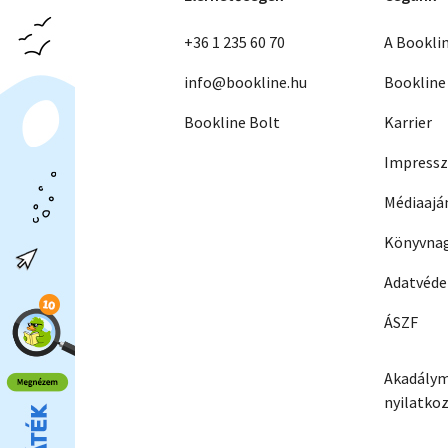
+36 1 235 60 70
A Bookli
info@bookline.hu
Bookline
Bookline Bolt
Karrier
Impress
Médiaajá
Könyvnag
Adatvéd
ÁSZF
Akadálym
nyilatko