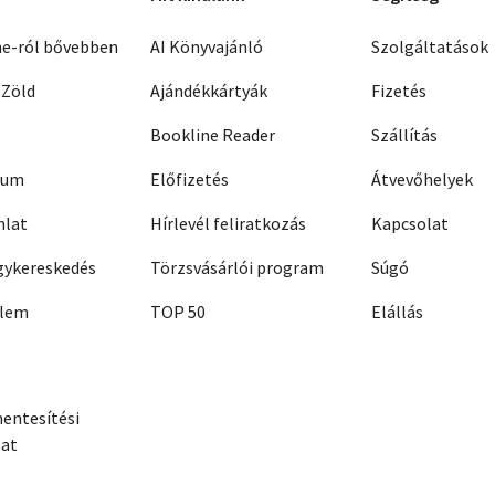
ne-ról bővebben
AI Könyvajánló
Szolgáltatások
 Zöld
Ajándékkártyák
Fizetés
Bookline Reader
Szállítás
zum
Előfizetés
Átvevőhelyek
nlat
Hírlevél feliratkozás
Kapcsolat
ykereskedés
Törzsvásárlói program
Súgó
elem
TOP 50
Elállás
entesítési
zat