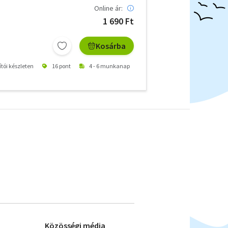
Online ár:
1 690 Ft
Kosárba
ítói készleten
16 pont
4 - 6 munkanap
Közösségi média