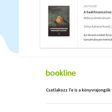
ANTIKVÁR
A hadifinanszíroz
Méliusz Antikvárium
Zrínyi Katonai Kiadó,
Az olvasó a kötet évs
tanulmányain keresztü
Csatlakozz Te is a könyvrajongók