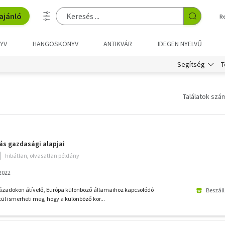
ajánló
R
YV
HANGOSKÖNYV
ANTIKVÁR
IDEGEN NYELVŰ
T
Segítség
Találatok szám
ás gazdasági alapjai
hibátlan, olvasatlan példány
 2022
zázadokon átívelő, Európa különböző államaihoz kapcsolódó
Beszáll
l ismerheti meg, hogy a különböző kor...