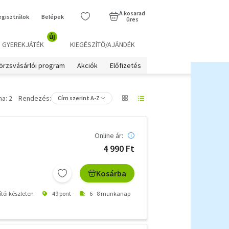
A kosarad
egisztrálok
Belépek
üres
új
GYEREKJÁTÉK
KIEGÉSZÍTŐ/AJÁNDÉK
örzsvásárlói program
Akciók
Előfizetés
a: 2
Rendezés:
Cím szerint A-Z
Online ár:
4 990 Ft
Kosárba
ítói készleten
49 pont
6 - 8 munkanap