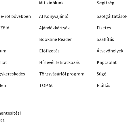
Mit kínálunk
Segítség
ne-ról bővebben
AI Könyvajánló
Szolgáltatások
 Zöld
Ajándékkártyák
Fizetés
Bookline Reader
Szállítás
zum
Előfizetés
Átvevőhelyek
nlat
Hírlevél feliratkozás
Kapcsolat
ykereskedés
Törzsvásárlói program
Súgó
elem
TOP 50
Elállás
entesítési
zat