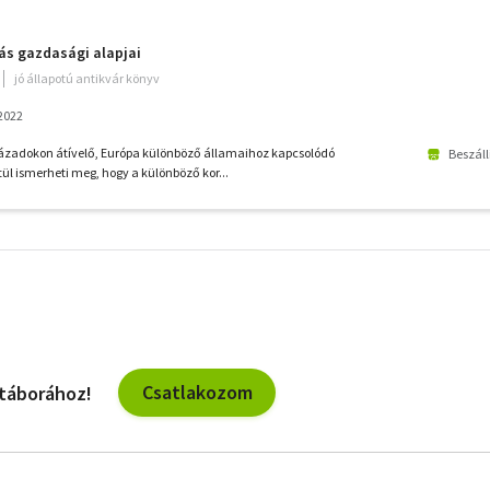
ás gazdasági alapjai
jó állapotú antikvár könyv
 2022
zázadokon átívelő, Európa különböző államaihoz kapcsolódó
Beszáll
l ismerheti meg, hogy a különböző kor...
További
szűrők
Csatlakozom
 táborához!