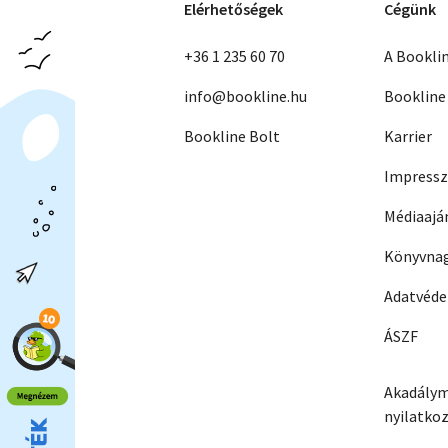
Elérhetőségek
Cégünk
+36 1 235 60 70
A Bookli
info@bookline.hu
Bookline
Bookline Bolt
Karrier
Impress
Médiaajá
Könyvnag
Adatvéd
ÁSZF
Akadálym
nyilatko