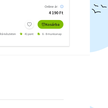
Online ár:
4 190 Ft
Kosárba
ítói készleten
41 pont
6 - 8 munkanap