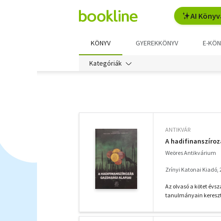
AI Könyv
KÖNYV
GYEREKKÖNYV
E-KÖN
Kategóriák
További
szűrők
ANTIKVÁR
A hadifinanszíroz
Weöres Antikvárium
Zrínyi Katonai Kiadó,
Az olvasó a kötet évs
tanulmányain keresztü