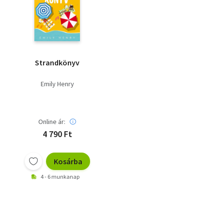
Szótár, nyelvkönyv
Tankönyv, segédkönyv
Társadalomtudomány
Strandkönyv
Természettudomány
Emily Henry
Történelem
Vallás
Online ár:
4 790 Ft
Kosárba
4 - 6 munkanap