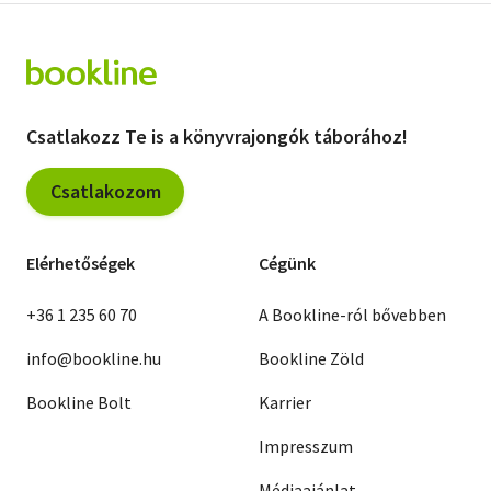
Csatlakozz Te is a könyvrajongók táborához!
Csatlakozom
Elérhetőségek
Cégünk
+36 1 235 60 70
A Bookline-ról bővebben
info@bookline.hu
Bookline Zöld
Bookline Bolt
Karrier
Impresszum
Médiaajánlat