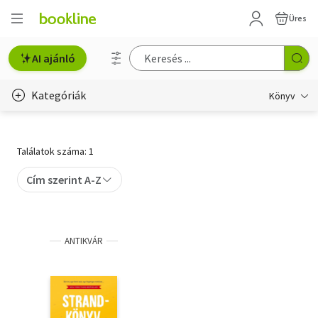
Üres
AI ajánló
Kategóriák
Könyv
Életmód, egészség
Találatok száma: 1
Erotika
Cím szerint A-Z
Gyermek- és ifjúsági
Hobbi, szabadidő
ANTIKVÁR
Irodalom
Művészet
Szakkönyv