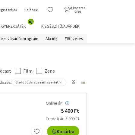
A kosarad
egisztrálok
Belépek
üres
új
GYEREKJÁTÉK
KIEGÉSZÍTŐ/AJÁNDÉK
örzsvásárlói program
Akciók
Előfizetés
dcast
Film
Zene
dezés:
Eladott darabszám szerint
Online ár:
5 400 Ft
Eredeti ár: 5 999 Ft
Kosárba