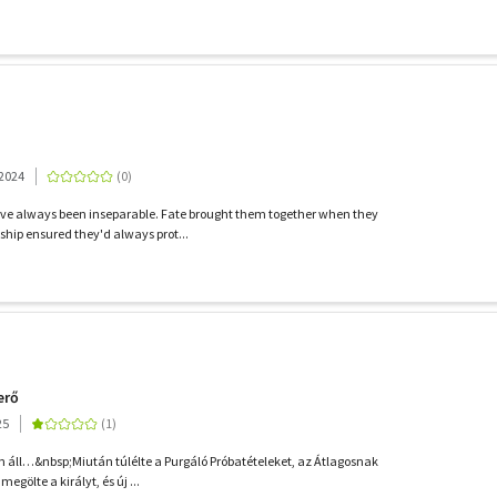
 2024
e always been inseparable. Fate brought them together when they
ship ensured they'd always prot...
erő
25
én áll…&nbsp;Miután túlélte a Purgáló Próbatételeket, az Átlagosnak
egölte a királyt, és új ...