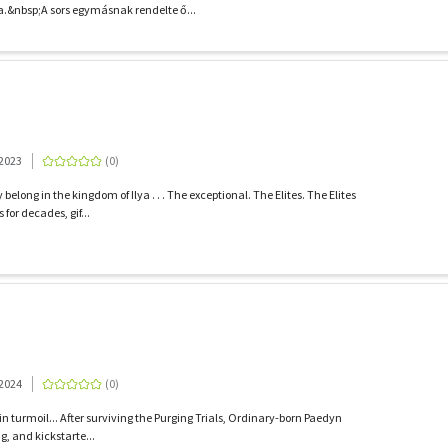
.&nbsp;A sors egymásnak rendelte ő...
 2023
belong in the kingdom of Ilya . . . The exceptional. The Elites. The Elites
for decades, gif...
 2024
in turmoil... After surviving the Purging Trials, Ordinary-born Paedyn
g, and kickstarte...