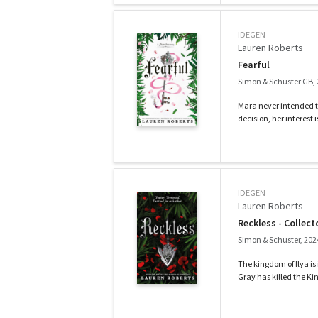
IDEGEN
Lauren Roberts
Fearful
Simon & Schuster GB,
Mara never intended to
decision, her interest 
IDEGEN
Lauren Roberts
Reckless - Collect
Simon & Schuster, 202
The kingdom of Ilya is 
Gray has killed the Kin