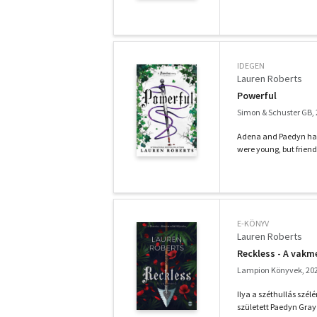
IDEGEN
Lauren Roberts
Powerful
Simon & Schuster GB,
Adena and Paedyn hav
were young, but friend
E-KÖNYV
Lauren Roberts
Reckless - A vakm
Lampion Könyvek, 20
Ilya a széthullás szél
született Paedyn Gray m