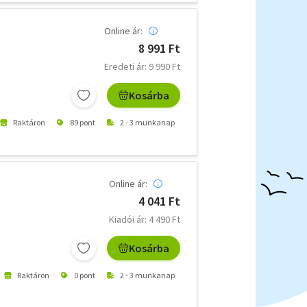
Online ár:
8 991 Ft
Eredeti ár: 9 990 Ft
Kosárba
Raktáron
89 pont
2 - 3 munkanap
Online ár:
4 041 Ft
Kiadói ár: 4 490 Ft
Kosárba
Raktáron
0 pont
2 - 3 munkanap