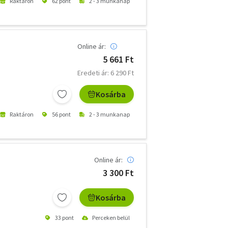
Raktáron
62 pont
2 - 3 munkanap
Online ár:
5 661 Ft
Eredeti ár: 6 290 Ft
Kosárba
Raktáron
56 pont
2 - 3 munkanap
Online ár:
3 300 Ft
Kosárba
33 pont
Perceken belül