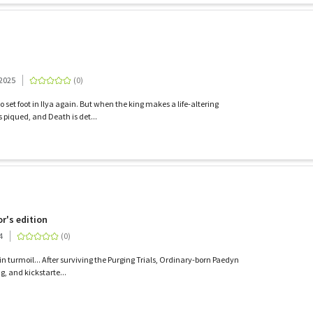
 2025
 set foot in Ilya again. But when the king makes a life-altering
is piqued, and Death is det...
or's edition
4
in turmoil... After surviving the Purging Trials, Ordinary-born Paedyn
g, and kickstarte...