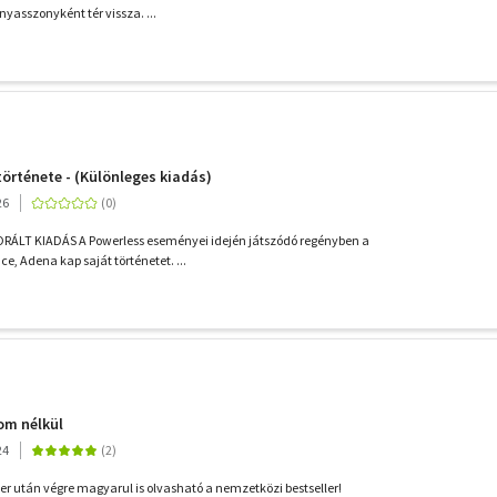
asszonyként tér vissza. ...
története - (Különleges kiadás)
26
LT KIADÁS A Powerless eseményei idején játszódó regényben a
e, Adena kap saját történetet. ...
om nélkül
24
er után végre magyarul is olvasható a nemzetközi bestseller!