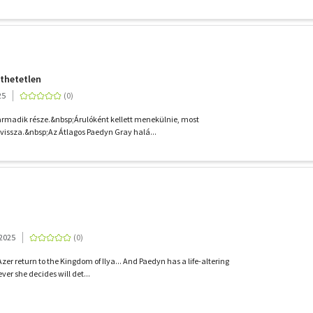
nthetetlen
25
harmadik része.&nbsp;Árulóként kellett menekülnie, most
issza.&nbsp;Az Átlagos Paedyn Gray halá...
 2025
er return to the Kingdom of Ilya... And Paedyn has a life-altering
er she decides will det...