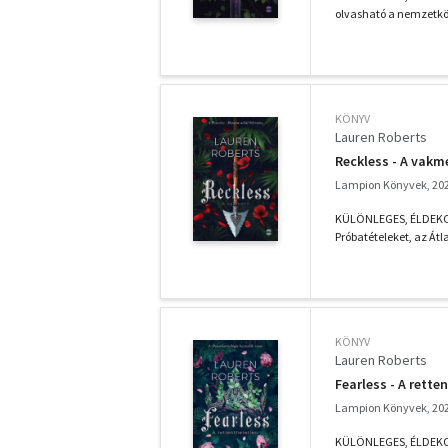
olvasható a nemzetközi
KÖNYV
Lauren Roberts
Reckless - A vakm
Lampion Könyvek, 20
KÜLÖNLEGES, ÉLDEKORÁL
Próbatételeket, az Átl
KÖNYV
Lauren Roberts
Fearless - A rette
Lampion Könyvek, 20
KÜLÖNLEGES, ÉLDEKORÁ