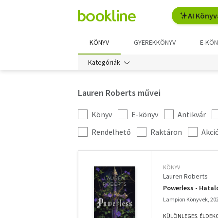
AI Könyv
KÖNYV
GYEREKKÖNYV
E-KÖN
Kategóriák
Lauren Roberts művei
Könyv
E-könyv
Antikvár
Kategória
szűrés
További
Rendelhető
Raktáron
Akci
szűrők
KÖNYV
Lauren Roberts
Powerless - Hatal
Lampion Könyvek, 20
KÜLÖNLEGES, ÉLDEKORÁ