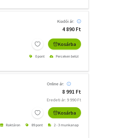
Kiadói ár:
4 890 Ft
Kosárba
0 pont
Perceken belül
Online ár:
8 991 Ft
Eredeti ár: 9 990 Ft
Kosárba
Raktáron
89 pont
2 - 3 munkanap