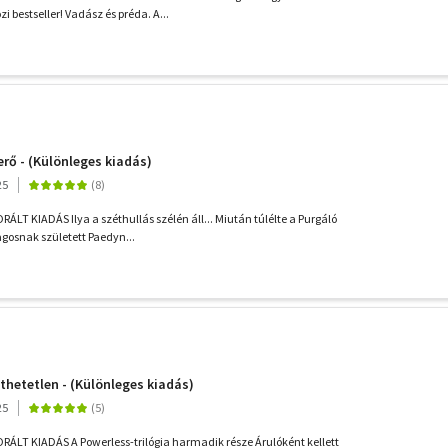
 bestseller! Vadász és préda. A...
erő - (Különleges kiadás)
25
T KIADÁS Ilya a széthullás szélén áll... Miután túlélte a Purgáló
agosnak született Paedyn...
nthetetlen - (Különleges kiadás)
25
LT KIADÁS A Powerless-trilógia harmadik része Árulóként kellett