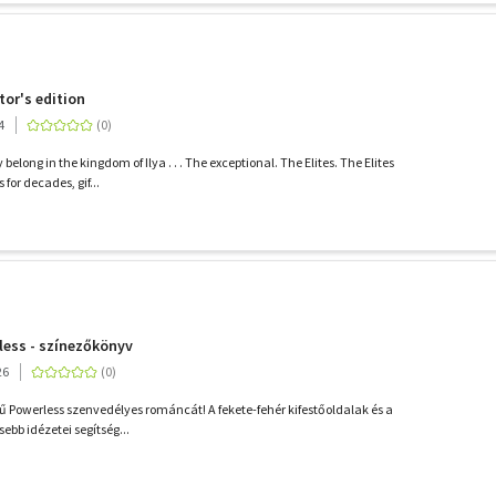
tor's edition
4
belong in the kingdom of Ilya . . . The exceptional. The Elites. The Elites
for decades, gif...
less - színezőkönyv
26
erű Powerless szenvedélyes románcát! A fekete-fehér kifestőoldalak és a
bb idézetei segítség...