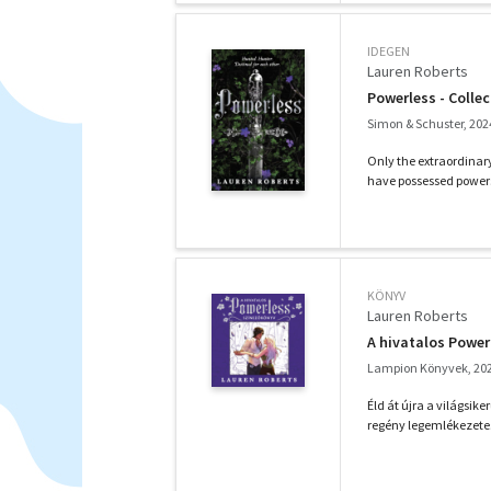
IDEGEN
Lauren Roberts
Powerless - Collec
Simon & Schuster, 202
Only the extraordinary 
have possessed powers 
KÖNYV
Lauren Roberts
A hivatalos Power
Lampion Könyvek, 20
Éld át újra a világsik
regény legemlékezetese