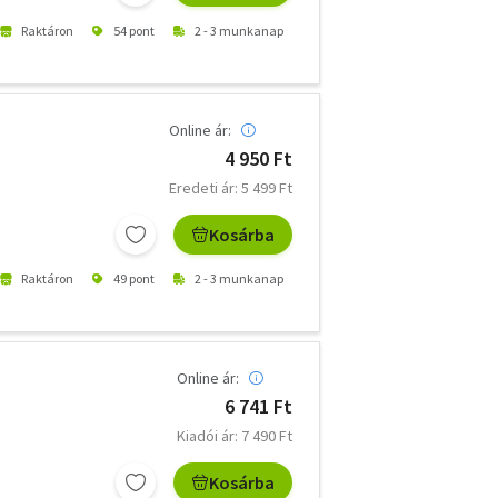
Raktáron
54 pont
2 - 3 munkanap
Online ár:
4 950 Ft
Eredeti ár: 5 499 Ft
Kosárba
Raktáron
49 pont
2 - 3 munkanap
Online ár:
6 741 Ft
Kiadói ár: 7 490 Ft
Kosárba