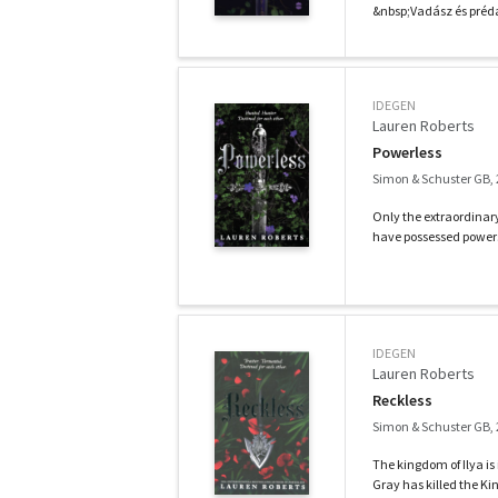
&nbsp;Vadász és préda
IDEGEN
Lauren Roberts
Powerless
Simon & Schuster GB,
Only the extraordinary 
have possessed powers 
IDEGEN
Lauren Roberts
Reckless
Simon & Schuster GB,
The kingdom of Ilya is 
Gray has killed the Kin