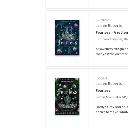
E-KÖNYV
Lauren Roberts
Fearless - A rette
Lampion Könyvek, 20
A Powerless-trilógia 
menyasszonyként tér v
IDEGEN
Lauren Roberts
Fearless
Simon & Schuster GB,
Paedyn Gray and Kai Az
choice to make. Whatev