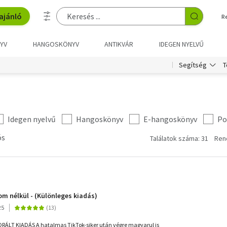
ajánló
R
YV
HANGOSKÖNYV
ANTIKVÁR
IDEGEN NYELVŰ
T
Segítség
Idegen nyelvű
Hangoskönyv
E-hangoskönyv
Po
ós
Találatok száma: 31
Ren
om nélkül - (Különleges kiadás)
25
LT KIADÁS A hatalmas TikTok-siker után végre magyarul is