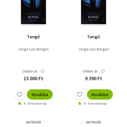
Szótár, nyelvkönyv
Tankönyv, segédkönyv
Társadalomtudomány
Tangó
Tangó
Természettudomány
Jorge Luis Borges
Jorge Luis Borges
Történelem
Vallás
Online ár:
Online ár:
15 000 Ft
9 390 Ft
Kosárba
Kosárba
6 - 8 munkanap
4 - 6 munkanap
ANTIKVÁR
ANTIKVÁR