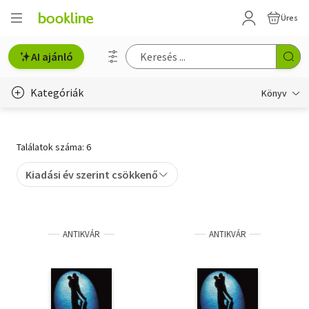
Üres
AI ajánló
Kategóriák
Könyv
Életmód, egészség
Találatok száma: 6
Erotika
Kiadási év szerint csökkenő
Gyermek- és ifjúsági
Hobbi, szabadidő
ANTIKVÁR
ANTIKVÁR
Irodalom
Művészet
Szakkönyv