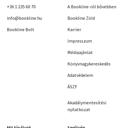
+36 1 235 60 70
A Bookline-ról bővebben
info@bookline.hu
Bookline Zöld
Bookline Bolt
Karrier
Impresszum
Médiaajánlat
Könyvnagykereskedés
Adatvédelem
ÁSZF
Akadálymentesítési
nyilatkozat
Mit kínálunk
Segítség