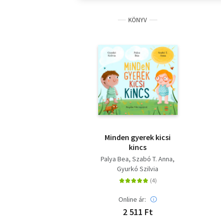
KÖNYV
Minden gyerek kicsi
kincs
Palya Bea
Szabó T. Anna
Gyurkó Szilvia
Online ár:
2 511 Ft