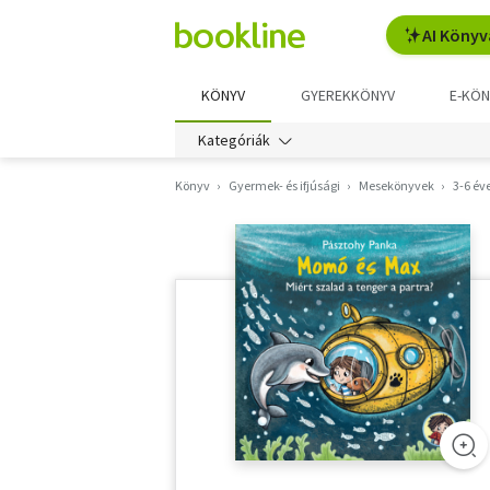
AI Könyv
KÖNYV
GYEREKKÖNYV
E-KÖN
Kategóriák
Könyv
Gyermek- és ifjúsági
Mesekönyvek
3-6 év