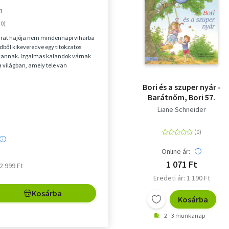
h
árat hajója nem mindennapi viharba
ödből kikeveredve egy titokzatos
kkannak. Izgalmas kalandok várnak
a világban, amely tele van
jakkal,...
Bori és a szuper nyár -
Barátnőm, Bori 57.
Liane Schneider
Online ár:
1 071 Ft
 2 999 Ft
Eredeti ár: 1 190 Ft
Kosárba
Kosárba
2 - 3 munkanap