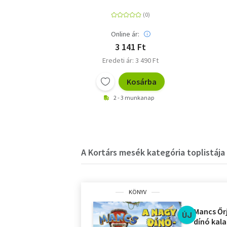
Online ár:
3 141 Ft
Eredeti ár: 3 490 Ft
Kosárba
2 - 3 munkanap
A Kortárs mesék kategória toplistája
KÖNYV
Mancs Őrj
ÚJ
dínó kal