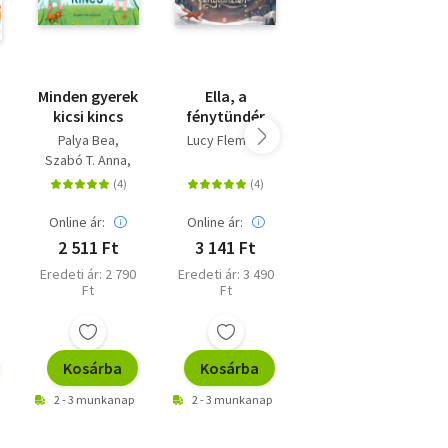
Minden gyerek
Ella, a
Zootropolis
kicsi kincs
fénytündér
Palya Bea
Lucy Fleming
Natacha Godeau
Szabó T. Anna
Gyurkó Szilvia
Online ár:
Online ár:
Online ár:
2 511 Ft
3 141 Ft
5 400 Ft
Eredeti ár: 2 790
Eredeti ár: 3 490
Kiadói ár: 5 999
Ft
Ft
Ft
Kosárba
Kosárba
Kosárba
2 - 3 munkanap
2 - 3 munkanap
2 - 3 munkanap