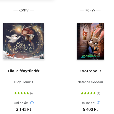
KÖNYV
KÖNYV
Ella, a fénytündér
Zootropolis
Lucy Fleming
Natacha Godeau
Online ár:
Online ár:
3 141 Ft
5 400 Ft