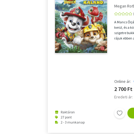
alapján
Megan Rot
A Mancs Őrj
kerül, és a k
szigetre bu
rájuk ebben 
csodálatos tá
Online ár:
2 700 Ft
Eredeti ár:
Raktáron
27 pont
2 - 3 munkanap