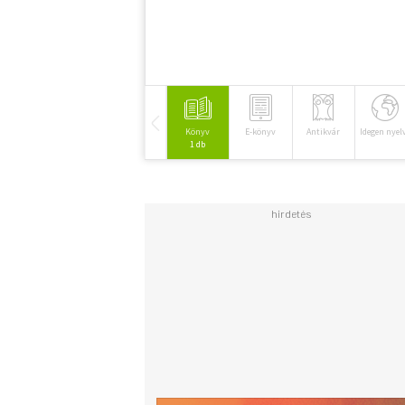
Könyv
E-könyv
Antikvár
Idegen nyel
1 db