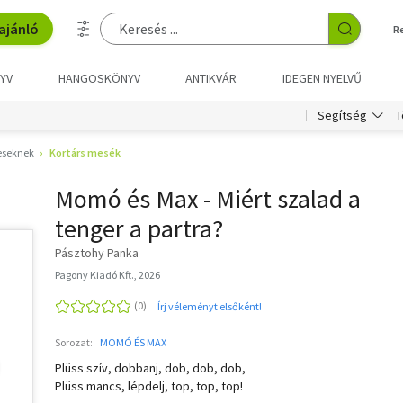
ajánló
R
YV
HANGOSKÖNYV
ANTIKVÁR
IDEGEN NYELVŰ
T
Segítség
eseknek
Kortárs mesék
Momó és Max - Miért szalad a
tenger a partra?
Pásztohy Panka
Pagony Kiadó Kft., 2026
Írj véleményt elsőként!
Sorozat:
MOMÓ ÉS MAX
Plüss szív, dobbanj, dob, dob, dob,
Plüss mancs, lépdelj, top, top, top!