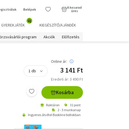
A kosarad
egisztrálok
Belépek
üres
új
GYEREKJÁTÉK
KIEGÉSZÍTŐ/AJÁNDÉK
örzsvásárlói program
Akciók
Előfizetés
Online ár:
3 141 Ft
Eredeti ár: 3 490 Ft
Kosárba
Raktáron
31 pont
2 - 3 munkanap
Ingyenes átvétel Bookline boltokban