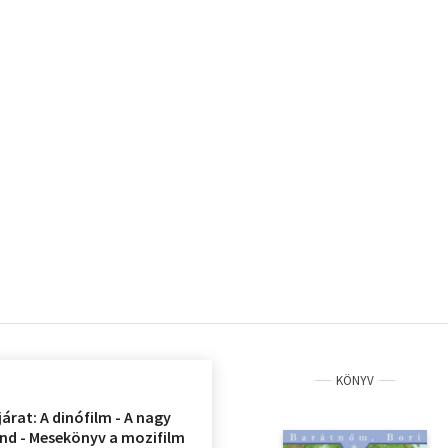
KÖNYV
árat: A dinófilm - A nagy
and - Mesekönyv a mozifilm