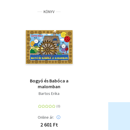
KÖNYV
Bogyó és Babóca a
malomban
Bartos Erika
Online ár:
2 601 Ft