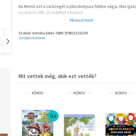
Ha Momó ezt a varázsigét a plüsskutyusa fülébe súgja, Max igazi
tacskóvá válik, és indulhat a kaland!
Vajon miért szaladnak a hullámok a partra? Miért sós a tenger? Ho
tenger vége? Milyen mély? Hogy beszélgetnek egymással a hala
32 oldal･kemény kötés･ISBN:
9786151151297
További részletek
Momó és Max kis vitorlás hajójukon elindulnak, összeismerkedn
vű
Hangoskönyv
Film
Zene
egy delfinnel, és az összes kérdésükre választ kapnak.
Mit vettek még, akik ezt vették?
KÖNYV
KÖNYV
KÖNYV
ÚJ