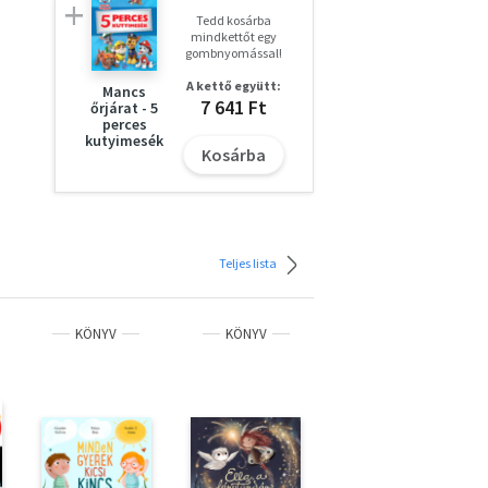
Tedd kosárba
mindkettőt egy
gombnyomással!
A kettő együtt:
l a
Mancs
7 641 Ft
őrjárat - 5
k?
perces
kutyimesék
ek
Kosárba
Teljes lista
KÖNYV
KÖNYV
KÖNYV