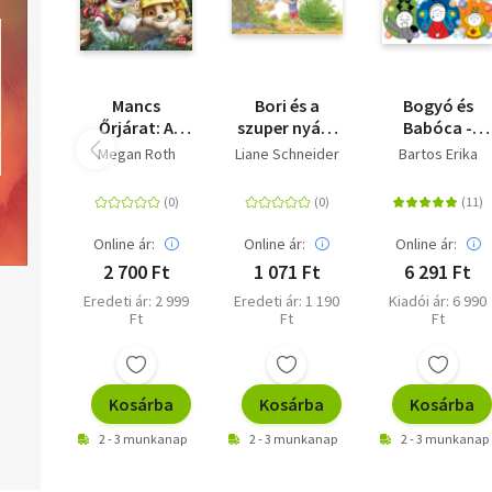
Mancs
Bori és a
Bogyó és
Őrjárat: A
szuper nyár -
Babóca -
dinófilm - A
Barátnőm,
Érzelmek
Megan Roth
Liane Schneider
Bartos Erika
nagy dínó
Bori 57.
meséi
kaland -
Mesekönyv a
mozifilm
Online ár:
Online ár:
Online ár:
alapján
2 700 Ft
1 071 Ft
6 291 Ft
Eredeti ár: 2 999
Eredeti ár: 1 190
Kiadói ár: 6 990
Ft
Ft
Ft
Kosárba
Kosárba
Kosárba
2 - 3 munkanap
2 - 3 munkanap
2 - 3 munkanap