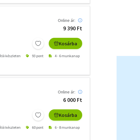
Online ár:
9 390 Ft
Kosárba
ítói készleten
93 pont
4 - 6 munkanap
Online ár:
6 000 Ft
Kosárba
ítói készleten
60 pont
6 - 8 munkanap