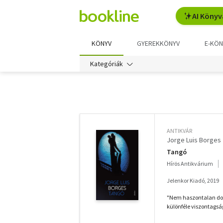
AI Könyv
KÖNYV
GYEREKKÖNYV
E-KÖN
Kategóriák
További
szűrők
ANTIKVÁR
Jorge Luis Borges
Tangó
Hírös Antikvárium
Jelenkor Kiadó, 2019
"Nem haszontalan dolo
különféle viszontagsá