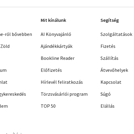
Mit kínálunk
Segítség
ne-ról bővebben
AI Könyvajánló
Szolgáltatások
 Zöld
Ajándékkártyák
Fizetés
Bookline Reader
Szállítás
zum
Előfizetés
Átvevőhelyek
nlat
Hírlevél feliratkozás
Kapcsolat
ykereskedés
Törzsvásárlói program
Súgó
elem
TOP 50
Elállás