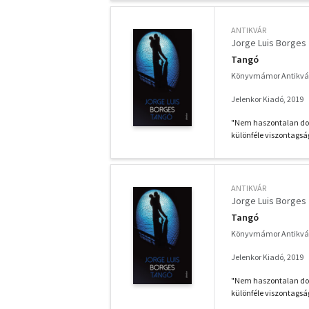
ANTIKVÁR
Jorge Luis Borges
Tangó
Könyvmámor Antikvá
Jelenkor Kiadó, 2019
"Nem haszontalan dolo
különféle viszontagsá
ANTIKVÁR
Jorge Luis Borges
Tangó
Könyvmámor Antikvá
Jelenkor Kiadó, 2019
"Nem haszontalan dolo
különféle viszontagsá