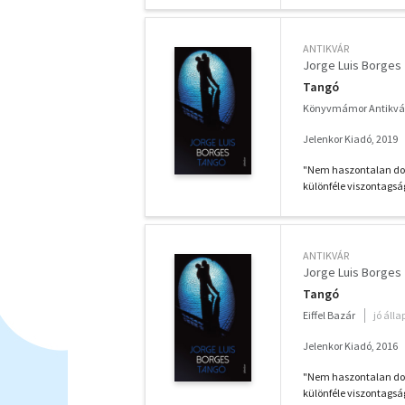
ANTIKVÁR
Jorge Luis Borges
Tangó
Könyvmámor Antikvá
Jelenkor Kiadó, 2019
"Nem haszontalan dolo
különféle viszontagsá
ANTIKVÁR
Jorge Luis Borges
Tangó
Eiffel Bazár
jó áll
Jelenkor Kiadó, 2016
"Nem haszontalan dolo
különféle viszontagsá