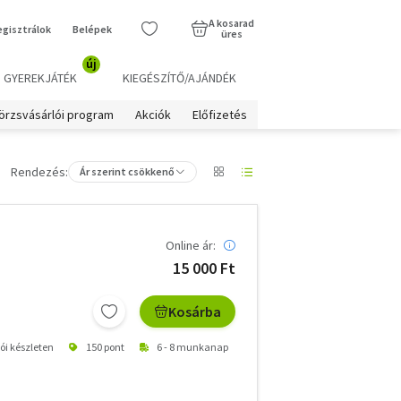
A kosarad
egisztrálok
Belépek
üres
új
GYEREKJÁTÉK
KIEGÉSZÍTŐ/AJÁNDÉK
örzsvásárlói program
Akciók
Előfizetés
Rendezés:
Ár szerint csökkenő
Online ár:
15 000 Ft
Kosárba
tói készleten
150 pont
6 - 8 munkanap