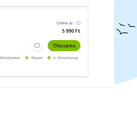
Online ár:
5 990 Ft
Kosárba
ítói készleten
59 pont
6 - 8 munkanap