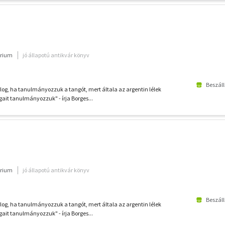
rium
jó állapotú antikvár könyv
Beszáll
g, ha tanulmányozzuk a tangót, mert általa az argentin lélek
gait tanulmányozzuk" - írja Borges...
rium
jó állapotú antikvár könyv
Beszáll
g, ha tanulmányozzuk a tangót, mert általa az argentin lélek
gait tanulmányozzuk" - írja Borges...