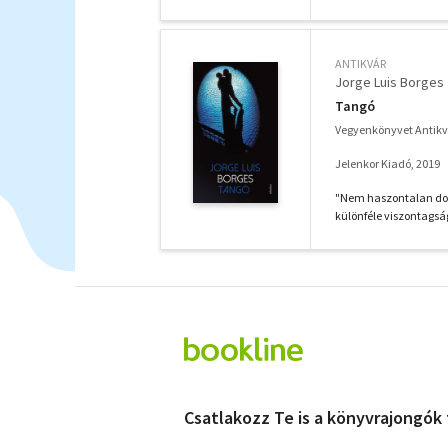
ANTIKVÁR
Jorge Luis Borges
Tangó
Vegyenkönyvet Antik
Jelenkor Kiadó, 2019
"Nem haszontalan dolo
különféle viszontagsá
Csatlakozz Te is a könyvrajongók