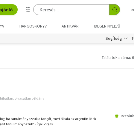
ajánló
R
YV
HANGOSKÖNYV
ANTIKVÁR
IDEGEN NYELVŰ
T
Segítség
Találatok száma: 6
hibátlan, olvasatlan példány
Beszállí
g, ha tanulmányozzuk a tangót, mert általa az argentin lélek
gait tanulmányozzuk" - írja Borges...