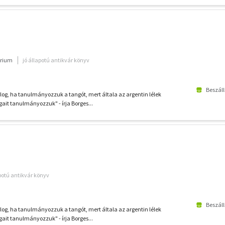
rium
jó állapotú antikvár könyv
Beszáll
g, ha tanulmányozzuk a tangót, mert általa az argentin lélek
gait tanulmányozzuk" - írja Borges...
apotú antikvár könyv
Beszáll
g, ha tanulmányozzuk a tangót, mert általa az argentin lélek
gait tanulmányozzuk" - írja Borges...