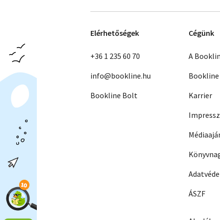
Elérhetőségek
Cégünk
+36 1 235 60 70
A Bookli
info@bookline.hu
Bookline
Bookline Bolt
Karrier
Impress
Médiaajá
Könyvnag
Adatvéd
ÁSZF