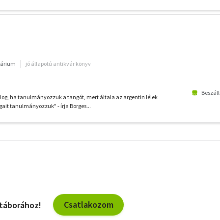
várium
jó állapotú antikvár könyv
Beszáll
g, ha tanulmányozzuk a tangót, mert általa az argentin lélek
gait tanulmányozzuk" - írja Borges...
További
szűrők
Csatlakozom
 táborához!