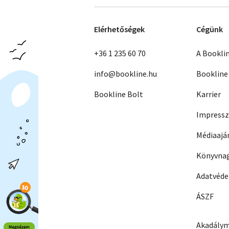
Elérhetőségek
Cégünk
+36 1 235 60 70
A Bookli
info@bookline.hu
Bookline
Bookline Bolt
Karrier
Impress
Médiaajá
Könyvnag
Adatvéd
ÁSZF
Akadálym