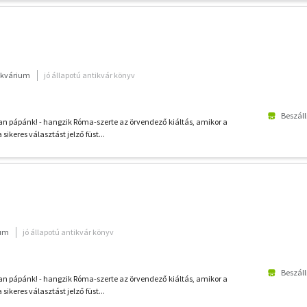
ikvárium
jó állapotú antikvár könyv
Beszáll
 pápánk! - hangzik Róma-szerte az örvendező kiáltás, amikor a
a sikeres választást jelző füst...
ium
jó állapotú antikvár könyv
Beszáll
 pápánk! - hangzik Róma-szerte az örvendező kiáltás, amikor a
a sikeres választást jelző füst...