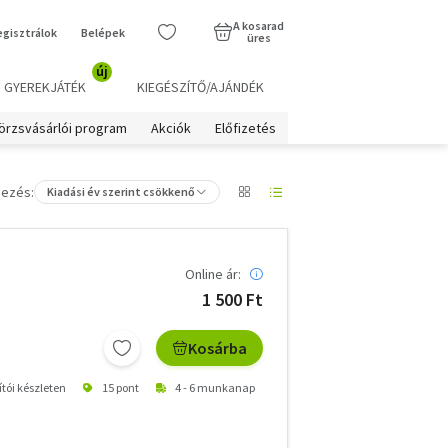
A kosarad
egisztrálok
Belépek
üres
új
GYEREKJÁTÉK
KIEGÉSZÍTŐ/AJÁNDÉK
örzsvásárlói program
Akciók
Előfizetés
ezés:
Kiadási év szerint csökkenő
Online ár:
1 500 Ft
Kosárba
ítói készleten
15 pont
4 - 6 munkanap