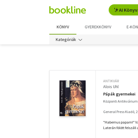
AI Könyv
KÖNYV
GYEREKKÖNYV
E-KÖN
Kategóriák
További
szűrők
ANTIKVÁR
Alois Uhl
Pápák gyermekei
Központi Antikvárium 
General Press Kiadó, 
"Habemus papam!" Van
Laterán fölött felszáll 