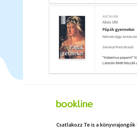
ANTIKVÁR
Alois Uhl
Pápák gyermekei
Németvölgyi Antikvá
General Press Kiadó
"Habemus papam!" Van
Laterán fölött felszáll 
Csatlakozz Te is a könyvrajongók