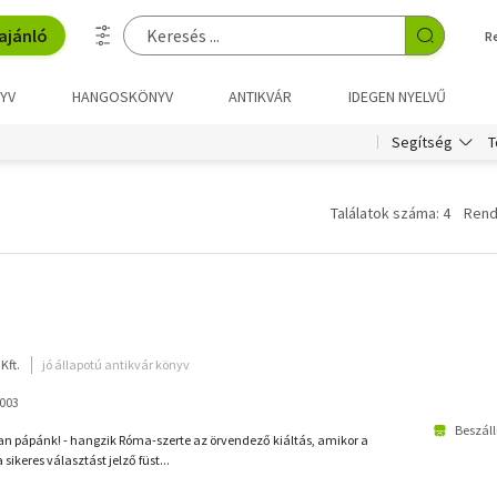
ajánló
R
YV
HANGOSKÖNYV
ANTIKVÁR
IDEGEN NYELVŰ
T
Segítség
Találatok száma: 4
Rend
Kft.
jó állapotú antikvár könyv
2003
Beszáll
 pápánk! - hangzik Róma-szerte az örvendező kiáltás, amikor a
a sikeres választást jelző füst...