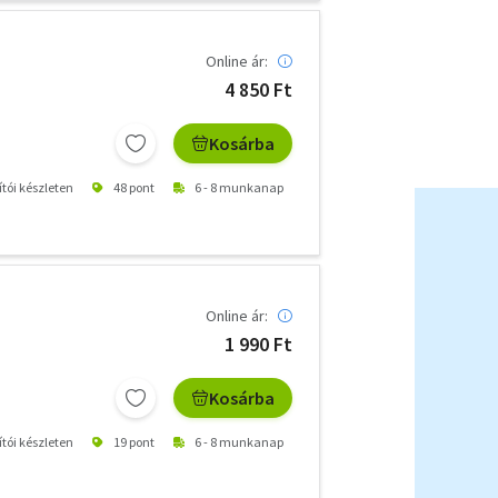
Online ár:
4 850 Ft
Kosárba
ítói készleten
48 pont
6 - 8 munkanap
Online ár:
1 990 Ft
Kosárba
ítói készleten
19 pont
6 - 8 munkanap