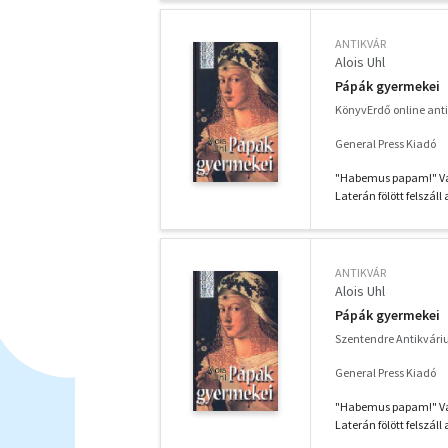
ANTIKVÁR
Alois Uhl
Pápák gyermekei
KönyvErdő online ant
General Press Kiadó
"Habemus papam!" Van
Laterán fölött felszáll 
ANTIKVÁR
Alois Uhl
Pápák gyermekei
Szentendre Antikvár
General Press Kiadó
"Habemus papam!" Van
Laterán fölött felszáll 