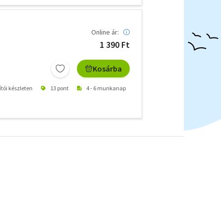
Online ár:
1 390 Ft
Kosárba
ítói készleten
13 pont
4 - 6 munkanap