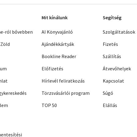
Mit kínálunk
Segítség
ne-ról bővebben
AI Könyvajánló
Szolgáltatások
 Zöld
Ajándékkártyák
Fizetés
Bookline Reader
Szállítás
zum
Előfizetés
Átvevőhelyek
nlat
Hírlevél feliratkozás
Kapcsolat
ykereskedés
Törzsvásárlói program
Súgó
elem
TOP 50
Elállás
entesítési