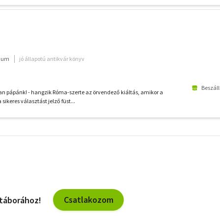
rium
jó állapotú antikvár könyv
Beszáll
 pápánk! - hangzik Róma-szerte az örvendező kiáltás, amikor a
a sikeres választást jelző füst...
További
szűrők
Csatlakozom
 táborához!