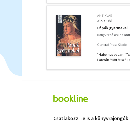
ANTIKVÁR
Alois Uhl
Pápák gyermekei
KönyvErdő online ant
General Press Kiadó
"Habemus papam!" Van
Laterán fölött felszáll 
Csatlakozz Te is a könyvrajongók