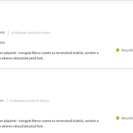
Kft.
jó állapotú antikvár könyv
2003
Beszáll
 pápánk! - hangzik Róma-szerte az örvendező kiáltás, amikor a
a sikeres választást jelző füst...
ium
jó állapotú antikvár könyv
Beszáll
 pápánk! - hangzik Róma-szerte az örvendező kiáltás, amikor a
a sikeres választást jelző füst...