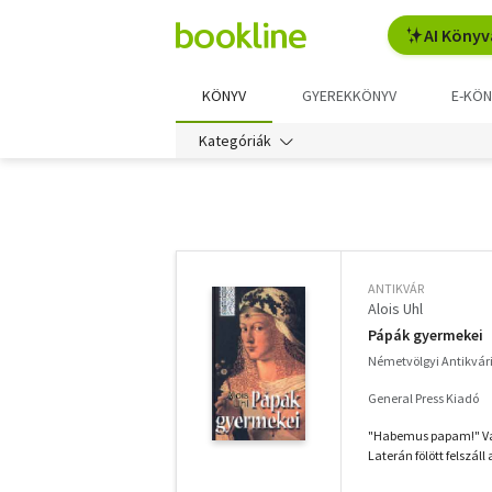
AI Könyv
KÖNYV
GYEREKKÖNYV
E-KÖN
Kategóriák
További
szűrők
ANTIKVÁR
Alois Uhl
Pápák gyermekei
Németvölgyi Antikvá
General Press Kiadó
"Habemus papam!" Van
Laterán fölött felszáll 