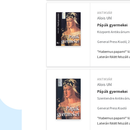
ANTIKVÁR
Alois Uhl
Pápák gyermekei
Központi Antikvárium 
General Press Kiadó, 
"Habemus papam!" Van
Laterán fölött felszáll 
ANTIKVÁR
Alois Uhl
Pápák gyermekei
Szentendre Antikvár
General Press Kiadó
"Habemus papam!" Van
Laterán fölött felszáll 