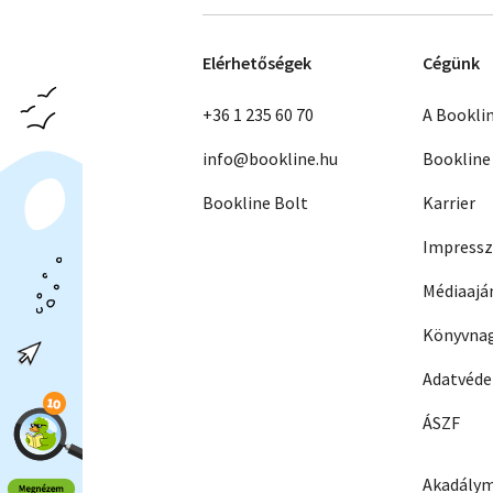
Elérhetőségek
Cégünk
+36 1 235 60 70
A Bookli
info@bookline.hu
Bookline
Bookline Bolt
Karrier
Impress
Médiaajá
Könyvnag
Adatvéd
ÁSZF
Akadálym