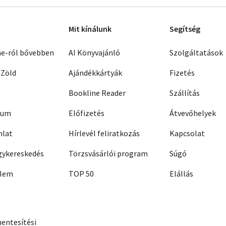
Mit kínálunk
Segítség
ne-ról bővebben
AI Könyvajánló
Szolgáltatások
 Zöld
Ajándékkártyák
Fizetés
Bookline Reader
Szállítás
zum
Előfizetés
Átvevőhelyek
nlat
Hírlevél feliratkozás
Kapcsolat
ykereskedés
Törzsvásárlói program
Súgó
elem
TOP 50
Elállás
entesítési