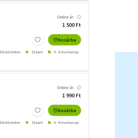
Online ár:
1 500 Ft
Kosárba
ítói készleten
15 pont
4 - 6 munkanap
Online ár:
1 990 Ft
Kosárba
ítói készleten
19 pont
6 - 8 munkanap