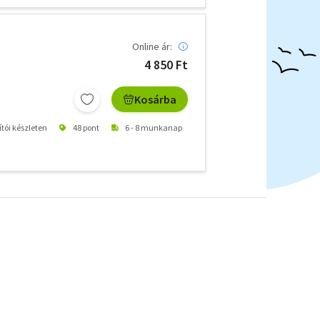
Online ár:
4 850 Ft
Kosárba
ítói készleten
48 pont
6 - 8 munkanap