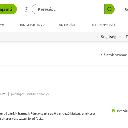
ajánló
R
YV
HANGOSKÖNYV
ANTIKVÁR
IDEGEN NYELVŰ
T
Segítség
Találatok száma: 
rium
jó állapotú antikvár könyv
Beszáll
 pápánk! - hangzik Róma-szerte az örvendező kiáltás, amikor a
a sikeres választást jelző füst...