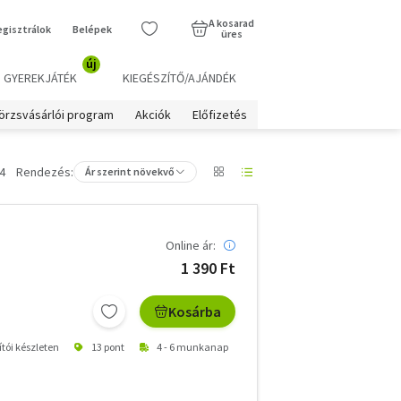
A kosarad
egisztrálok
Belépek
üres
új
GYEREKJÁTÉK
KIEGÉSZÍTŐ/AJÁNDÉK
örzsvásárlói program
Akciók
Előfizetés
4
Rendezés:
Ár szerint növekvő
Online ár:
1 390 Ft
Kosárba
ítói készleten
13 pont
4 - 6 munkanap