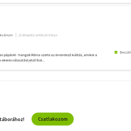
ikvárium
jó állapotú antikvár könyv
Beszáll
 pápánk! - hangzik Róma-szerte az örvendező kiáltás, amikor a
a sikeres választást jelző füst...
További
szűrők
Csatlakozom
 táborához!