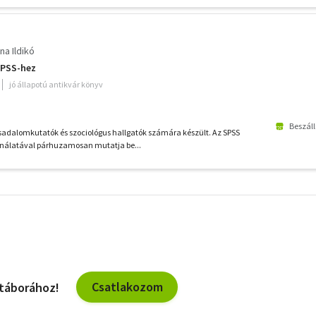
na Ildikó
SPSS-hez
jó állapotú antikvár könyv
Beszáll
sadalomkutatók és szociológus hallgatók számára készült. Az SPSS
álatával párhuzamosan mutatja be...
További
szűrők
Csatlakozom
 táborához!