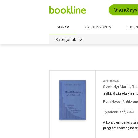
AI Könyv
KÖNYV
GYEREKKÖNYV
E-KÖN
Kategóriák
További
szűrők
ANTIKVÁR
Székelyi Mária
Bar
Túlélőkészlet az 
Könyvbogár Antikvár
Typotex Kiadó, 2003
A könyv empirikus tár
programcsomag haszn