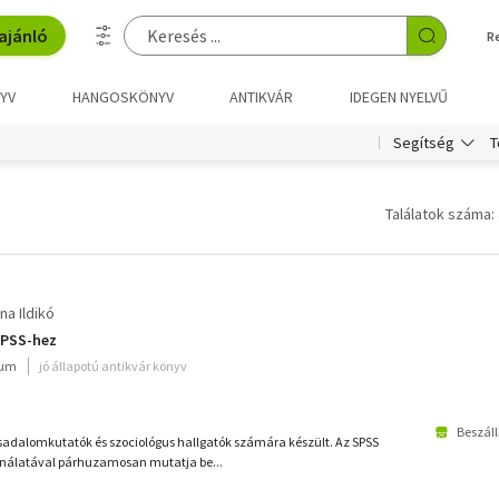
ajánló
R
YV
HANGOSKÖNYV
ANTIKVÁR
IDEGEN NYELVŰ
T
Segítség
Találatok száma: 
na Ildikó
SPSS-hez
ium
jó állapotú antikvár könyv
Beszáll
sadalomkutatók és szociológus hallgatók számára készült. Az SPSS
álatával párhuzamosan mutatja be...