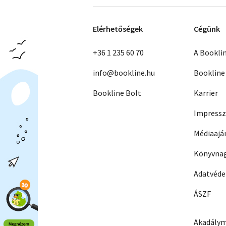
Elérhetőségek
Cégünk
+36 1 235 60 70
A Bookli
info@bookline.hu
Bookline
Bookline Bolt
Karrier
Impress
Médiaajá
Könyvnag
Adatvéd
ÁSZF
Akadálym