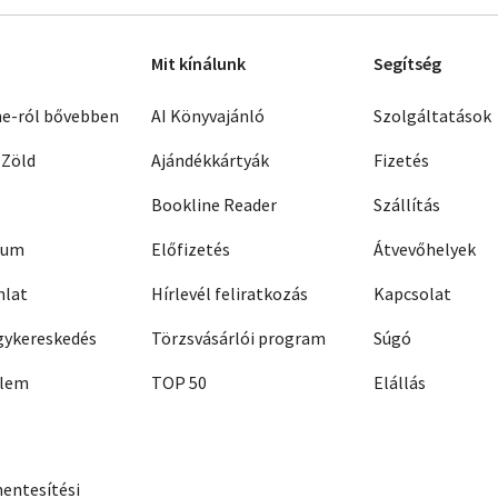
Mit kínálunk
Segítség
ne-ról bővebben
AI Könyvajánló
Szolgáltatások
 Zöld
Ajándékkártyák
Fizetés
Bookline Reader
Szállítás
zum
Előfizetés
Átvevőhelyek
nlat
Hírlevél feliratkozás
Kapcsolat
ykereskedés
Törzsvásárlói program
Súgó
elem
TOP 50
Elállás
entesítési