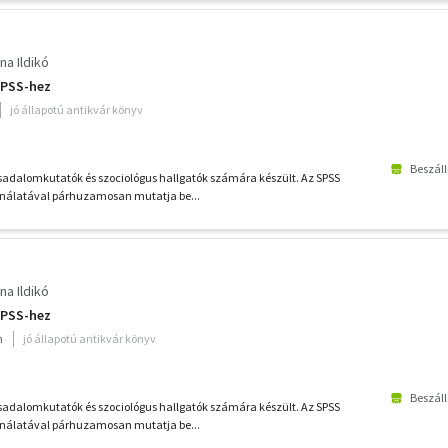
na Ildikó
SPSS-hez
jó állapotú antikvár könyv
Beszáll
sadalomkutatók és szociológus hallgatók számára készült. Az SPSS
álatával párhuzamosan mutatja be...
na Ildikó
SPSS-hez
m
jó állapotú antikvár könyv
Beszáll
sadalomkutatók és szociológus hallgatók számára készült. Az SPSS
álatával párhuzamosan mutatja be...