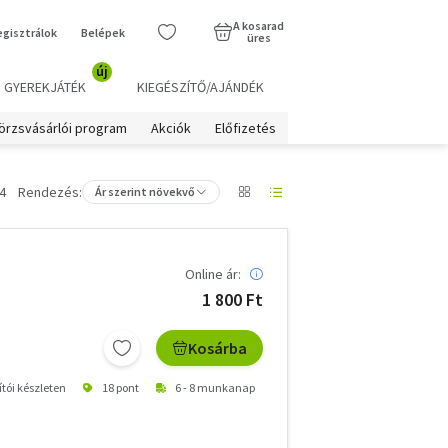
A kosarad
egisztrálok
Belépek
üres
új
GYEREKJÁTÉK
KIEGÉSZÍTŐ/AJÁNDÉK
örzsvásárlói program
Akciók
Előfizetés
4
Rendezés:
Ár szerint növekvő
Online ár:
1 800 Ft
Kosárba
ítói készleten
18 pont
6 - 8 munkanap