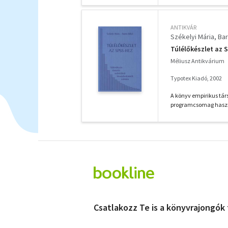
ANTIKVÁR
Székelyi Mária
Bar
Túlélőkészlet az 
Méliusz Antikvárium
Typotex Kiadó, 2002
A könyv empirikus tár
programcsomag haszn
Csatlakozz Te is a könyvrajongók