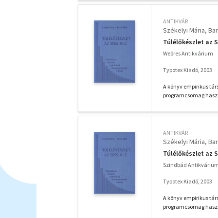
ANTIKVÁR
Székelyi Mária
Bar
Túlélőkészlet az 
Weöres Antikvárium
Typotex Kiadó, 2003
A könyv empirikus tár
programcsomag haszn
ANTIKVÁR
Székelyi Mária
Bar
Túlélőkészlet az 
Szindbád Antikváriu
Typotex Kiadó, 2003
A könyv empirikus tár
programcsomag haszn