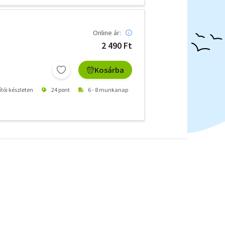
Online ár:
2 490 Ft
Kosárba
ítói készleten
24 pont
6 - 8 munkanap