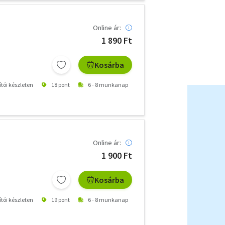
Online ár:
1 890 Ft
Kosárba
ítói készleten
18 pont
6 - 8 munkanap
Online ár:
1 900 Ft
Kosárba
ítói készleten
19 pont
6 - 8 munkanap