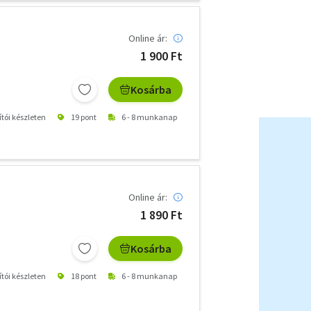
Online ár:
1 900 Ft
Kosárba
ítói készleten
19 pont
6 - 8 munkanap
Online ár:
1 890 Ft
Kosárba
ítói készleten
18 pont
6 - 8 munkanap