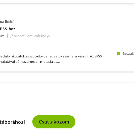
na Ildikó
SPSS-hez
ium
jó állapotú antikvár könyv
Beszáll
sadalomkutatók és szociológus hallgatók számára készült. Az SPSS
álatával párhuzamosan mutatja be...
További
szűrők
Csatlakozom
 táborához!