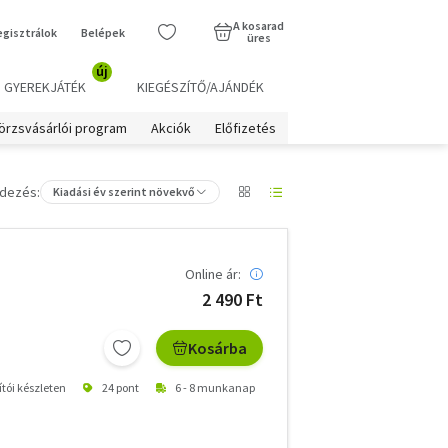
A kosarad
egisztrálok
Belépek
üres
új
GYEREKJÁTÉK
KIEGÉSZÍTŐ/AJÁNDÉK
örzsvásárlói program
Akciók
Előfizetés
dezés:
Kiadási év szerint növekvő
Online ár:
2 490 Ft
Kosárba
ítói készleten
24 pont
6 - 8 munkanap