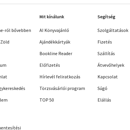
Mit kínálunk
Segítség
ne-ról bővebben
AI Könyvajánló
Szolgáltatások
 Zöld
Ajándékkártyák
Fizetés
Bookline Reader
Szállítás
zum
Előfizetés
Átvevőhelyek
nlat
Hírlevél feliratkozás
Kapcsolat
ykereskedés
Törzsvásárlói program
Súgó
elem
TOP 50
Elállás
entesítési