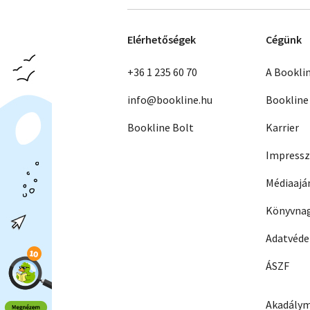
Elérhetőségek
Cégünk
+36 1 235 60 70
A Bookli
info@bookline.hu
Bookline
Bookline Bolt
Karrier
Impress
Médiaajá
Könyvnag
Adatvéd
ÁSZF
Akadálym