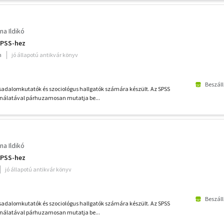
na Ildikó
SPSS-hez
m
jó állapotú antikvár könyv
Beszáll
sadalomkutatók és szociológus hallgatók számára készült. Az SPSS
álatával párhuzamosan mutatja be...
na Ildikó
SPSS-hez
jó állapotú antikvár könyv
Beszáll
sadalomkutatók és szociológus hallgatók számára készült. Az SPSS
álatával párhuzamosan mutatja be...