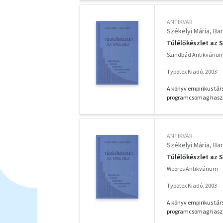
ANTIKVÁR
Székelyi Mária
Bar
Túlélőkészlet az 
Szindbád Antikváriu
Typotex Kiadó, 2003
A könyv empirikus tár
programcsomag haszn
ANTIKVÁR
Székelyi Mária
Bar
Túlélőkészlet az 
Weöres Antikvárium
Typotex Kiadó, 2003
A könyv empirikus tár
programcsomag haszn