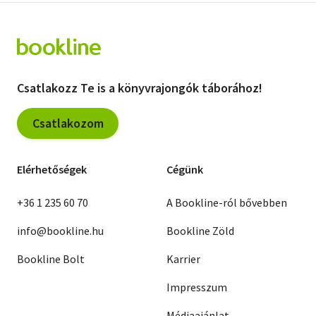
Csatlakozz Te is a könyvrajongók táborához!
Csatlakozom
Elérhetőségek
Cégünk
+36 1 235 60 70
A Bookline-ról bővebben
info@bookline.hu
Bookline Zöld
Bookline Bolt
Karrier
Impresszum
Médiaajánlat