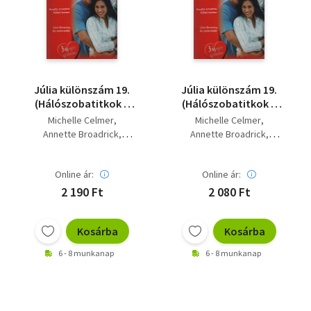
Szótár, nyelvkönyv
Tankönyv, segédkönyv
Társadalomtudomány
Júlia különszám 19.
Júlia különszám 19.
(Hálószobatitkok +
(Hálószobatitkok +
Természettudomány
Kései tavasz + Az
Kései tavasz + Az
Michelle Celmer
Michelle Celmer
ezermester)
ezermester)
Annette Broadrick
Annette Broadrick
Történelem
Dixie Browning
Dixie Browning
Vallás
Online ár:
Online ár:
2 190 Ft
2 080 Ft
Kosárba
Kosárba
6 - 8 munkanap
6 - 8 munkanap