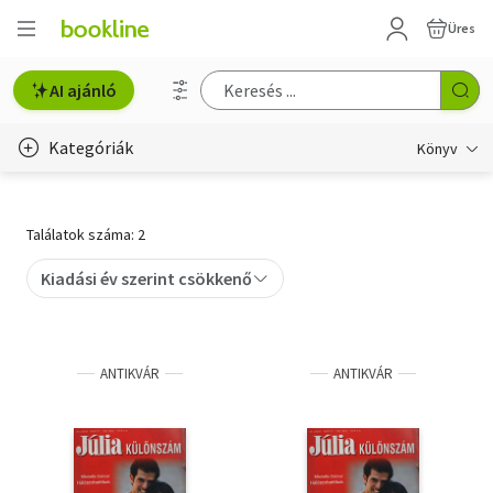
Üres
AI ajánló
Kategóriák
Könyv
Életmód, egészség
Találatok száma: 2
Erotika
Kiadási év szerint csökkenő
Gyermek- és ifjúsági
Hobbi, szabadidő
ANTIKVÁR
ANTIKVÁR
Irodalom
Művészet
Szakkönyv