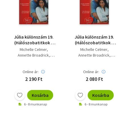
Szótár, nyelvkönyv
Tankönyv, segédkönyv
Társadalomtudomány
Júlia különszám 19.
Júlia különszám 19.
(Hálószobatitkok +
(Hálószobatitkok +
Természettudomány
Kései tavasz + Az
Kései tavasz + Az
Michelle Celmer
Michelle Celmer
ezermester)
ezermester)
Annette Broadrick
Annette Broadrick
Történelem
Dixie Browning
Dixie Browning
Vallás
Online ár:
Online ár:
2 190 Ft
2 080 Ft
Kosárba
Kosárba
6 - 8 munkanap
6 - 8 munkanap