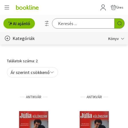
Üres
AI ajánló
Kategóriák
Könyv
Életmód, egészség
Találatok száma: 2
Erotika
Ár szerint csökkenő
Gyermek- és ifjúsági
Hobbi, szabadidő
ANTIKVÁR
ANTIKVÁR
Irodalom
Művészet
Szakkönyv