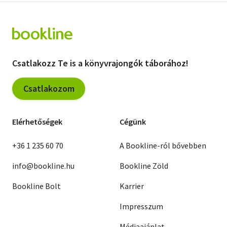
Csatlakozz Te is a könyvrajongók táborához!
Csatlakozom
Elérhetőségek
Cégünk
+36 1 235 60 70
A Bookline-ról bővebben
info@bookline.hu
Bookline Zöld
Bookline Bolt
Karrier
Impresszum
Médiaajánlat