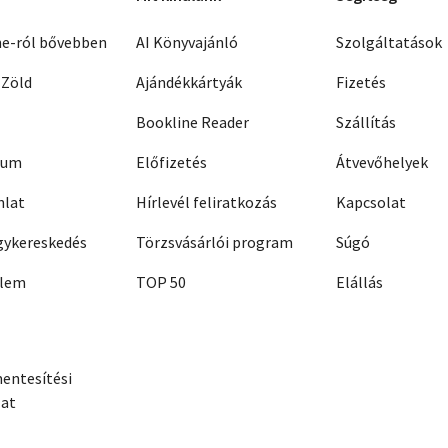
ne-ról bővebben
AI Könyvajánló
Szolgáltatások
 Zöld
Ajándékkártyák
Fizetés
Bookline Reader
Szállítás
zum
Előfizetés
Átvevőhelyek
nlat
Hírlevél feliratkozás
Kapcsolat
ykereskedés
Törzsvásárlói program
Súgó
elem
TOP 50
Elállás
entesítési
zat