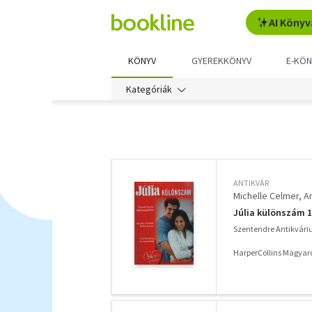
AI Könyv
KÖNYV
GYEREKKÖNYV
E-KÖN
Kategóriák
További
szűrők
ANTIKVÁR
Michelle Celmer
A
Júlia különszám 1
Szentendre Antikvár
HarperCollins Magyaro