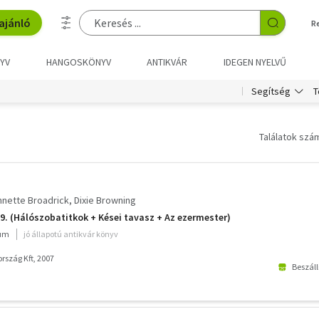
ajánló
R
YV
HANGOSKÖNYV
ANTIKVÁR
IDEGEN NYELVŰ
T
Segítség
Találatok szám
nnette Broadrick
Dixie Browning
9. (Hálószobatitkok + Kései tavasz + Az ezermester)
ium
jó állapotú antikvár könyv
rszág Kft, 2007
Beszáll