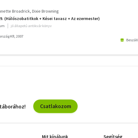
nnette Broadrick
Dixie Browning
9. (Hálószobatitkok + Kései tavasz + Az ezermester)
ium
jó állapotú antikvár könyv
rszág Kft, 2007
Beszáll
További
szűrők
Csatlakozom
 táborához!
Mit kínálunk
Segítség