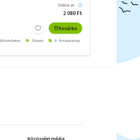
Online ár:
2 080 Ft
Kosárba
ítói készleten
20 pont
6 - 8 munkanap
Közösségi média