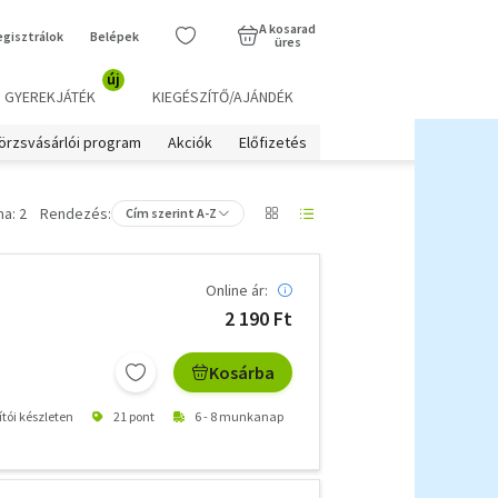
A kosarad
egisztrálok
Belépek
üres
új
GYEREKJÁTÉK
KIEGÉSZÍTŐ/AJÁNDÉK
örzsvásárlói program
Akciók
Előfizetés
a: 2
Rendezés:
Cím szerint A-Z
Online ár:
2 190 Ft
Kosárba
ítói készleten
21 pont
6 - 8 munkanap