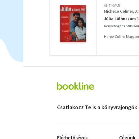
ANTIKVÁR
Michelle Celmer
A
Júlia különszám 1
Könyvbogár Antikvár
HarperCollins Magyaro
Csatlakozz Te is a könyvrajongók
Elérhetőségek
Cégünk