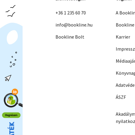
+36 1 235 60 70
A Bookli
info@bookline.hu
Bookline
Bookline Bolt
Karrier
Impress
Médiaajá
Könyvnag
Adatvéd
ÁSZF
Akadálym
nyilatko