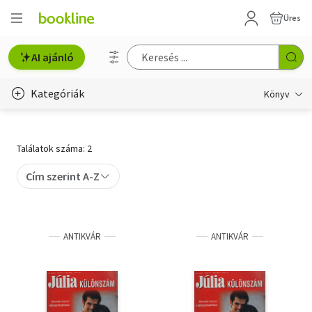
Üres
AI ajánló
Kategóriák
Könyv
Életmód, egészség
Találatok száma: 2
Erotika
Cím szerint A-Z
Gyermek- és ifjúsági
Hobbi, szabadidő
ANTIKVÁR
ANTIKVÁR
Irodalom
Művészet
Szakkönyv