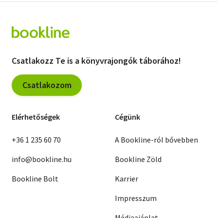
Csatlakozz Te is a könyvrajongók táborához!
Csatlakozom
Elérhetőségek
Cégünk
+36 1 235 60 70
A Bookline-ról bővebben
info@bookline.hu
Bookline Zöld
Bookline Bolt
Karrier
Impresszum
Médiaajánlat