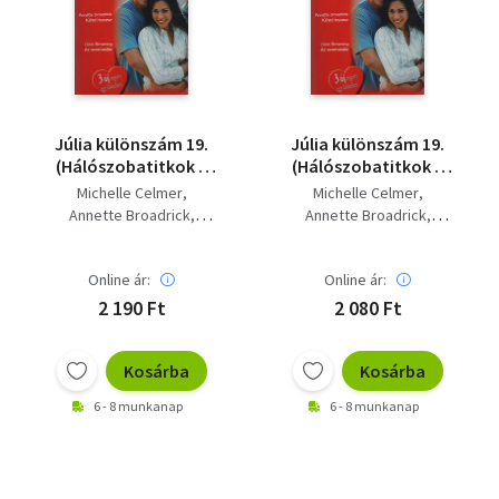
Szótár, nyelvkönyv
Tankönyv, segédkönyv
Társadalomtudomány
Júlia különszám 19.
Júlia különszám 19.
(Hálószobatitkok +
(Hálószobatitkok +
Természettudomány
Kései tavasz + Az
Kései tavasz + Az
Michelle Celmer
Michelle Celmer
ezermester)
ezermester)
Annette Broadrick
Annette Broadrick
Történelem
Dixie Browning
Dixie Browning
Vallás
Online ár:
Online ár:
2 190 Ft
2 080 Ft
Kosárba
Kosárba
6 - 8 munkanap
6 - 8 munkanap