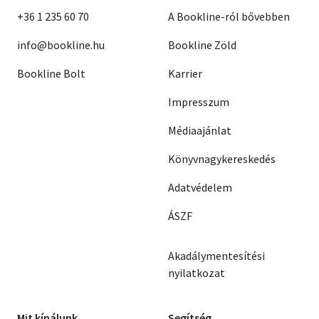
+36 1 235 60 70
A Bookline-ról bővebben
info@bookline.hu
Bookline Zöld
Bookline Bolt
Karrier
Impresszum
Médiaajánlat
Könyvnagykereskedés
Adatvédelem
ÁSZF
Akadálymentesítési
nyilatkozat
Mit kínálunk
Segítség