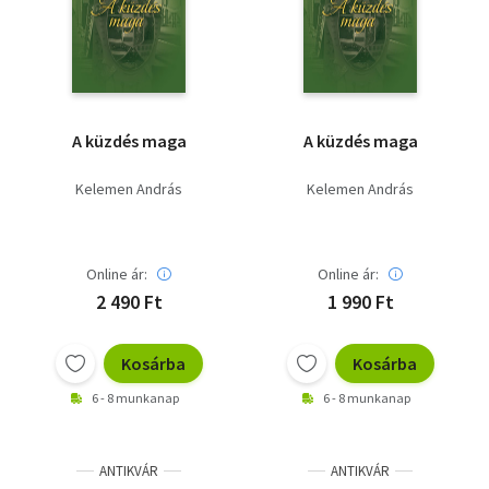
Szótár, nyelvkönyv
Tankönyv, segédkönyv
Társadalomtudomány
A küzdés maga
A küzdés maga
Természettudomány
Kelemen András
Kelemen András
Történelem
Vallás
Online ár:
Online ár:
2 490 Ft
1 990 Ft
Kosárba
Kosárba
6 - 8 munkanap
6 - 8 munkanap
ANTIKVÁR
ANTIKVÁR