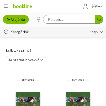
Üres
AI ajánló
Kategóriák
Könyv
Életmód, egészség
Találatok száma: 5
Erotika
Ár szerint növekvő
Gyermek- és ifjúsági
Hobbi, szabadidő
ANTIKVÁR
ANTIKVÁR
Irodalom
Művészet
Szakkönyv