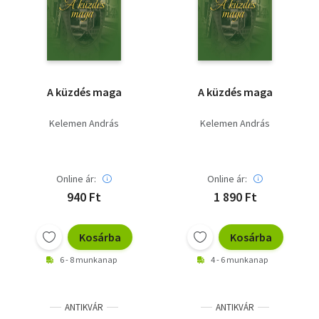
Szótár, nyelvkönyv
Tankönyv, segédkönyv
Társadalomtudomány
A küzdés maga
A küzdés maga
Természettudomány
Kelemen András
Kelemen András
Történelem
Vallás
Online ár:
Online ár:
940 Ft
1 890 Ft
Kosárba
Kosárba
6 - 8 munkanap
4 - 6 munkanap
ANTIKVÁR
ANTIKVÁR