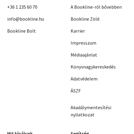
+36 1 235 60 70
A Bookline-ról bővebben
info@bookline.hu
Bookline Zöld
Bookline Bolt
Karrier
Impresszum
Médiaajánlat
Könyvnagykereskedés
Adatvédelem
ÁSZF
Akadálymentesítési
nyilatkozat
Mit kínálunk
Segítség