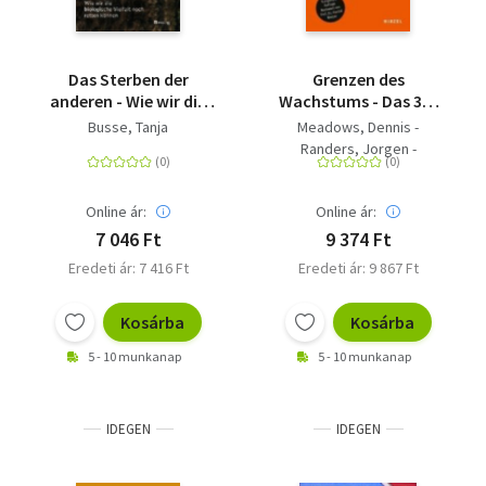
Das Sterben der
Grenzen des
anderen - Wie wir die
Wachstums - Das 30-
biologische Vielfalt
Jahre-Update - Signal
Busse, Tanja
Meadows, Dennis -
noch retten können
zum Kurswechsel
Randers, Jorgen -
Meadows, Donella
Online ár:
Online ár:
7 046 Ft
9 374 Ft
Eredeti ár: 7 416 Ft
Eredeti ár: 9 867 Ft
Kosárba
Kosárba
5 - 10 munkanap
5 - 10 munkanap
IDEGEN
IDEGEN