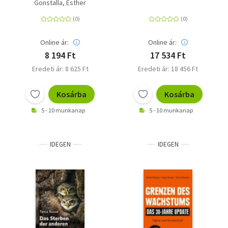
in 50 Grafiken
Wetterextreme -
Gonstalla, Esther
Ursachen,
Auswirkungen &
Handlungsoptionen
Online ár:
Online ár:
8 194 Ft
17 534 Ft
Eredeti ár: 8 625 Ft
Eredeti ár: 18 456 Ft
Kosárba
Kosárba
5 - 10 munkanap
5 - 10 munkanap
IDEGEN
IDEGEN