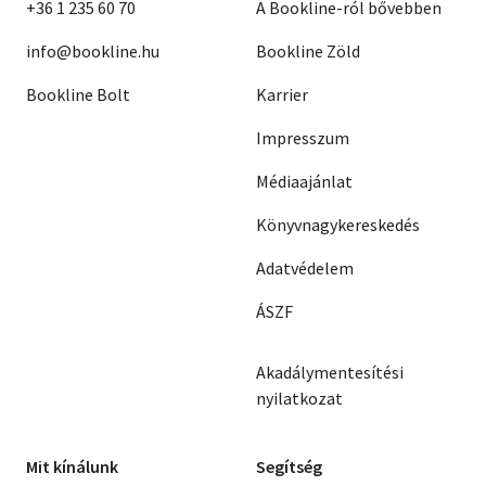
+36 1 235 60 70
A Bookline-ról bővebben
info@bookline.hu
Bookline Zöld
Bookline Bolt
Karrier
Impresszum
Médiaajánlat
Könyvnagykereskedés
Adatvédelem
ÁSZF
Akadálymentesítési
nyilatkozat
Mit kínálunk
Segítség