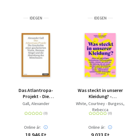
IDEGEN
IDEGEN
Das Atlantropa-
Was steckt in unserer
Projekt - Die
Kleidung? -
Geschichte einer
Revolutionieren wir
Gall, Alexander
White, Courtney - Burgess,
gescheiterten Vision.
die Textilindustrie: mit
Rebecca
Herman Sörgel und die
regenerativer
Absenkung des
Landwirtschaft, fairen
Mittelmeers
Arbeitsbedingungen
Online ár:
Online ár:
und
18 946 Ft
9 033 Ft