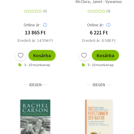
Freiburg
erzählt seine
McClure, Janet - Vywamus
Geschichte
Online ár:
Online ár:
13 865 Ft
6 221 Ft
Eredeti ár: 14 594 Ft
Eredeti ár: 6 548 Ft
Kosárba
Kosárba
5 - 10 munkanap
5 - 10 munkanap
IDEGEN
IDEGEN