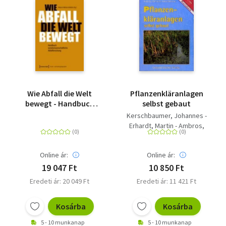
Wie Abfall die Welt
Pflanzenkläranlagen
bewegt - Handbuch
selbst gebaut
sozialwissenschaftliche
Kerschbaumer, Johannes -
Abfallforschung
Erhardt, Martin - Ambros,
Reinhold
Online ár:
Online ár:
19 047 Ft
10 850 Ft
Eredeti ár: 20 049 Ft
Eredeti ár: 11 421 Ft
Kosárba
Kosárba
5 - 10 munkanap
5 - 10 munkanap