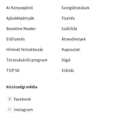
AI Könyvajánló
Szolgáltatások
Ajándékkártyák
Fizetés
Bookline Reader
Szállítás
Előfizetés
Átvevőhelyek
Hírlevél feliratkozás
Kapcsolat
Törzsvásárlói program
Súgó
TOP 50
Elállás
Közösségi média
Facebook
Instagram