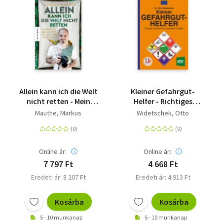
Allein kann ich die Welt
Kleiner Gefahrgut-
nicht retten - Mein
Helfer - Richtiges
Leben für den Schutz
Verhalten bei
Mauthe, Markus
Widetschek, Otto
unserer Erde oder
Schadstoff-Unfällen
warum wir jetzt
handeln müssen
Online ár:
Online ár:
7 797 Ft
4 668 Ft
Eredeti ár: 8 207 Ft
Eredeti ár: 4 913 Ft
Kosárba
Kosárba
5 - 10 munkanap
5 - 10 munkanap