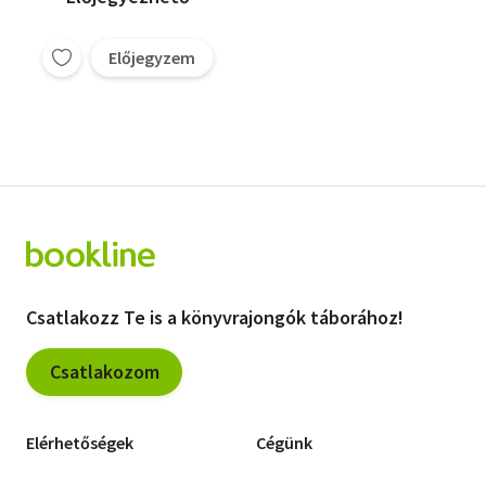
Előjegyzem
Csatlakozz Te is a könyvrajongók táborához!
Csatlakozom
Elérhetőségek
Cégünk