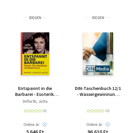
IDEGEN
IDEGEN
Entspannt in die
DIN-Taschenbuch 12/1
Barbarei - Esoterik,
- Wassergewinnung,
(Öko-)Faschismus und
Wasseruntersuchung,
Ditfurth, Jutta
Biozentrismus
Wasseraufbereitung
(Verfahren),
Trinkwasserbehandlung
Online ár:
Online ár:
5 646 Ft
96 610 Ft