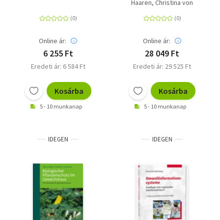
Klima - Kriegen wir die
Haaren, Christina von
Kurve?
Online ár:
Online ár:
6 255 Ft
28 049 Ft
Eredeti ár: 6 584 Ft
Eredeti ár: 29 525 Ft
Kosárba
Kosárba
5 - 10 munkanap
5 - 10 munkanap
IDEGEN
IDEGEN