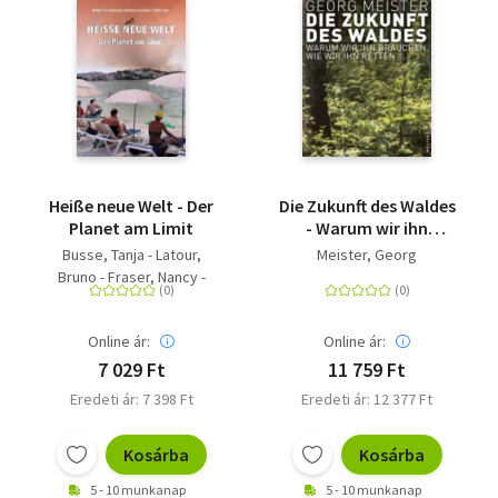
Heiße neue Welt - Der
Die Zukunft des Waldes
Planet am Limit
- Warum wir ihn
brauchen, wie wir ihn
Busse, Tanja - Latour,
Meister, Georg
retten
Bruno - Fraser, Nancy -
Göpel, Maja - Greffrath,
Mathias - Götze, Susanne -
Online ár:
Online ár:
Herrmann, Ulrike - Hickel,
Jason - Joeres, Annika -
7 029 Ft
11 759 Ft
Klein, Naomi
Eredeti ár: 7 398 Ft
Eredeti ár: 12 377 Ft
Kosárba
Kosárba
5 - 10 munkanap
5 - 10 munkanap