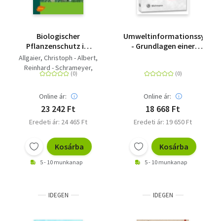
Biologischer
Umweltinformationssyste
Pflanzenschutz im
- Grundlagen einer
Gewächshaus - Die
angewandten
Allgaier, Christoph - Albert,
Alternative für
Geoinformatik/Geo-IT
Reinhard - Schrameyer,
geschützte Räume
Klaus - Schneller, Harald
Online ár:
Online ár:
23 242 Ft
18 668 Ft
Eredeti ár: 24 465 Ft
Eredeti ár: 19 650 Ft
Kosárba
Kosárba
5 - 10 munkanap
5 - 10 munkanap
IDEGEN
IDEGEN