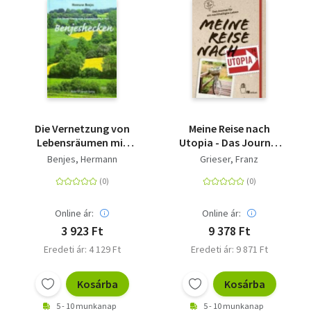
Die Vernetzung von
Meine Reise nach
Lebensräumen mit
Utopia - Das Journal
Benjeshecken
für ein nachhaltiges
Benjes, Hermann
Grieser, Franz
Leben
Online ár:
Online ár:
3 923 Ft
9 378 Ft
Eredeti ár: 4 129 Ft
Eredeti ár: 9 871 Ft
Kosárba
Kosárba
5 - 10 munkanap
5 - 10 munkanap