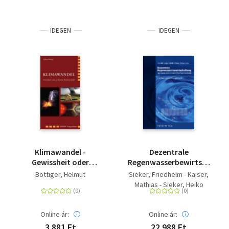
IDEGEN
IDEGEN
Klimawandel -
Dezentrale
Gewissheit oder
Regenwasserbewirtschaftu
politische
im privaten,
Böttiger, Helmut
Sieker, Friedhelm - Kaiser,
Machenschaft?
gewerblichen und
Mathias - Sieker, Heiko
kommunalen Bereich -
Grundlagen und
Ausführungsbeispiele
Online ár:
Online ár:
3 881 Ft
22 988 Ft