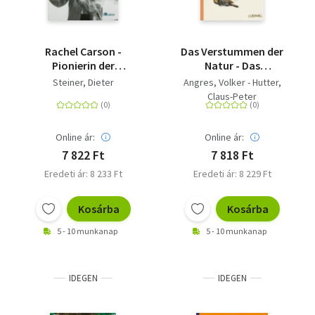
Rachel Carson -
Das Verstummen der
Pionierin der
Natur - Das
Ökologiebewegung.
unheimliche
Steiner, Dieter
Angres, Volker - Hutter,
Eine Biographie
Verschwinden der
Claus-Peter
Insekten, Vögel,
Pflanzen - und wie wir
es noch aufhalten
Online ár:
Online ár:
können
7 822 Ft
7 818 Ft
Eredeti ár: 8 233 Ft
Eredeti ár: 8 229 Ft
Kosárba
Kosárba
5 - 10 munkanap
5 - 10 munkanap
IDEGEN
IDEGEN