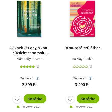
Akiknek két anyja van -
Útmutató szüléshez
Küzdelmes sorsok -
személyes történetek
Mártonffy Zsuzsa
Ina May Gaskin
az örökbefogadásról
Online ár:
Online ár:
2 599 Ft
3 490 Ft
Kosárba
Kosárba
Perceken belül
Perceken belül