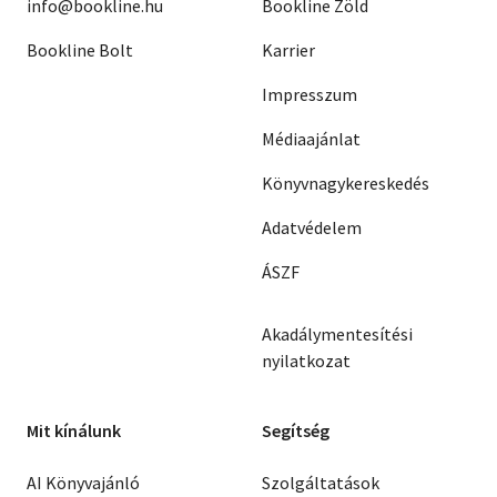
info@bookline.hu
Bookline Zöld
Bookline Bolt
Karrier
Impresszum
Médiaajánlat
Könyvnagykereskedés
Adatvédelem
ÁSZF
Akadálymentesítési
nyilatkozat
Mit kínálunk
Segítség
AI Könyvajánló
Szolgáltatások