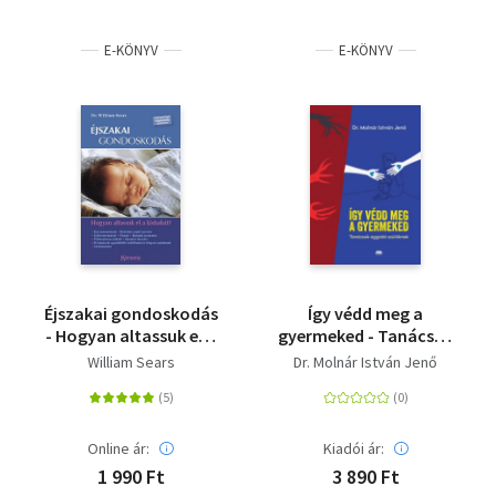
E-KÖNYV
E-KÖNYV
Éjszakai gondoskodás
Így védd meg a
- Hogyan altassuk el a
gyermeked - Tanácsok
kisbabát?
aggódó szülőknek
William Sears
Dr. Molnár István Jenő
Online ár:
Kiadói ár:
1 990 Ft
3 890 Ft