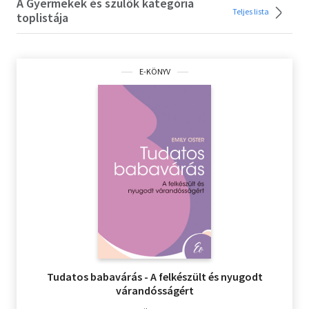
A Gyermekek és szülők kategória
Teljes lista
toplistája
Kert és lakás
Magánkiadás
E-KÖNYV
Művészet
Sport, szabadidő
Szakkönyv
Számítástechnika
Szépirodalom
Szórakoztató irodalom
Tankönyv, segédkönyv
Tudatos babavárás - A felkészült és nyugodt
várandósságért
Társadalomtudomány