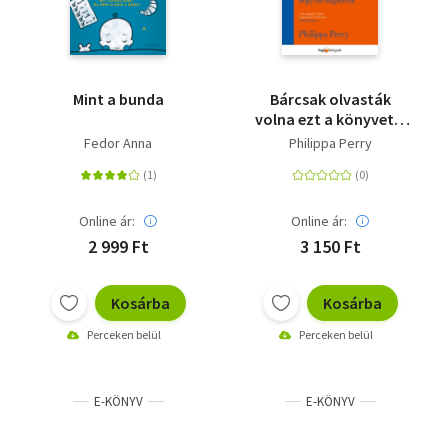
Mint a bunda
Bárcsak olvasták
volna ezt a könyvet a
szüleink - de a
Fedor Anna
Philippa Perry
gyerekeink hálásak
lesznek, hogy mi
megtettük
Online ár:
Online ár:
2 999 Ft
3 150 Ft
Kosárba
Kosárba
Perceken belül
Perceken belül
E-KÖNYV
E-KÖNYV