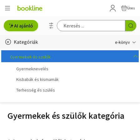
Üres
AI ajánló
Kategóriák
e-könyv
e-könyv-olvasók
Gyermekek és szülők
Gyermeknevelés
Életmód, egészség
Kisbabák és kismamák
Ezoterika
Terhesség és szülés
Gasztronómia
Gyermekek és szülők
Gyermekek és szülők kategória
Gyermek és ifjúsági
Idegen nyelvű