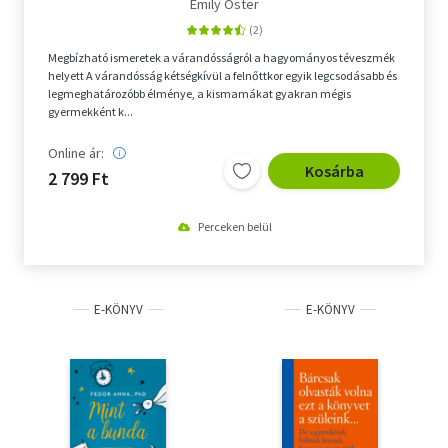
Emily Oster
Természettudomány
Megbízható ismeretek a várandósságról a hagyományos téveszmék
Történelem
helyett A várandósság kétségkívül a felnőttkor egyik legcsodásabb és
legmeghatározóbb élménye, a kismamákat gyakran mégis
Utazás
gyermekként k...
Üzleti élet, karrier
Online ár:
Kosárba
2 799 Ft
Vallás
Perceken belül
Deutsch
English
E-KÖNYV
E-KÖNYV
Adomány