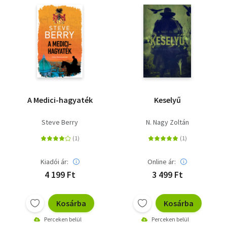
A Medici-hagyaték
Keselyű
Steve Berry
N. Nagy Zoltán
Kiadói ár:
Online ár:
4 199 Ft
3 499 Ft
Kosárba
Kosárba
Perceken belül
Perceken belül