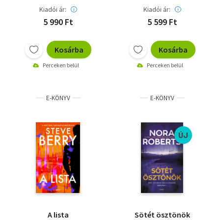
Kiadói ár:
Kiadói ár:
5 990 Ft
5 599 Ft
Kosárba
Kosárba
Perceken belül
Perceken belül
E-KÖNYV
E-KÖNYV
ÚJ
A lista
Sötét ösztönök