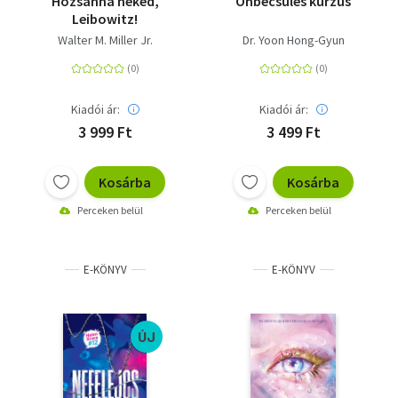
Hozsánna néked,
Önbecsülés kurzus
Leibowitz!
Walter M. Miller Jr.
Dr. Yoon Hong-Gyun
Kiadói ár:
Kiadói ár:
3 999 Ft
3 499 Ft
Kosárba
Kosárba
Perceken belül
Perceken belül
E-KÖNYV
E-KÖNYV
ÚJ