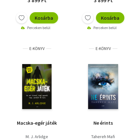
3 899 Ft
3 899 Ft
Kosárba
Kosárba
Perceken belül
Perceken belül
E-KÖNYV
E-KÖNYV
Macska-egér játék
Ne érints
M. J. Arlidge
Tahereh Mafi