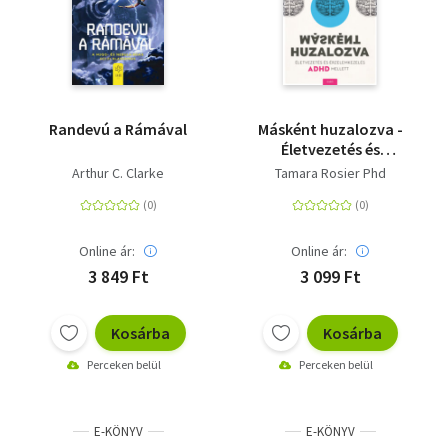
Randevú a Rámával
Másként huzalozva -
Életvezetés és
érzelemkezelés ADHD
Arthur C. Clarke
Tamara Rosier Phd
mellett
Online ár:
Online ár:
3 849 Ft
3 099 Ft
Kosárba
Kosárba
Perceken belül
Perceken belül
E-KÖNYV
E-KÖNYV