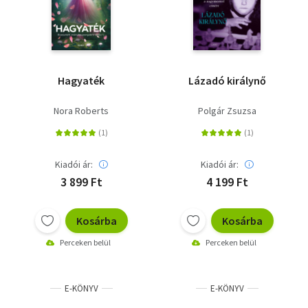
Hagyaték
Lázadó királynő
Nora Roberts
Polgár Zsuzsa
Kiadói ár:
Kiadói ár:
3 899 Ft
4 199 Ft
Kosárba
Kosárba
Perceken belül
Perceken belül
E-KÖNYV
E-KÖNYV