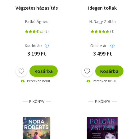
Végzetes házasítás
Idegen tollak
Patkó Ágnes
N. Nagy Zoltán
Kiadói ár:
Online ár:
3 199 Ft
3 499 Ft
Kosárba
Kosárba
Perceken belül
Perceken belül
E-KÖNYV
E-KÖNYV