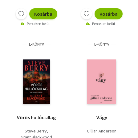
Kosárba
Kosárba
Perceken belül
Perceken belül
E-KÖNYV
E-KÖNYV
Vörös hullócsillag
Vágy
Steve Berry
Gillian Anderson
Grant Blackwood