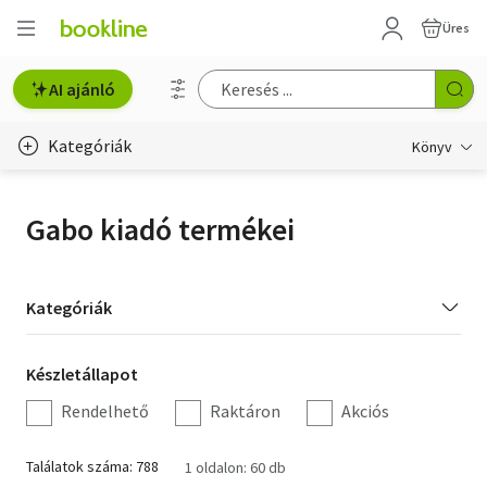
Üres
AI ajánló
Kategóriák
Könyv
Életmód, egészség
Gabo kiadó termékei
Erotika
Gyermek- és ifjúsági
Kategória
Kategóriák
szűrés
Hobbi, szabadidő
Készletállapot
Készletállapot
Irodalom
szűrés
Rendelhető
Raktáron
Akciós
Művészet
Találatok száma: 788
1 oldalon: 60 db
Szakkönyv