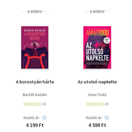
E-KÖNYV
E-KÖNYV
A borostyán hárfa
Az utolsó napkelte
Baráth Katalin
Anna Todd
Kiadói ár:
Kiadói ár:
4 199 Ft
4 599 Ft