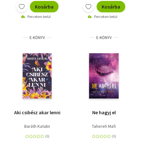
Kosárba
Kosárba
Perceken belül
Perceken belül
E-KÖNYV
E-KÖNYV
Aki csibész akar lenni
Ne hagyj el
Baráth Katalin
Tahereh Mafi