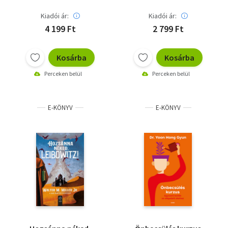
Kiadói ár:
Kiadói ár:
4 199 Ft
2 799 Ft
Kosárba
Kosárba
Perceken belül
Perceken belül
E-KÖNYV
E-KÖNYV