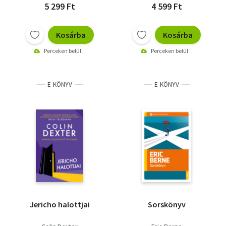
5 299 Ft
4 599 Ft
Kosárba
Kosárba
Perceken belül
Perceken belül
E-KÖNYV
E-KÖNYV
Jericho halottjai
Sorskönyv