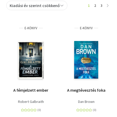
Kiadási év szerint csökkenő
1
2
3
Szótár, nyelvkönyv
Tankönyv, segédkönyv
E-KÖNYV
E-KÖNYV
Társadalomtudomány
Természettudomány
Történelem
Vallás
A fémjelzett ember
A megtévesztés foka
Robert Galbraith
Dan Brown