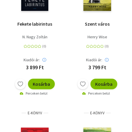
Fekete labirintus
Szent város
N. Nagy Zoltán
Henry Wise
Kiadói ár:
Kiadói ár:
3 899 Ft
3 799 Ft
Kosárba
Kosárba
Perceken belül
Perceken belül
E-KÖNYV
E-KÖNYV