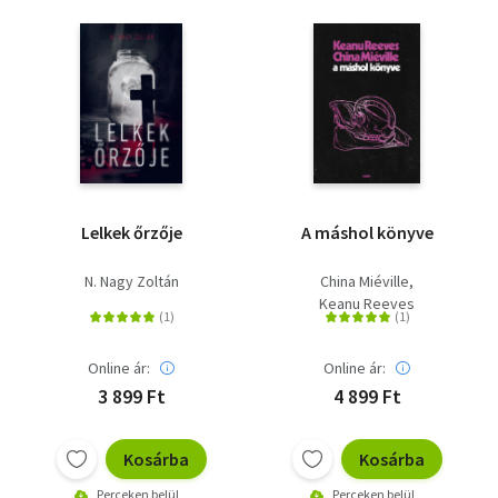
Lelkek őrzője
A máshol könyve
N. Nagy Zoltán
China Miéville
Keanu Reeves
Online ár:
Online ár:
3 899 Ft
4 899 Ft
Kosárba
Kosárba
Perceken belül
Perceken belül