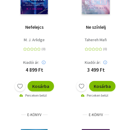
Nefelejcs
Ne színlelj
M. J. Arlidge
Tahereh Mafi
Kiadói ár:
Kiadói ár:
4 899 Ft
3 499 Ft
Kosárba
Kosárba
Perceken belül
Perceken belül
E-KÖNYV
E-KÖNYV