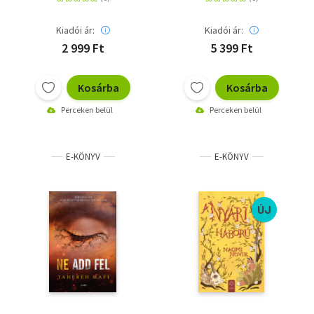
Kiadói ár:
Kiadói ár:
2 999 Ft
5 399 Ft
Kosárba
Kosárba
Perceken belül
Perceken belül
E-KÖNYV
E-KÖNYV
ÚJ