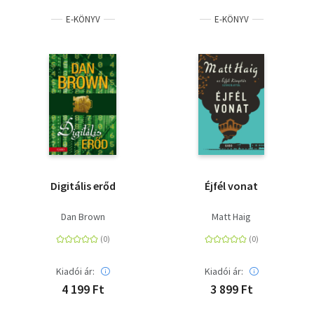
E-KÖNYV
E-KÖNYV
Digitális erőd
Éjfél vonat
Dan Brown
Matt Haig
Kiadói ár:
Kiadói ár:
4 199 Ft
3 899 Ft