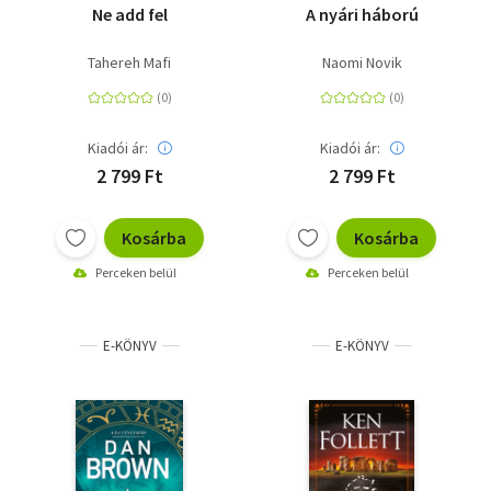
Ne add fel
A nyári háború
Tahereh Mafi
Naomi Novik
Kiadói ár:
Kiadói ár:
2 799 Ft
2 799 Ft
Kosárba
Kosárba
Perceken belül
Perceken belül
E-KÖNYV
E-KÖNYV