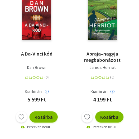
A Da-Vinci kód
Apraja–nagyja
megbabonázott
Dan Brown
James Herriot
Kiadói ár:
Kiadói ár:
5 599 Ft
4 199 Ft
Kosárba
Kosárba
Perceken belül
Perceken belül