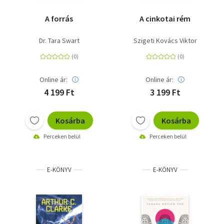
A forrás
A cinkotai rém
Dr. Tara Swart
Szigeti Kovács Viktor
Online ár:
Online ár:
4 199 Ft
3 199 Ft
Kosárba
Kosárba
Perceken belül
Perceken belül
E-KÖNYV
E-KÖNYV