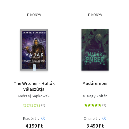
E-KÖNYV
E-KÖNYV
The Witcher - Hollók
Madárember
válaszútja
Andrzej Sapkowski
N. Nagy Zoltán
Kiadói ár:
Online ár:
4 199 Ft
3 499 Ft