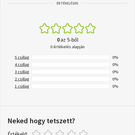
ÉRTÉKELÉSEK
0
az 5-ből
0 értékelés alapján
5 csillag
0%
4 csillag
0%
3 csillag
0%
2 csillag
0%
1 csillag
0%
Neked hogy tetszett?
Értékeld: