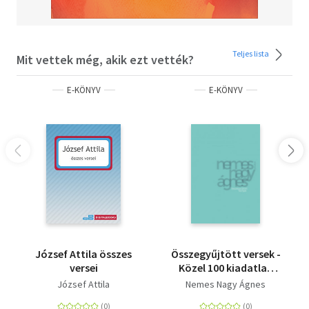
Teljes lista
Mit vettek még, akik ezt vették?
E-KÖNYV
E-KÖNYV
József Attila összes
Összegyűjtött versek -
versei
Közel 100 kiadatlan
verssel
József Attila
Nemes Nagy Ágnes