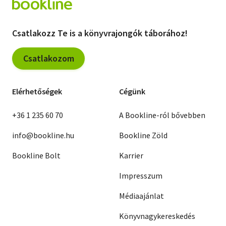
Csatlakozz Te is a könyvrajongók táborához!
Csatlakozom
Elérhetőségek
Cégünk
+36 1 235 60 70
A Bookline-ról bővebben
info@bookline.hu
Bookline Zöld
Bookline Bolt
Karrier
Impresszum
Médiaajánlat
Könyvnagykereskedés