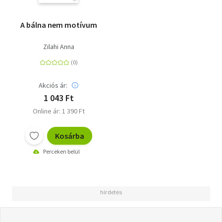
A bálna nem motívum
Zilahi Anna
Akciós ár:
1 043 Ft
Online ár: 1 390 Ft
Kosárba
Perceken belül