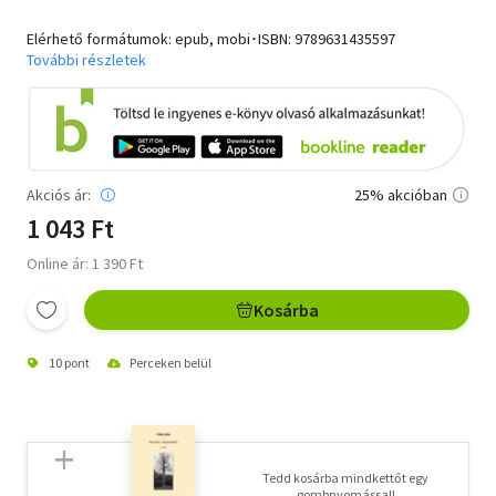
Elérhető formátumok: epub, mobi･ISBN:
9789631435597
További részletek
Akciós ár:
25% akcióban
1 043 Ft
Online ár: 1 390 Ft
Kosárba
10 pont
Perceken belül
Tedd kosárba mindkettőt egy
gombnyomással!