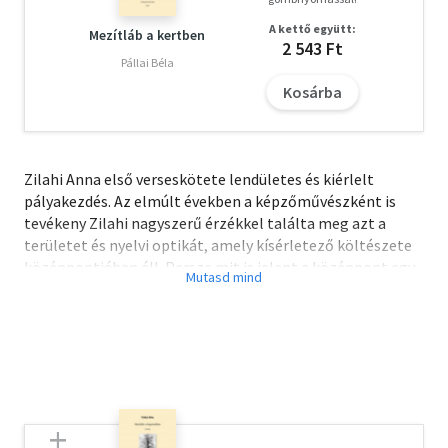
A kettő együtt:
Mezítláb a kertben
2 543 Ft
Pállai Béla
Kosárba
Zilahi Anna első verseskötete lendületes és kiérlelt
pályakezdés. Az elmúlt években a képzőművészként is
tevékeny Zilahi nagyszerű érzékkel találta meg azt a
területet és nyelvi optikát, amely kísérletező költészete
középpontjában áll. Persze mit is jelent a középpont egy
olyan állandóan mozgásban lévő, hullámzó médium
esetében, mint amilyen a nyelv? És mi lehet a bálna, ha
nem motívum? Ebben az érzékeny és filozofikus
költészetben a szavaknak nem csak jelentése van és teste
van, hanem árnyéka, érzéki kiterjedése. Olvasásunkkal
pedig nem csak elevenné tesszük a szöveget, hanem
alakíthatjuk is az adott szöveg személyközi jelentésének
mélységét és élességét. Zilahi nagyon figyel a nyelv