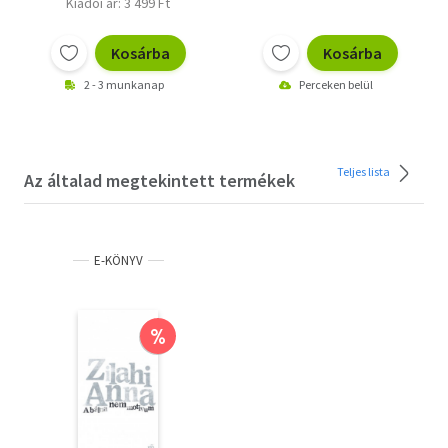
Kiadói ár: 3 499 Ft
Kosárba
Kosárba
2 - 3 munkanap
Perceken belül
Teljes lista
Az általad megtekintett termékek
E-KÖNYV
%