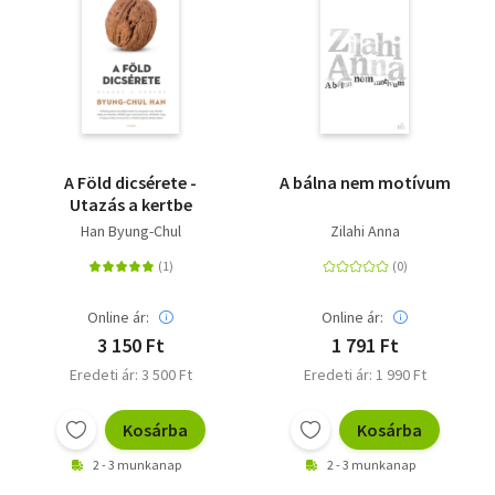
A Föld dicsérete -
A bálna nem motívum
Utazás a kertbe
Han Byung-Chul
Zilahi Anna
Online ár:
Online ár:
3 150 Ft
1 791 Ft
Eredeti ár: 3 500 Ft
Eredeti ár: 1 990 Ft
Kosárba
Kosárba
2 - 3 munkanap
2 - 3 munkanap