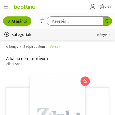
Üres
AI ajánló
Kategóriák
Könyv
e-könyv
Szépirodalom
Versek
Életmód, egészség
A bálna nem motívum
Erotika
Zilahi Anna
Gyermek- és ifjúsági
Hobbi, szabadidő
%
Irodalom
Művészet
Szakkönyv