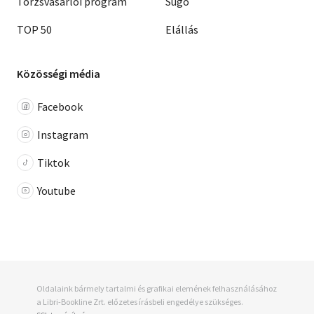
Törzsvásárlói program
Súgó
TOP 50
Elállás
Közösségi média
Facebook
Instagram
Tiktok
Youtube
Oldalaink bármely tartalmi és grafikai elemének felhasználásához
a Libri-Bookline Zrt. előzetes írásbeli engedélye szükséges.