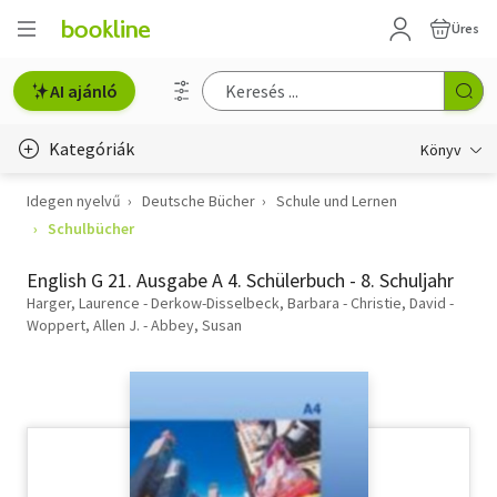
Üres
AI ajánló
Kategóriák
Könyv
Idegen nyelvű
Deutsche Bücher
Schule und Lernen
Életmód, egészség
Schulbücher
Erotika
English G 21. Ausgabe A 4. Schülerbuch - 8. Schuljahr
Gyermek- és ifjúsági
Harger, Laurence - Derkow-Disselbeck, Barbara - Christie, David -
Woppert, Allen J. - Abbey, Susan
Hobbi, szabadidő
Irodalom
Művészet
Szakkönyv