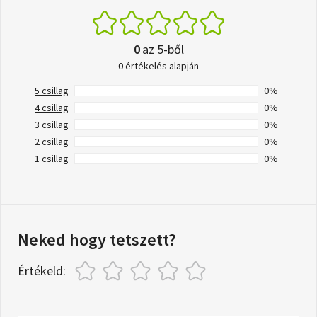
0
az 5-ből
0 értékelés alapján
5 csillag
0%
4 csillag
0%
3 csillag
0%
2 csillag
0%
1 csillag
0%
Neked hogy tetszett?
Értékeld: