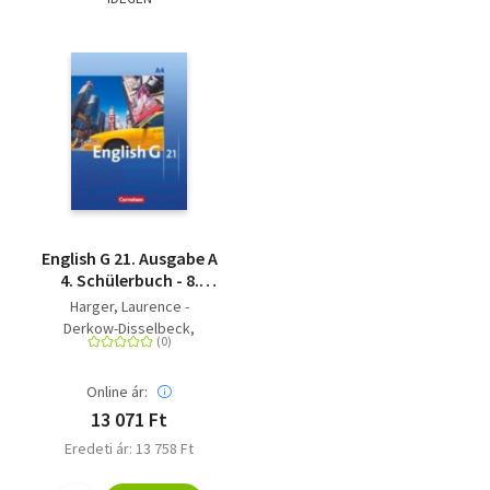
English G 21. Ausgabe A
4. Schülerbuch - 8.
Schuljahr
Harger, Laurence -
Derkow-Disselbeck,
Barbara - Christie, David -
Woppert, Allen J. - Abbey,
Online ár:
Susan
13 071 Ft
Eredeti ár: 13 758 Ft