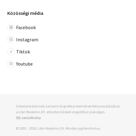
Közösségi média
Facebook
Instagram
Tiktok
Youtube
Oldalaink bármely tartalmi és grafikai elemének felhasználásához
a Libri-Bookline Zrt. előzetes írásbeli engedélye szükséges.
SSL tanúsítvány
© 2001 - 2026, Libri-Bookline Zrt. Minden jog fenntartva.