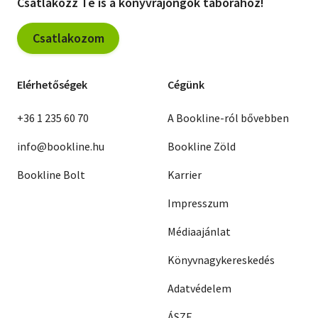
Csatlakozz Te is a könyvrajongók táborához!
Csatlakozom
Elérhetőségek
Cégünk
+36 1 235 60 70
A Bookline-ról bővebben
info@bookline.hu
Bookline Zöld
Bookline Bolt
Karrier
Impresszum
Médiaajánlat
Könyvnagykereskedés
Adatvédelem
ÁSZF