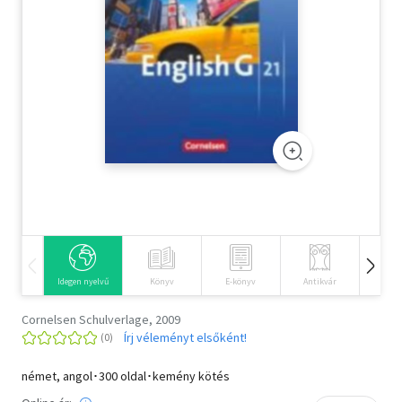
Szótár, nyelvkönyv
Tankönyv, segédkönyv
Társadalomtudomány
Természettudomány
Történelem
Vallás
Idegen nyelvű
Könyv
E-könyv
Antikvár
Hangos
Cornelsen Schulverlage, 2009
Írj véleményt elsőként!
német, angol･300 oldal･kemény kötés