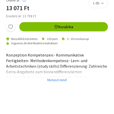
Online ár:
13 071 Ft
Eredeti ár: 13 758 Ft
Kosárba
Beszállítói készleten
130 pont
5 - 10 munkanap
Ingyenes átvétel Bookline boltokban
Konzeption Kompetenzen:- Kommunikative
Fertigkeiten- Methodenkompetenz- Lern- und
Arbeitstechniken (study skills) Differenzierung: Zahlreiche
Extra-Angebote zum binnendifferenzierten
Arbeiten Vorbereitung auf die Sekundarstufe II:-
Literarische Texte analysieren- Viewing-Abschnitte zur
Arbeit mit Filmen- Mediation trainieren Text File (ab Band
3): Anhang mit fiktionalen und nicht fiktionalen
Texten. Ab Band 5: Dem Lead-in jeder Unit folgen drei bis
vier Parts mit Text- und Practice-Teilen. Diese lassen sich
linear bearbeiten. Aufgaben zum Hör-Sehverstehen sind