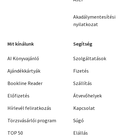
Akadálymentesítési
nyilatkozat
Mit kínálunk
Segítség
AI Könyvajánló
Szolgáltatások
Ajándékkártyák
Fizetés
Bookline Reader
Szállítás
Előfizetés
Átvevőhelyek
Hírlevél feliratkozás
Kapcsolat
Törzsvásárlói program
Súgó
TOP 50
Elállás